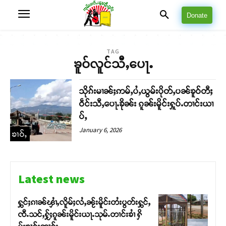
Donate
TAG
ၶူဝ်လူင်သီႇပေႃႉ
သိုၵ်းမၢၼ်ႈဢမ်ႇပႆႇယွမ်းပိုတ်ႇပၼ်ၶူဝ်တီႈ
ဝဵင်းသီႇပေႃႉၶိုၼ်း ၵူၼ်းမိူင်းႁူပ်ႉတၢင်းယၢ
ပ်ႇ
January 6, 2026
ၶၢဝ်ႇ
Latest news
ႁွင်ႈၵၢၼ်ၾၢႆႇလိူမ်ႈလႆႇၼႂ်းမိူင်းတႆးပွတ်းႁွင်ႇ
ၸီႉသင်ႇႁႂ်ႈၵူၼ်းမိူင်းယႃႉသုမ်ႉတၢင်းၶၢႆ ႁိ