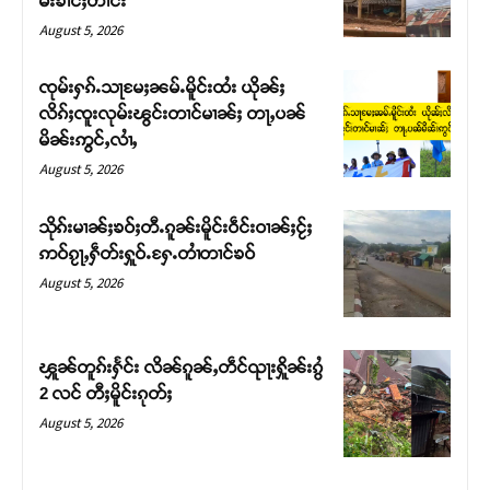
မ်းၶၢင်ႈတၢင်း
August 5, 2026
ၸုမ်းႁၵ်ႉသႃမႄႈၼမ်ႉမိူင်းထႆး ယိုၼ်ႈ
လိၵ်ႈၸူးလုမ်းၽွင်းတၢင်မၢၼ်ႈ တႃႇပၼ်
မိၼ်းဢွင်ႇလၢႆႇ
August 5, 2026
သိုၵ်းမၢၼ်ႈၶဝ်ႈတီႉၵူၼ်းမိူင်းဝဵင်းဝၢၼ်ႈငႂ်ႈ
ဢဝ်ၵႂႃႇႁဵတ်းႁူဝ်ႉႁႄႉတၢႆတၢင်ၶဝ်
August 5, 2026
Support SHAN
တႃႇႁႂ်ႈသဵင်ၵၢင်ၸႂ်ၵူၼ်းမိူင်း ၵူႈတီႈၵူႈလႅၼ်ပေႃးတေၸွ
ၾူၼ်တူၵ်းႁႅင်း လိၼ်ၵူၼ်ႇတဵင်ၺႃးႁိူၼ်းၵွႆ
တ်ႇ တူဝ်ႈလုမ်ႈၾႃႉၼၼ်ႉ ၶဝ်ႈႁူမ်ႈၵမ်ႉထႅမ် ၸုမ်းၶၢ
2 လင် တီႈမိူင်းၵုတ်ႈ
ဝ်ႇၽူႈတွႆႇႁွၵ်ႈ လႆႈယူႇၶႃႈဢေႃႈ။
August 5, 2026
Donate Now