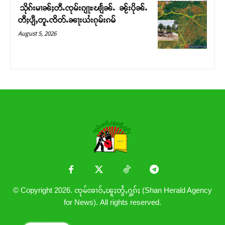
သိုၵ်းမၢၼ်ႈတီႉၸုမ်းၵျႃႊၽျႅၼ်ႉ ၼႂ်းပိုၼ်ႉ
တီႈပျီႇတူႉၸိတ်ႉၼႃးယႆးၵုမ်းၵမ်
August 5, 2026
© Copyright 2026. ၸုမ်းၶၢဝ်ႇၽူႈတွႆႇႁွၵ်ႈ (Shan Herald Agency
for News). All rights reserved.