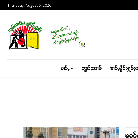
Thursday, August 6, 2026
ၶၢဝ်ႇ
တွင်ႈထၢမ်
ၶၢဝ်ႇမိူင်းႁူမ်ႈ
ၶၼ်ၼ