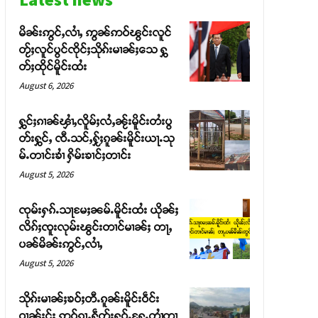
မိၼ်းဢွင်ႇလၢႆႇ ဢွၼ်ဢဝ်ၽွင်းလူင်
တႂ်ႈလူင်ပွင်ၸိုင်ႈသိုၵ်းမၢၼ်ႈသေ ႁွ
တ်ႈထိုင်မိူင်းထႆး
August 6, 2026
ႁွင်ႈၵၢၼ်ၾၢႆႇလိူမ်ႈလႆႇၼႂ်းမိူင်းတႆးပွ
တ်းႁွင်ႇ ၸီႉသင်ႇႁႂ်ႈၵူၼ်းမိူင်းယႃႉသု
မ်ႉတၢင်းၶၢႆ ႁိမ်းၶၢင်ႈတၢင်း
August 5, 2026
ၸုမ်းႁၵ်ႉသႃမႄႈၼမ်ႉမိူင်းထႆး ယိုၼ်ႈ
လိၵ်ႈၸူးလုမ်းၽွင်းတၢင်မၢၼ်ႈ တႃႇ
ပၼ်မိၼ်းဢွင်ႇလၢႆႇ
August 5, 2026
သိုၵ်းမၢၼ်ႈၶဝ်ႈတီႉၵူၼ်းမိူင်းဝဵင်း
ဝၢၼ်ႈငႂ်ႈ ဢဝ်ၵႂႃႇႁဵတ်းႁူဝ်ႉႁႄႉတၢႆတၢ