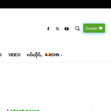
Donate
O
VIDEO
ၵပ်းသိုပ်ႇ
SHN
Latest news