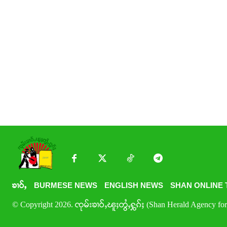
ၶၢဝ်ႇ
BURMESE NEWS
ENGLISH NEWS
SHAN ONLINE 
© Copyright 2026. ၸုမ်းၶၢဝ်ႇၽူႈတွႆႇႁွၵ်ႈ (Shan Herald Agency for 