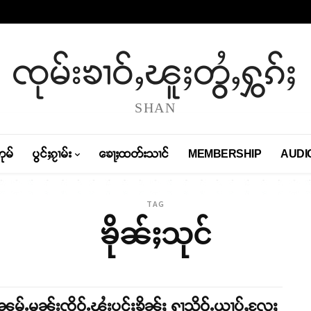
ၸုမ်းၶၢဝ်ႇၽူႈတွႆႇႁွၵ်ႈ
SHAN
တုမ်
ပွင်ႈၵႂၢမ်း
ၶေႃႈထတ်းသၢင်
MEMBERSHIP
AUDI
TAG
ၶိုၼ်ႈသုင်
မ်ႉမၼ်းၸိူဝ်ႉၾႆးပုင်ႈၶိုၼ်ႈ ႁႃသိုဝ်ႉယၢပ်ႇလႄႈ