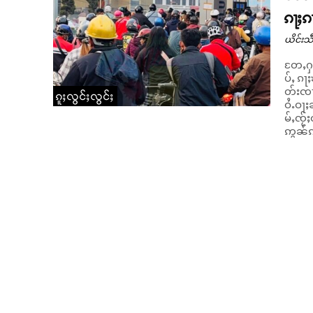
ၵႃႈၵ
ယိင်းသဵ
တႄႇႁူ
ပ်ႇ ၵႃ
တ်းၸၢၼ
ၵူႈလွင်ႈလွင်ႈ
ဝႆႉဝႃႈၼႆ ။ ၵူၼ်းၵႃႉၶူဝ်းၵုၼ်ႇဝဵင်းၼမ်ႉၸၢင်
မ်ႇၸႂ်
ဢွၼ်ၵၼ