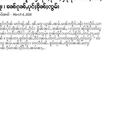
ႃး ၊ ၶၼ်ၵုၼ်ႇပုင်ႈၶိုၼ်ႈၸွမ်း
ဝ်ႈၶၢဝ်
-
March 6, 2026
ဝ်လိူၼ် မတ်ၶျ်ႉၼႆႉ ၼႆႉမႃး ယွၼ်ႉၼမ်ႉမၼ်းၸိူဝ်ႉၾႆး ႁႃသိုဝ်ႉယၢ
ႈၶၼ်ပုင်ႈၶိုၼ်ႈသုင်ႇႁႅင်း မိူၼ်ၼင်ႇ ၶၼ်ၵုၼ်ႇ ၊ ၵႃႈၵႃး ၼႂ်းမိူင်းတႆးပွ
်း လၢႆလၢႆဝဵင်း ပုင်ႈၶိုၼ်ႈၸွမ်း ၵူၼ်းမိူင်းယၢပ်ႇၽိုတ်ႇတႃႇၵႂႃႇမႃး
ႇလၢတ်ႈၽူႈတွႆႇႁွၵ်ႈဝႃႈ -“ ဢ
ႈဝႃႈ ၼမ်ႉမၼ်းၵူၺ်း ၊ တလဵဝ်ၼႆႉ ၶူဝ်းၵုၼ်ႇၸိူဝ်းၼၼ်ႉၵေႃႈ
် ႁိမ်ၵၼ်သိုဝ်ႉဝႆႉၼမ်ၼႃႇ...