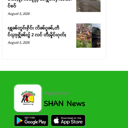
င်ၶဝ်
August 5, 2026
ၾူၼ်တူၵ်းႁႅင်း လိၼ်ၵူၼ်ႇတဵ
င်ၺႃးႁိူၼ်းၵွႆ 2 လင် တီႈမိူင်းၵုတ်ႈ
August 5, 2026