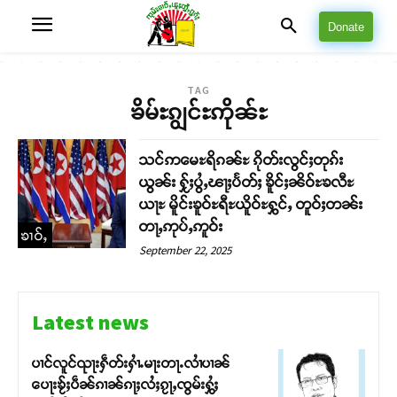
Donate
TAG
ၶိမ်ႊၵျွင်ႊဢိုၼ်ႊ
သင်ဢမေႊရိၵၼ်ႊ ၵိုတ်းလွင်ႈတုၵ်း
ယွၼ်း ႁႂ်ႈပွႆႇၽႃႈပႅတ်ႈ ၶိူင်ႈၼိဝ်ႊၶလီႊ
ယႃႊ မိူင်းၶူဝ်ႊရီႊယိူဝ်ႊႁွင်ႇ တူဝ်ႈတၼ်း
တႃႇဢုပ်ႇဢူဝ်း
ၶၢဝ်ႇ
September 22, 2025
Latest news
ပၢင်လူင်ၺႃးႁဵတ်းႁၢႆႉမႃးတႃႉလၢႆပၢၼ် ​​
ပေႃးၶႂ်ႈပဵၼ်ၵၢၼ်ၵႃႈလႆႈၵႂႃႇၸွမ်းႁွႆႈ