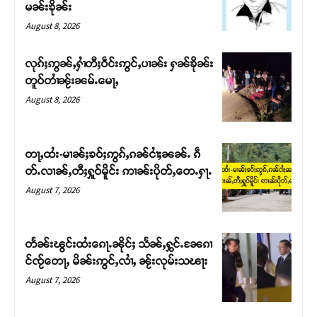
မၼ်းၶိုၼ်း
August 8, 2026
လုၵ်ႈဢွၼ်ႇႁၢႆတီႈဝဵင်းဢွင်ႇပၢၼ်း ႁၼ်ၶိုၼ်း
တူဝ်တၢႆၼႂ်းၼမ်ႉမေႃႇ
August 8, 2026
တႃႇထႆး-မၢၼ်ႈၶဝ်ႈဢွၵ်ႇၵၼ်ငၢႆႈၼၼ်ႉ ၵဵ
တ်ႉလၢၼ်ႇတီႈႁူဝ်မိူင်း ဢၢၼ်းပိုတ်ႇတေႉႁႃႉ
August 7, 2026
Support SHAN
တႃႇႁႂ်ႈသဵင်ၵၢင်ၸႂ်ၵူၼ်းမိူင်း ၵူႈတီႈၵူႈလႅၼ်ပေႃးတေၸွ
တ်ႇ တူဝ်ႈလုမ်ႈၾႃႉၼၼ်ႉ ၶဝ်ႈႁူမ်ႈၵမ်ႉထႅမ် ၸုမ်းၶၢ
တႅၼ်းၽွင်းထႆးၵေႃႉၼိုင်ႈ သႅၼ်ႇႁွင်ႉၼႄၵၢ
ဝ်ႇၽူႈတွႆႇႁွၵ်ႈ လႆႈယူႇၶႃႈဢေႃႈ။
င်ၸႂ်တေႃႇ မိၼ်းဢွင်ႇလၢႆႇ ၼႂ်းလုမ်းသၽႃး
August 7, 2026
Donate Now