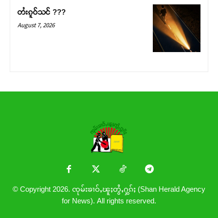
တႆးၵူဝ်သင် ???
August 7, 2026
© Copyright 2026. ၸုမ်းၶၢဝ်ႇၽူႈတွႆႇႁွၵ်ႈ (Shan Herald Agency
for News). All rights reserved.