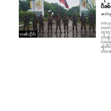
ပဵၼ်
ၼၢင်းၽ
တႄႇႁူဝ
တဢၢင်
16/10/2025 
ၵၢၼ်သိုၵ်း
လႆႈၼႂ်
င်ၸုမ်
ၼႂ်းဝဵင်းသ