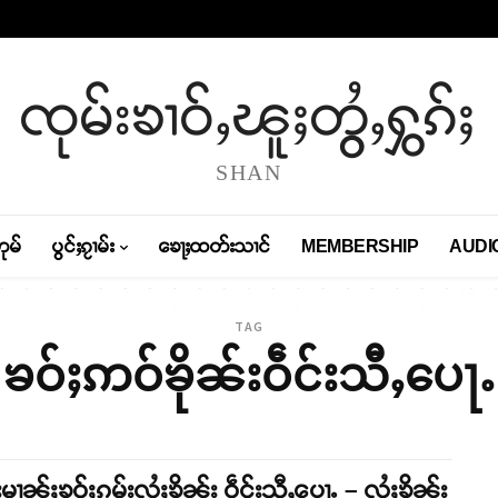
ၸုမ်းၶၢဝ်ႇၽူႈတွႆႇႁွၵ်ႈ
SHAN
တုမ်
ပွင်ႈၵႂၢမ်း
ၶေႃႈထတ်းသၢင်
MEMBERSHIP
AUDI
TAG
ၶဝ်ႈဢဝ်ၶိုၼ်းဝဵင်းသီႇပေႃႉ
်းမၢၼ်ႈၶဝ်ႈၵုမ်းလႆႈၶိုၼ်း ဝဵင်းသီႇပေႃႉ – လႆႈၶိုၼ်း