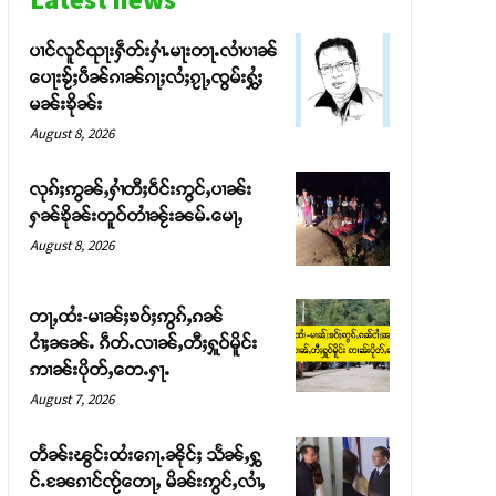
ပၢင်လူင်ၺႃးႁဵတ်းႁၢႆႉမႃးတႃႉလၢႆပၢၼ် ​​
ပေႃးၶႂ်ႈပဵၼ်ၵၢၼ်ၵႃႈလႆႈၵႂႃႇၸွမ်းႁွႆႈ
မၼ်းၶိုၼ်း
August 8, 2026
လုၵ်ႈဢွၼ်ႇႁၢႆတီႈဝဵင်းဢွင်ႇပၢၼ်း
ႁၼ်ၶိုၼ်းတူဝ်တၢႆၼႂ်းၼမ်ႉမေႃႇ
August 8, 2026
တႃႇထႆး-မၢၼ်ႈၶဝ်ႈဢွၵ်ႇၵၼ်
ငၢႆႈၼၼ်ႉ ၵဵတ်ႉလၢၼ်ႇတီႈႁူဝ်မိူင်း
ဢၢၼ်းပိုတ်ႇတေႉႁႃႉ
August 7, 2026
တႅၼ်းၽွင်းထႆးၵေႃႉၼိုင်ႈ သႅၼ်ႇႁွ
င်ႉၼႄၵၢင်ၸႂ်တေႃႇ မိၼ်းဢွင်ႇလၢႆႇ