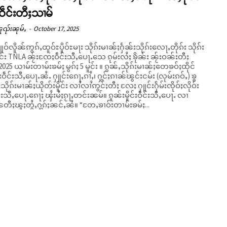
ဝဵင်းတီႈသၢမ်
ူၺ်းၼုမ်ႇ
-
October 17, 2025
်လိူၼ်ဢွၵ်ႇထူဝ်ႊပိူဝ်ႊမႃး သိုၵ်းမၢၼ်ႈႁႅၼ်းသိုၵ်းလေႃႇတိုၵ်း သိုၵ်း
း TNLA ၼႂ်းၸႄႈဝဵင်းသီႇပေႃႉသေ ၵုမ်းလႆႈ ၶိုၼ်း ၼႂ်းဝၼ်းတီႈ
ယၢမ်းတၢမ်းၶမ်ႈ မွၵ်ႈ 5 မူင်း ။ ၵွၼ်ႇသိုၵ်းမၢၼ်ႈတေၶဝ်ႈထိုင်
းဝဵင်းသီႇပေႃႉၼႆႉ ႁူင်းၵေႃႇၵၢႆႇ၊ ႁွင်ႈၵၢၼ်ၽွင်းငမ်း (လုမ်းၵဝ်ႇ) ၶွ
းသိုၵ်းမၢၼ်ႈယိုတ်းမိူင်း လၢႆလၢႆဢွင်ႈတီႈ လႄႈ ႁူင်းႁႅမ်းၸိုဝ်ႈလိုဝ်း
ီႇပေႃႉၵေႃႈ ၾႆးမႆႈၵႂႃႇတင်းၼမ်။ ၵူၼ်းမိူင်းဝဵင်းသီႇပေႃႉ လၢ
တ်ႈၼႄတီႈၽူႈတွႆႇႁွၵ်ႈၼင်ႇၼႆ။ “တႄႇၶၢဝ်းတၢမ်းၶမ်ႈ...