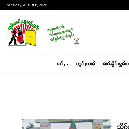
Saturday, August 8, 2026
ၶၢဝ်ႇ
တွင်ႈထၢမ်
ၶၢဝ်ႇမိူင်းႁူမ်ႈ
သိုၵ