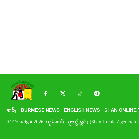
ၶၢဝ်ႇ
BURMESE NEWS
ENGLISH NEWS
SHAN ONLINE 
© Copyright 2026. ၸုမ်းၶၢဝ်ႇၽူႈတွႆႇႁွၵ်ႈ (Shan Herald Agency for 