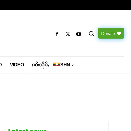
Donate
O
VIDEO
ၵပ်းသိုပ်ႇ
SHN
Latest news