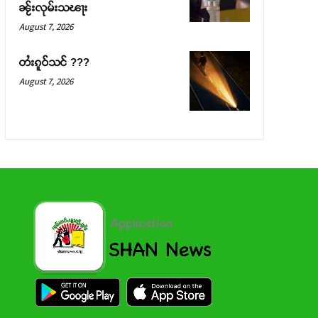
ၼႂ်းလုမ်းသၽႃး
August 7, 2026
တႆးၵူဝ်သင် ???
August 7, 2026