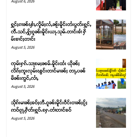
August 6, 2026
ႁွင်ႈၵၢၼ်ၾၢႆႇလိူမ်ႈလႆႇၼႂ်းမိူင်းတႆးပွတ်းႁွင်ႇ
ၸီႉသင်ႇႁႂ်ႈၵူၼ်းမိူင်းယႃႉသုမ်ႉတၢင်းၶၢႆ ႁိ
မ်းၶၢင်ႈတၢင်း
August 5, 2026
ၸုမ်းႁၵ်ႉသႃမႄႈၼမ်ႉမိူင်းထႆး ယိုၼ်ႈ
လိၵ်ႈၸူးလုမ်းၽွင်းတၢင်မၢၼ်ႈ တႃႇပၼ်
မိၼ်းဢွင်ႇလၢႆႇ
Support SHAN
August 5, 2026
တႃႇႁႂ်ႈသဵင်ၵၢင်ၸႂ်ၵူၼ်းမိူင်း ၵူႈတီႈၵူႈလႅၼ်ပေႃးတေၸွ
သိုၵ်းမၢၼ်ႈၶဝ်ႈတီႉၵူၼ်းမိူင်းဝဵင်းဝၢၼ်ႈငႂ်ႈ
တ်ႇ တူဝ်ႈလုမ်ႈၾႃႉၼၼ်ႉ ၶဝ်ႈႁူမ်ႈၵမ်ႉထႅမ် ၸုမ်းၶၢ
ဢဝ်ၵႂႃႇႁဵတ်းႁူဝ်ႉႁႄႉတၢႆတၢင်ၶဝ်
ဝ်ႇၽူႈတွႆႇႁွၵ်ႈ လႆႈယူႇၶႃႈဢေႃႈ။
August 5, 2026
Donate Now