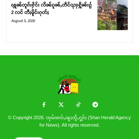
ၾူၼ်တူၵ်းႁႅင်း လိၼ်ၵူၼ်ႇတဵင်ၺႃးႁိူၼ်းၵွႆ
2 လင် တီႈမိူင်းၵုတ်ႈ
August 5, 2026
© Copyright 2026. ၸုမ်းၶၢဝ်ႇၽူႈတွႆႇႁွၵ်ႈ (Shan Herald Agency
for News). All rights reserved.