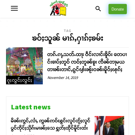
Donate
TAG
ၶဝ်ႈသူၼ် မၢၵ်ႇႁၢၵ်ႈၶမ်း
တၵ်ႉၵႃႇသတ်ႉထႃး ဝဵင်းလၢင်းၶိူဝ်း တေပၢ
င်းၶၢပ်ႈတူဝ် ၸဝ်ႈတူၼ်ၶူး ၸိၼ်တႃမယ
တၢၼ်းတၢင်ႇၵွင်ၾႆးၼႂ်းဝၼ်းမိူဝ်ႈၽုၵ်ႈ
November 14, 2019
ၵူႈလွင်ႈလွင်ႈ
Latest news
မိၼ်းဢွင်ႇလၢႆႇ ဢွၼ်ဢဝ်ၽွင်းလူင်တႂ်ႈလူင်
ပွင်ၸိုင်ႈသိုၵ်းမၢၼ်ႈသေ ႁွတ်ႈထိုင်မိူင်းထႆး