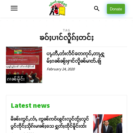
Donate
TAG
ၶဝ်ႈပၢင်လိူၵ်ႈတင်ႈ
ပႃႇတီႇတႆးလႅင်တေဢုပ်ႇတႃႇႁူ
မ်ႈၵၼ်ၼႂ်းႁၢင်လိူၼ်မၢတ်ႉၶျ်
February 24, 2020
ၵၢၼ်မိူင်း
Latest news
မိၼ်းဢွင်ႇလၢႆႇ ဢွၼ်ဢဝ်ၽွင်းလူင်တႂ်ႈလူင်
ပွင်ၸိုင်ႈသိုၵ်းမၢၼ်ႈသေ ႁွတ်ႈထိုင်မိူင်းထႆး