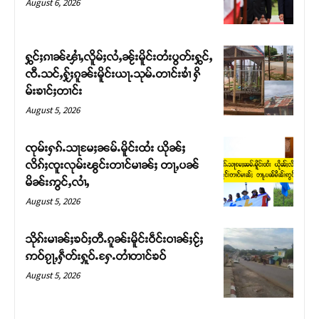
August 6, 2026
ႁွင်ႈၵၢၼ်ၾၢႆႇလိူမ်ႈလႆႇၼႂ်းမိူင်းတႆးပွတ်းႁွင်ႇ
ၸီႉသင်ႇႁႂ်ႈၵူၼ်းမိူင်းယႃႉသုမ်ႉတၢင်းၶၢႆ ႁိ
မ်းၶၢင်ႈတၢင်း
August 5, 2026
ၸုမ်းႁၵ်ႉသႃမႄႈၼမ်ႉမိူင်းထႆး ယိုၼ်ႈ
လိၵ်ႈၸူးလုမ်းၽွင်းတၢင်မၢၼ်ႈ တႃႇပၼ်
မိၼ်းဢွင်ႇလၢႆႇ
Support SHAN
August 5, 2026
တႃႇႁႂ်ႈသဵင်ၵၢင်ၸႂ်ၵူၼ်းမိူင်း ၵူႈတီႈၵူႈလႅၼ်ပေႃးတေၸွ
သိုၵ်းမၢၼ်ႈၶဝ်ႈတီႉၵူၼ်းမိူင်းဝဵင်းဝၢၼ်ႈငႂ်ႈ
တ်ႇ တူဝ်ႈလုမ်ႈၾႃႉၼၼ်ႉ ၶဝ်ႈႁူမ်ႈၵမ်ႉထႅမ် ၸုမ်းၶၢ
ဢဝ်ၵႂႃႇႁဵတ်းႁူဝ်ႉႁႄႉတၢႆတၢင်ၶဝ်
ဝ်ႇၽူႈတွႆႇႁွၵ်ႈ လႆႈယူႇၶႃႈဢေႃႈ။
August 5, 2026
Donate Now