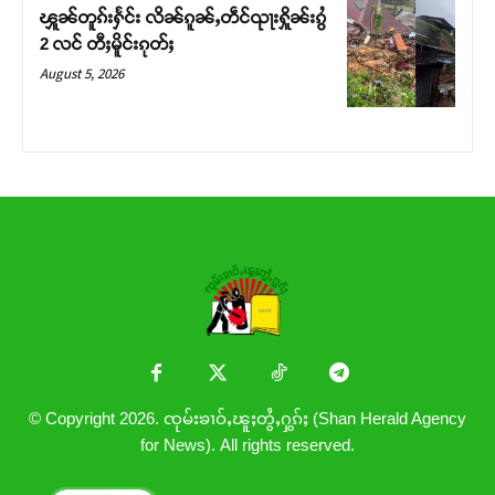
ၾူၼ်တူၵ်းႁႅင်း လိၼ်ၵူၼ်ႇတဵင်ၺႃးႁိူၼ်းၵွႆ
2 လင် တီႈမိူင်းၵုတ်ႈ
August 5, 2026
© Copyright 2026. ၸုမ်းၶၢဝ်ႇၽူႈတွႆႇႁွၵ်ႈ (Shan Herald Agency
for News). All rights reserved.