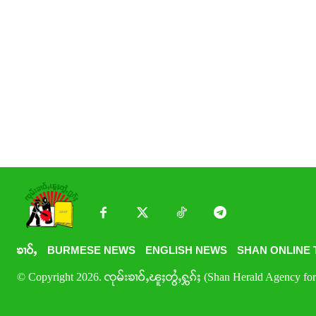
ၶၢဝ်ႇ
BURMESE NEWS
ENGLISH NEWS
SHAN ONLINE 
© Copyright 2026. ၸုမ်းၶၢဝ်ႇၽူႈတွႆႇႁွၵ်ႈ (Shan Herald Agency for 