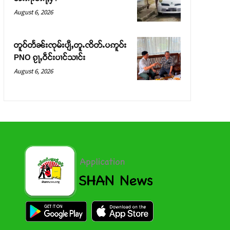
August 6, 2026
တူဝ်တႅၼ်းၸုမ်းပျီႇတူႉၸိတ်ႉပဢူဝ်း
PNO ၵႂႃႇဝဵင်းပၢင်သၢင်း
August 6, 2026