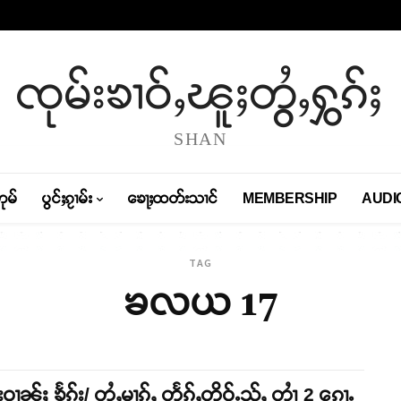
ၸုမ်းၶၢဝ်ႇၽူႈတွႆႇႁွၵ်ႈ
SHAN
တုမ်
ပွင်ႈၵႂၢမ်း
ၶေႃႈထတ်းသၢင်
MEMBERSHIP
AUDI
TAG
ၶလယ 17
ဝၢၼ်ႈ ၶႅၵ်း/ တွႆႇမၢၵ်ႇ တႅၵ်ႇတိူဝ်ႉသႂ်ႇ တၢႆ 2 ၵေႃႉ