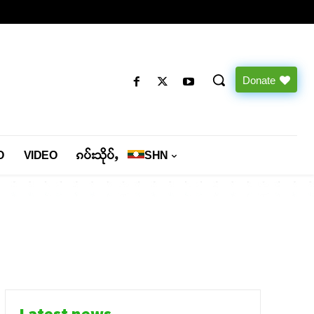
Donate
O
VIDEO
ၵပ်းသိုပ်ႇ
SHN
Latest news