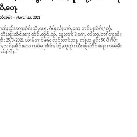
ီႇပေႃႉ
တ်ႈၶမ်း
-
March 29, 2021
ၢၼ်ႈၼႂ်းၸႄႈဝဵင်းသီႇပေႃႉ ၵဵပ်းလႆႈမၢၵ်ႇသေ ဢဝ်မႃးၶႅၵ်း/ တွႆႇ
တီႈၼႂ်းထဵင်ၼႃး တႅၵ်ႇတိူဝ်ႉသႂ်ႇ ၽူႈၸၢႆး 2 ၵေႃႉ လႆႈလူႉတၢႆ ဝႃႈၼႆ။
ႈ 25/3/2021 ယၢမ်းၵၢင်ၶမ်ႈ လုင်းၸၢႆးသႃႇ ဢႃယု မွၵ်ႈ 50 ပီ ၵဵပ်း
်ႇလုၵ်ႈၼိုင်ႈသေ ဢဝ်မႃးၶႅၵ်း/ တွႆႇတူၺ်း တီႈၼႂ်းထဵင်ၼႃး ဢၼ်မီး
ၢၼ်ႈလီႈ...