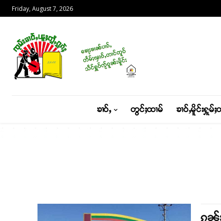
Friday, August 7, 2026
ၶၢဝ်ႇ
တွင်ႈထၢမ်
ၶၢဝ်ႇမိူင်းႁူမ်ႈ
ၵူၼ်း