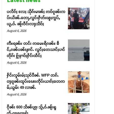
ပလိၵ်ႈ လႄႈ သိုၵ်းမၢၼ်ႈ ဢဝ်ၵူၼ်းၸ
ပ်းယိၼ်ႉတေႃႇလွင်းႁဵတ်းၽူႈၸွပ်ႇ
ယူႇဝႆႉ ၼႂ်းဝဵင်းလႃႈသဵဝ်ႈ
August 6, 2026
ဢီႊရၼ်ႊ တင်း ဢမေႊရိၵၼ်ႊ ၶဵ
င်ႇၵၼ်ပၼ်ၾၢင်ႉ လွင်ႈတေသၢင်ႈပၢင်
တိုၵ်း ႁႂ်ႈႁၢဝ်ႈႁႅင်းထႅင်ႈ
August 6, 2026
ႁႅင်းလူမ်းမႆႈသုင်ပီၼႆႉ WFP တၵ်ႉ
ဝႃႈၵူၼ်းထူပ်းၽေးဢိုပ်းယၢၵ်ႈတေဢ
မ်ႇယွမ်း 49 လၢၼ်ႉ
August 6, 2026
ငိုၼ်း 600 သႅၼ်ပျႃး သႂ်ႇဝႆႉၼႂ်းရူ
တ်ႉၵႃးၵေႃႈႁၢႆ