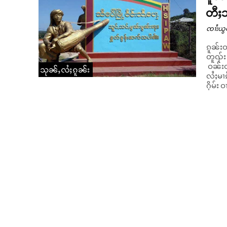
တီႈသ
ၸၢႆးယွ
ၵူၼ်းဝ
တူၺ်း 
ဝၼ်းတီ
သုၼ်ႇလႆႈၵူၼ်း
လႆႈမၢၵ
ႁိမ်း ဝ