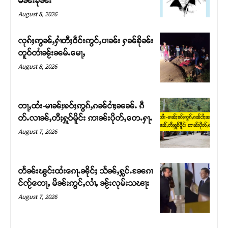
မၼ်းၶိုၼ်း
August 8, 2026
လုၵ်ႈဢွၼ်ႇႁၢႆတီႈဝဵင်းဢွင်ႇပၢၼ်း ႁၼ်ၶိုၼ်း
တူဝ်တၢႆၼႂ်းၼမ်ႉမေႃႇ
August 8, 2026
တႃႇထႆး-မၢၼ်ႈၶဝ်ႈဢွၵ်ႇၵၼ်ငၢႆႈၼၼ်ႉ ၵဵ
တ်ႉလၢၼ်ႇတီႈႁူဝ်မိူင်း ဢၢၼ်းပိုတ်ႇတေႉႁႃႉ
August 7, 2026
Support SHAN
တႃႇႁႂ်ႈသဵင်ၵၢင်ၸႂ်ၵူၼ်းမိူင်း ၵူႈတီႈၵူႈလႅၼ်ပေႃးတေၸွ
တႅၼ်းၽွင်းထႆးၵေႃႉၼိုင်ႈ သႅၼ်ႇႁွင်ႉၼႄၵၢ
တ်ႇ တူဝ်ႈလုမ်ႈၾႃႉၼၼ်ႉ ၶဝ်ႈႁူမ်ႈၵမ်ႉထႅမ် ၸုမ်းၶၢ
င်ၸႂ်တေႃႇ မိၼ်းဢွင်ႇလၢႆႇ ၼႂ်းလုမ်းသၽႃး
ဝ်ႇၽူႈတွႆႇႁွၵ်ႈ လႆႈယူႇၶႃႈဢေႃႈ။
August 7, 2026
Donate Now