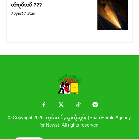
တႆးၵူဝ်သင် ???
August 7, 2026
© Copyright 2026. ၸုမ်းၶၢဝ်ႇၽူႈတွႆႇႁွၵ်ႈ (Shan Herald Agency
for News). All rights reserved.