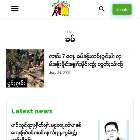
Donate
TAG
ၶမ်
လၢဝ်း 7 ၵေႃႉ ၶမ်ၼႂ်းထမ်ႈဝူင်ႈပၢႆ ၸု
မ်းၼႂ်းမိူင်းၼွၵ်ႈမိူင်းၸွႆႈ လွတ်ႈသၢႆၸႂ်
May 28, 2026
ပွင်ႈၵႂၢမ်း
Latest news
ပၢင်လူင်ၺႃးႁဵတ်းႁၢႆႉမႃးတႃႉလၢႆပၢၼ် ​​
ပေႃးၶႂ်ႈပဵၼ်ၵၢၼ်ၵႃႈလႆႈၵႂႃႇၸွမ်းႁွႆႈ