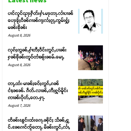
ပၢင်လူင်ၺႃးႁဵတ်းႁၢႆႉမႃးတႃႉလၢႆပၢၼ် ​​
ပေႃးၶႂ်ႈပဵၼ်ၵၢၼ်ၵႃႈလႆႈၵႂႃႇၸွမ်းႁွႆႈ
မၼ်းၶိုၼ်း
August 8, 2026
လုၵ်ႈဢွၼ်ႇႁၢႆတီႈဝဵင်းဢွင်ႇပၢၼ်း
ႁၼ်ၶိုၼ်းတူဝ်တၢႆၼႂ်းၼမ်ႉမေႃႇ
August 8, 2026
တႃႇထႆး-မၢၼ်ႈၶဝ်ႈဢွၵ်ႇၵၼ်
ငၢႆႈၼၼ်ႉ ၵဵတ်ႉလၢၼ်ႇတီႈႁူဝ်မိူင်း
ဢၢၼ်းပိုတ်ႇတေႉႁႃႉ
August 7, 2026
တႅၼ်းၽွင်းထႆးၵေႃႉၼိုင်ႈ သႅၼ်ႇႁွ
င်ႉၼႄၵၢင်ၸႂ်တေႃႇ မိၼ်းဢွင်ႇလၢႆႇ