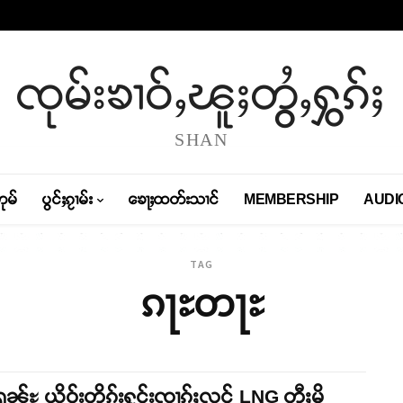
ၸုမ်းၶၢဝ်ႇၽူႈတွႆႇႁွၵ်ႈ
SHAN
တုမ်
ပွင်ႈၵႂၢမ်း
ၶေႃႈထတ်းသၢင်
MEMBERSHIP
AUDI
TAG
ၵႃႊတႃႊ
ၼ်ႊ ယိုဝ်းတိုၵ်းႁူင်းၸၢၵ်ႈလူင် LNG တီႈမိူ