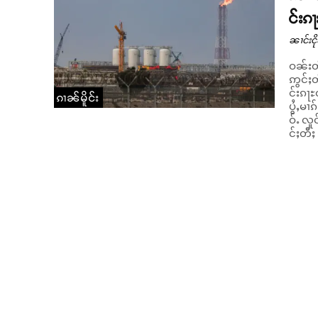
င်းၵ
ၼၢင်းငို
ဝၼ်းတီ
ဢွင်ႈတ
င်းၵႃႊတႃ
ၵၢၼ်မိူင်း
ပွႆႇမၢ
ဝ်ႉ လူ