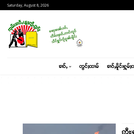
Saturday, August 8, 2026
ၶၢဝ်ႇ
တွင်ႈထၢမ်
ၶၢဝ်ႇမိူင်းႁူမ်ႈ
ဢီႊရ