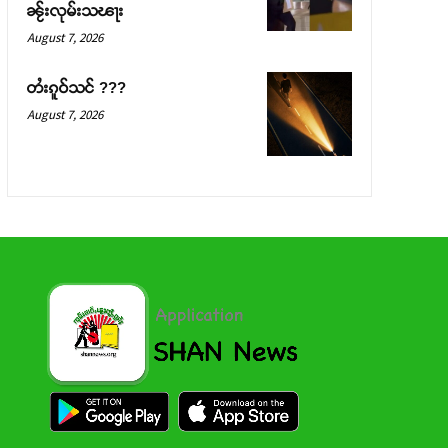
ၼႂ်းလုမ်းသၽႃး
August 7, 2026
တႆးၵူဝ်သင် ???
August 7, 2026