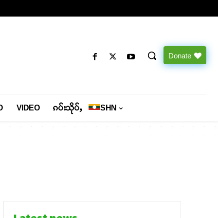
Donate
O
VIDEO
ၵပ်းသိုပ်ႇ
SHN
Latest news