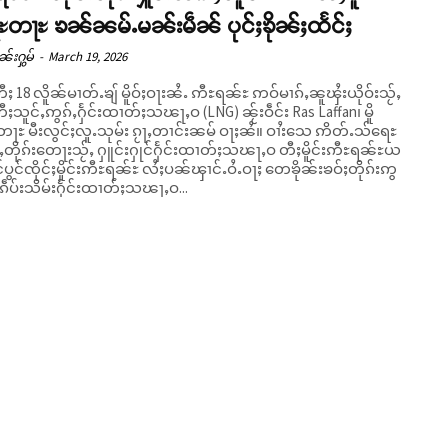
ႃႊတႃႊ ၶၼ်ၼမ်ႉမၼ်းမဵၼ် ပုင်ႈၶိုၼ်ႈထႅင်ႈ
ၼ်းႁွမ်
-
March 19, 2026
ႈ 18 လိူၼ်မၢတ်ႉၶျ် မိူဝ်ႈဝႃးၼႆႉ ဢီႊရၼ်ႊ ဢဝ်မၢၵ်ႇၼူၾႆးယိုဝ်းသႂ်ႇ
ီႈသူင်ႇဢွၵ်ႇႁႅင်းထၢတ်ႈသၽႃႇဝ (LNG) ၼႂ်းဝဵင်း Ras Laffan၊ မိူ
ႊ မီးလွင်ႈလူႉသုမ်း ၵႂႃႇတၢင်းၼမ် ဝႃႈၼႆ။ ဝၢႆးသေ ဢိတ်ႉသ်ရေႊ
ၵ်ႇတိုၵ်းတေႃးသႂ်ႇ ႁူင်းႁုင်ႁႅင်းထၢတ်ႈသၽႃႇဝ တီႈမိူင်းဢီႊရၼ်ႊယ
င်ပွင်ၸိုင်ႈမိူင်းဢီႊရၼ်ႊ လႆႈပၼ်ၾၢင်ႉဝႆႉဝႃႈ တေၶိုၼ်းၶဝ်ႈတိုၵ်းဢွ
င်ႈတီႈ ၵဵပ်းသိမ်းႁႅင်းထၢတ်ႈသၽႃႇဝ...