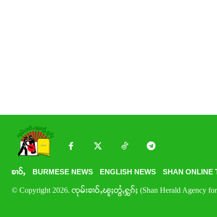
ၶၢဝ်ႇ
BURMESE NEWS
ENGLISH NEWS
SHAN ONLINE 
© Copyright 2026. ၸုမ်းၶၢဝ်ႇၽူႈတွႆႇႁွၵ်ႈ (Shan Herald Agency for 