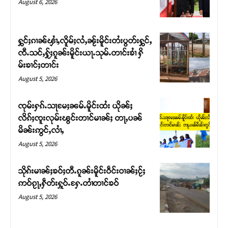
August 6, 2026
ႁွင်ႈၵၢၼ်ၾၢႆႇလိူမ်ႈလႆႇၼႂ်းမိူင်းတႆးပွတ်းႁွင်ႇ
ၸီႉသင်ႇႁႂ်ႈၵူၼ်းမိူင်းယႃႉသုမ်ႉတၢင်းၶၢႆ ႁိ
မ်းၶၢင်ႈတၢင်း
August 5, 2026
ၸုမ်းႁၵ်ႉသႃမႄႈၼမ်ႉမိူင်းထႆး ယိုၼ်ႈ
လိၵ်ႈၸူးလုမ်းၽွင်းတၢင်မၢၼ်ႈ တႃႇပၼ်
မိၼ်းဢွင်ႇလၢႆႇ
Support SHAN
August 5, 2026
တႃႇႁႂ်ႈသဵင်ၵၢင်ၸႂ်ၵူၼ်းမိူင်း ၵူႈတီႈၵူႈလႅၼ်ပေႃးတေၸွ
သိုၵ်းမၢၼ်ႈၶဝ်ႈတီႉၵူၼ်းမိူင်းဝဵင်းဝၢၼ်ႈငႂ်ႈ
တ်ႇ တူဝ်ႈလုမ်ႈၾႃႉၼၼ်ႉ ၶဝ်ႈႁူမ်ႈၵမ်ႉထႅမ် ၸုမ်းၶၢ
ဢဝ်ၵႂႃႇႁဵတ်းႁူဝ်ႉႁႄႉတၢႆတၢင်ၶဝ်
ဝ်ႇၽူႈတွႆႇႁွၵ်ႈ လႆႈယူႇၶႃႈဢေႃႈ။
August 5, 2026
Donate Now