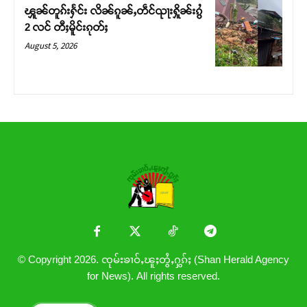
ၾူၼ်တူၵ်းႁႅင်း လိၼ်ၵူၼ်ႇတဵင်ၺႃးႁိူၼ်းၵွႆ
2 လင် တီႈမိူင်းၵုတ်ႈ
August 5, 2026
© Copyright 2026. ၸုမ်းၶၢဝ်ႇၽူႈတွႆႇႁွၵ်ႈ (Shan Herald Agency
for News). All rights reserved.