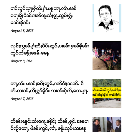
ပၢင်လူင်ၺႃးႁဵတ်းႁၢႆႉမႃးတႃႉလၢႆပၢၼ် ​​
ပေႃးၶႂ်ႈပဵၼ်ၵၢၼ်ၵႃႈလႆႈၵႂႃႇၸွမ်းႁွႆႈ
မၼ်းၶိုၼ်း
August 8, 2026
လုၵ်ႈဢွၼ်ႇႁၢႆတီႈဝဵင်းဢွင်ႇပၢၼ်း ႁၼ်ၶိုၼ်း
တူဝ်တၢႆၼႂ်းၼမ်ႉမေႃႇ
August 8, 2026
တႃႇထႆး-မၢၼ်ႈၶဝ်ႈဢွၵ်ႇၵၼ်ငၢႆႈၼၼ်ႉ ၵဵ
Support SHAN
တ်ႉလၢၼ်ႇတီႈႁူဝ်မိူင်း ဢၢၼ်းပိုတ်ႇတေႉႁႃႉ
August 7, 2026
တႃႇႁႂ်ႈသဵင်ၵၢင်ၸႂ်ၵူၼ်းမိူင်း ၵူႈတီႈၵူႈလႅၼ်ပေႃးတေၸွ
တ်ႇ တူဝ်ႈလုမ်ႈၾႃႉၼၼ်ႉ ၶဝ်ႈႁူမ်ႈၵမ်ႉထႅမ် ၸုမ်းၶၢ
ဝ်ႇၽူႈတွႆႇႁွၵ်ႈ လႆႈယူႇၶႃႈဢေႃႈ။
တႅၼ်းၽွင်းထႆးၵေႃႉၼိုင်ႈ သႅၼ်ႇႁွင်ႉၼႄၵၢ
င်ၸႂ်တေႃႇ မိၼ်းဢွင်ႇလၢႆႇ ၼႂ်းလုမ်းသၽႃး