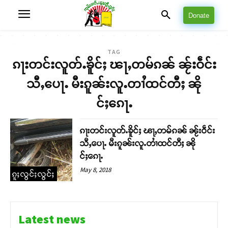
Donate
TAG
ၵႃးတင်းလူတ်ႉၶိူင်ႈ ၽႃႇတမ်ၵၼ် ၼႂ်းဝဵင်း
သီႇပေႃႉ မီးၵူၼ်းလူႉတၢႆထင်တီႈ ၼို
င်ႈၵေႃႉ
ၵႃးတင်းလူတ်ႉၶိူင်ႈ ၽႃႇတမ်ၵၼ် ၼႂ်းဝဵင်း
သီႇပေႃႉ မီးၵူၼ်းလူႉတၢႆထင်တီႈ ၼို
င်ႈၵေႃႉ
May 8, 2018
ၵူႈလွင်ႈလွင်ႈ
Latest news