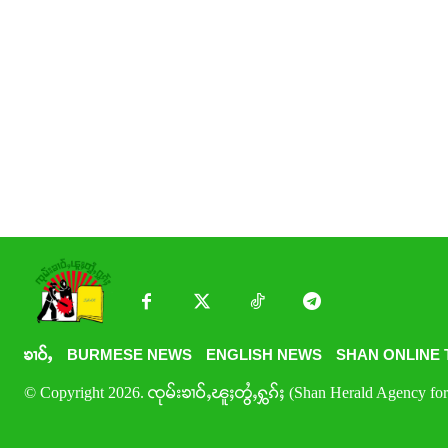
ၶၢဝ်ႇ
BURMESE NEWS
ENGLISH NEWS
SHAN ONLINE 
© Copyright 2026. ၸုမ်းၶၢဝ်ႇၽူႈတွႆႇႁွၵ်ႈ (Shan Herald Agency for 