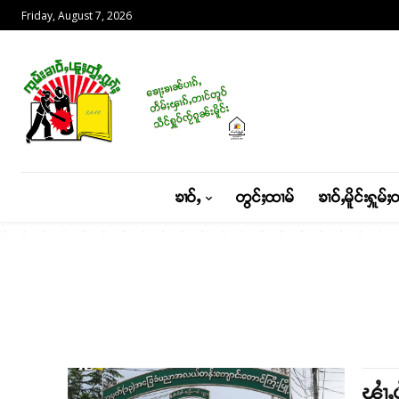
Friday, August 7, 2026
ၶၢဝ်ႇ
တွင်ႈထၢမ်
ၶၢဝ်ႇမိူင်းႁူမ်ႈ
ၾၢႆႇ