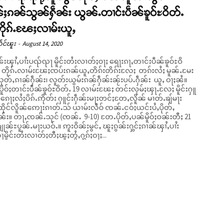
ႈၵၼ်သွၼ်ႁဵၼ်း ယွၼ်ႉတၢင်းပဵၼ်ၶူဝ်ႊဝိတ်ႉ
ိုၵ်ႉၽႄႈလၢမ်းယူႇ
ႅင်ၽူး
-
August 14, 2020
်းၾၢႆႇပၢႆးပၺ်ၺႃ မိူင်းတႆးလၢတ်ႈဝႃႈ ရေႃးၵႃႇတၢင်းပဵၼ်ၶူဝ်ႊဝိ
9 တိုၵ်ႉလၢမ်းၽႄႈၸပ်းၵၼ်ယူႇတိၵ်းတိၵ်းလႄႈ တၵ်းလႆႈ မူၼ်ႉမႄး
ုတ်ႇၵၢၼ်ႁဵၼ်း၊ လူတ်းယွမ်းၵၼ်ႁဵၼ်းၼႂ်းပပ်ႉႁဵၼ်း ယူႇ ဝႃႈၼႆ။
ိူဝ်ႈတၢင်းပဵၼ်ၶူဝ်ႊဝိတ်ႉ 19 လၢမ်းၽႄႈ တင်းလုမ်ႈၾႃႉလႄႈ မိူင်းႁူ
်ၵေႃႈလႆႈပိၵ်ႉဢိုတ်း ႁူင်းႁဵၼ်းမႃးတင်ႈတႄႇလိူၼ် မၢတ်ႉၶျ်မႃး
ိုင်လိူၼ်ဢေႃးၵၢတ်ႉသ် ယၢမ်းလဵဝ် ၸၼ်ႉငဝ်ႈယင်းပႆႇပိုတ်ႇ
ၼ်း။ တႃႇၸၼ်ႉသုင် (ၸၼ်ႉ 9-10) တႄႉပိုတ်ႇပၼ်မိူဝ်ႈဝၼ်းတီႈ 21
ႉမႃးယဝ်ႉ။ ဢူးဝိၼ်းမွင်ႇ ၽူႈၵွၼ်းႁွင်ႈၵၢၼ်ၾၢႆႇပၢႆး
ိူင်းတႆးလၢတ်ႈတီႈၽူႈတွႆႇႁွၵ်ႈဝႃႈ...