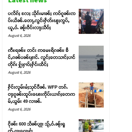
ပလိၵ်ႈ လႄႈ သိုၵ်းမၢၼ်ႈ ဢဝ်ၵူၼ်းၸ
ပ်းယိၼ်ႉတေႃႇလွင်းႁဵတ်းၽူႈၸွပ်ႇ
ယူႇဝႆႉ ၼႂ်းဝဵင်းလႃႈသဵဝ်ႈ
August 6, 2026
ဢီႊရၼ်ႊ တင်း ဢမေႊရိၵၼ်ႊ ၶဵ
င်ႇၵၼ်ပၼ်ၾၢင်ႉ လွင်ႈတေသၢင်ႈပၢင်
တိုၵ်း ႁႂ်ႈႁၢဝ်ႈႁႅင်းထႅင်ႈ
August 6, 2026
ႁႅင်းလူမ်းမႆႈသုင်ပီၼႆႉ WFP တၵ်ႉ
ဝႃႈၵူၼ်းထူပ်းၽေးဢိုပ်းယၢၵ်ႈတေဢ
မ်ႇယွမ်း 49 လၢၼ်ႉ
August 6, 2026
ငိုၼ်း 600 သႅၼ်ပျႃး သႂ်ႇဝႆႉၼႂ်းရူ
တ်ႉၵႃးၵေႃႈႁၢႆ