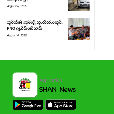
August 6, 2026
တူဝ်တႅၼ်းၸုမ်းပျီႇတူႉၸိတ်ႉပဢူဝ်း
PNO ၵႂႃႇဝဵင်းပၢင်သၢင်း
August 6, 2026