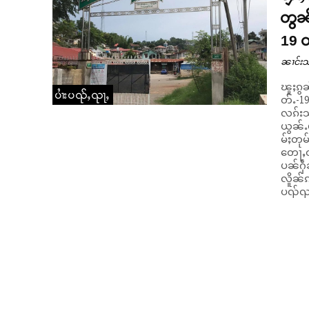
တွၼ်
19 တ
ၼၢင်းသ
ၽူႈၵွၼ
ပၢႆးပၺ်ႇၺႃႇ
တ်ႉ-1
လၵ်းသ
ယွၼ်ႉပ
မ်ႈတုမ
တေႃႇထ
ပၼ်ႁဵ
လိူၼ်ၵျုၼ်ႊပူၼ်
ပၺ်ၺႃမ