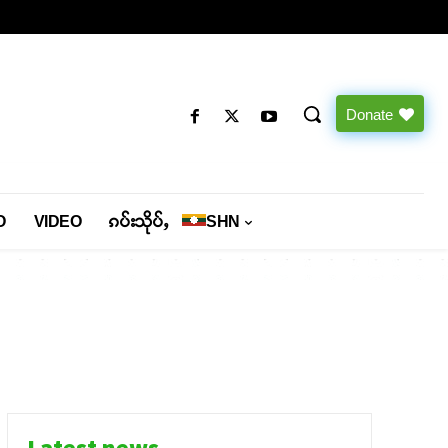
Donate
O
VIDEO
ၵပ်းသိုပ်ႇ
SHN
Latest news