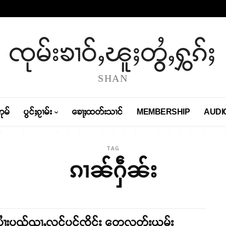
ၸုမ်းၶၢဝ်ႇၽူႈတွႆႇႁွၵ်ႈ
SHAN
တုမ်
ပွင်ႈၵႂၢမ်း
ၶေႃႈထတ်းသၢင်
MEMBERSHIP
AUDI
TAG
ၵၢၼ်ႁဵၼ်း
ပၢႆးပၺ်ၺႃႇလူင်ပွင်ၸိုင်ႈ တေလူတ်းယွမ်း