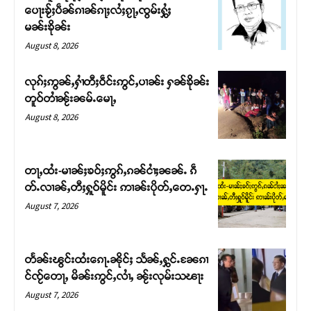
ပေႃးၶႂ်ႈပဵၼ်ၵၢၼ်ၵႃႈလႆႈၵႂႃႇၸွမ်းႁွႆႈ
မၼ်းၶိုၼ်း
August 8, 2026
လုၵ်ႈဢွၼ်ႇႁၢႆတီႈဝဵင်းဢွင်ႇပၢၼ်း ႁၼ်ၶိုၼ်း
တူဝ်တၢႆၼႂ်းၼမ်ႉမေႃႇ
August 8, 2026
တႃႇထႆး-မၢၼ်ႈၶဝ်ႈဢွၵ်ႇၵၼ်ငၢႆႈၼၼ်ႉ ၵဵ
တ်ႉလၢၼ်ႇတီႈႁူဝ်မိူင်း ဢၢၼ်းပိုတ်ႇတေႉႁႃႉ
Support SHAN
August 7, 2026
တႃႇႁႂ်ႈသဵင်ၵၢင်ၸႂ်ၵူၼ်းမိူင်း ၵူႈတီႈၵူႈလႅၼ်ပေႃးတေၸွ
တ်ႇ တူဝ်ႈလုမ်ႈၾႃႉၼၼ်ႉ ၶဝ်ႈႁူမ်ႈၵမ်ႉထႅမ် ၸုမ်းၶၢ
တႅၼ်းၽွင်းထႆးၵေႃႉၼိုင်ႈ သႅၼ်ႇႁွင်ႉၼႄၵၢ
ဝ်ႇၽူႈတွႆႇႁွၵ်ႈ လႆႈယူႇၶႃႈဢေႃႈ။
င်ၸႂ်တေႃႇ မိၼ်းဢွင်ႇလၢႆႇ ၼႂ်းလုမ်းသၽႃး
August 7, 2026
Donate Now