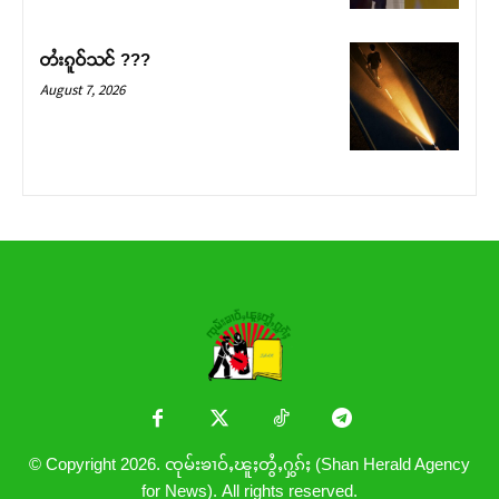
တႆးၵူဝ်သင် ???
August 7, 2026
© Copyright 2026. ၸုမ်းၶၢဝ်ႇၽူႈတွႆႇႁွၵ်ႈ (Shan Herald Agency
for News). All rights reserved.