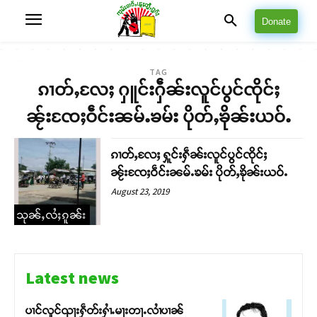
Donate
TAG
ၵၢတ်ႇလႄႈ ႁူင်းႁဵၼ်းလူင်ပွင်ၸိုင်ႈ
ၼႂ်းၸႄႈဝဵင်းၼမ်ႉၶမ်း ပိုတ်ႇၶိုၼ်းယဝ်ႉ
ၵၢတ်ႇလႄႈ ႁူင်းႁဵၼ်းလူင်ပွင်ၸိုင်ႈ
ၼႂ်းၸႄႈဝဵင်းၼမ်ႉၶမ်း ပိုတ်ႇၶိုၼ်းယဝ်ႉ
August 23, 2019
သုၼ်ႇလႆႈၵူၼ်း
Latest news
ပၢင်လူင်ၺႃးႁဵတ်းႁၢႆႉမႃးတႃႉလၢႆပၢၼ် ​​