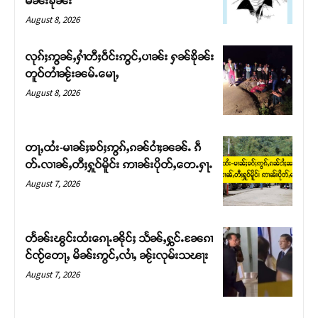
မၼ်းၶိုၼ်း
August 8, 2026
လုၵ်ႈဢွၼ်ႇႁၢႆတီႈဝဵင်းဢွင်ႇပၢၼ်း ႁၼ်ၶိုၼ်း
တူဝ်တၢႆၼႂ်းၼမ်ႉမေႃႇ
August 8, 2026
တႃႇထႆး-မၢၼ်ႈၶဝ်ႈဢွၵ်ႇၵၼ်ငၢႆႈၼၼ်ႉ ၵဵ
တ်ႉလၢၼ်ႇတီႈႁူဝ်မိူင်း ဢၢၼ်းပိုတ်ႇတေႉႁႃႉ
August 7, 2026
Support SHAN
တႃႇႁႂ်ႈသဵင်ၵၢင်ၸႂ်ၵူၼ်းမိူင်း ၵူႈတီႈၵူႈလႅၼ်ပေႃးတေၸွ
တႅၼ်းၽွင်းထႆးၵေႃႉၼိုင်ႈ သႅၼ်ႇႁွင်ႉၼႄၵၢ
တ်ႇ တူဝ်ႈလုမ်ႈၾႃႉၼၼ်ႉ ၶဝ်ႈႁူမ်ႈၵမ်ႉထႅမ် ၸုမ်းၶၢ
င်ၸႂ်တေႃႇ မိၼ်းဢွင်ႇလၢႆႇ ၼႂ်းလုမ်းသၽႃး
ဝ်ႇၽူႈတွႆႇႁွၵ်ႈ လႆႈယူႇၶႃႈဢေႃႈ။
August 7, 2026
Donate Now