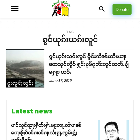
Donate
TAG
ၵွင်ယုၵ်းယၵ်းလူင်
ၵွင်ယုၵ်းယၵ်းလူင် မိူင်းဢိၼ်ႊတီႊယႃး
တေသုင်လိူဝ် ႁူင်းၶုမ်ၵုတ်းလူင်တတ်ႉၶျ်
မႁႃႊ ယဝ်ႉ
June 17, 2019
ၵူႈလွင်ႈလွင်ႈ
Latest news
ပၢင်လူင်ၺႃးႁဵတ်းႁၢႆႉမႃးတႃႉလၢႆပၢၼ် ​​
ပေႃးၶႂ်ႈပဵၼ်ၵၢၼ်ၵႃႈလႆႈၵႂႃႇၸွမ်းႁွႆႈ