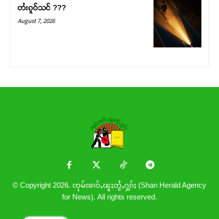
တႆးၵူဝ်သင် ???
August 7, 2026
© Copyright 2026. ၸုမ်းၶၢဝ်ႇၽူႈတွႆႇႁွၵ်ႈ (Shan Herald Agency
for News). All rights reserved.