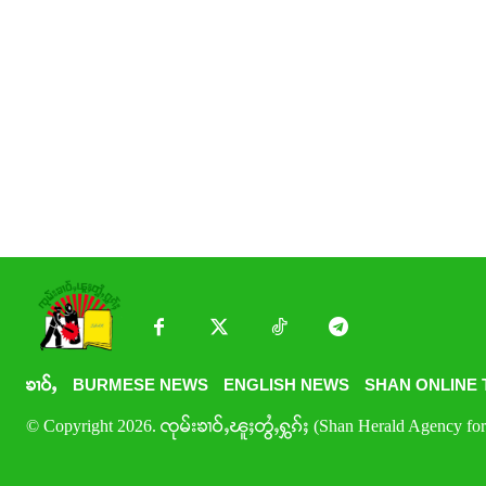
ၶၢဝ်ႇ
BURMESE NEWS
ENGLISH NEWS
SHAN ONLINE 
© Copyright 2026. ၸုမ်းၶၢဝ်ႇၽူႈတွႆႇႁွၵ်ႈ (Shan Herald Agency for 