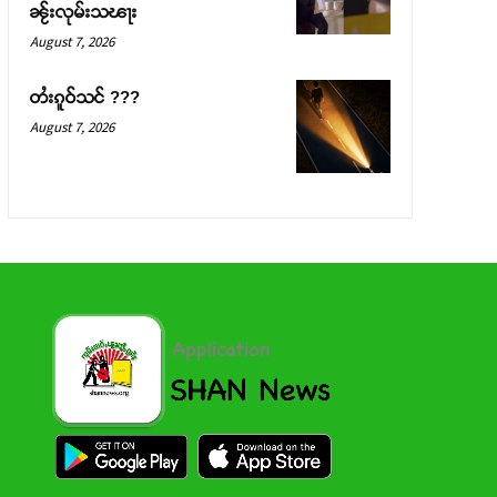
ၼႂ်းလုမ်းသၽႃး
August 7, 2026
တႆးၵူဝ်သင် ???
August 7, 2026