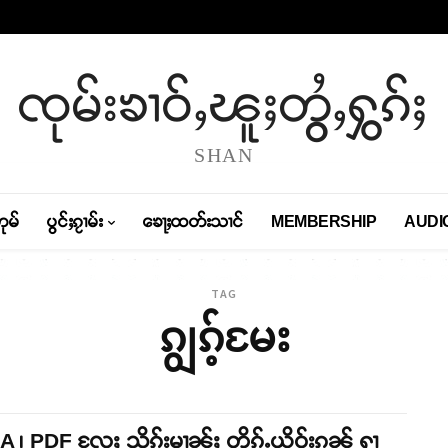
ၸုမ်းၶၢဝ်ႇၽူႈတွႆႇႁွၵ်ႈ
SHAN
တုမ်
ပွင်ႈၵႂၢမ်း
ၶေႃႈထတ်းသၢင်
MEMBERSHIP
AUDI
TAG
ၵျွၵ့်မႄး
 ၊ PDF လႄႈ သိုၵ်းမၢၼ်ႈ တိုၵ်ႉယိုဝ်းၵၼ် ႁၢ