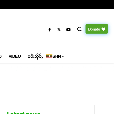
Donate
O
VIDEO
ၵပ်းသိုပ်ႇ
SHN
Latest news