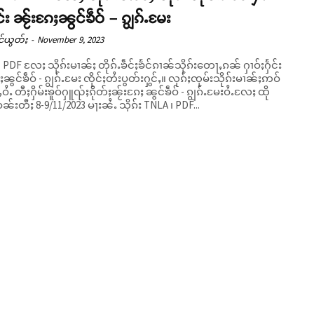
င်း ၼႂ်းၵႄႈၼွင်ၶဵဝ် – ၵျွၵ်ႉမႄး
င်ယွတ်ႈ
-
November 9, 2023
 PDF လႄႈ သိုၵ်းမၢၼ်ႈ တိုၵ်ႉၶဵင်ႈၶႅင်ၵၢၼ်သိုၵ်းတေႃႇၵၼ် ႁၢဝ်ႈႁႅင်း
်ၶဵဝ် - ၵျွၵ်ႉမႄး ၸိုင်ႈတႆးပွတ်းႁွင်ႇ။ လုၵ်ႈၸုမ်းသိုၵ်းမၢၼ်ႈဢဝ်
ဝႆႉ တီႈႁိမ်းၶူဝ်ႁူၺ်ႈၵိုတ်ႈၼႂ်းၵႄႈ ၼွင်ၶဵဝ် - ၵျွၵ်ႉမႄးဝႆႉလႄႈ ထို
 ဝၼ်းတီႈ 8-9/11/2023 မႃးၼႆႉ သိုၵ်း TNLA ၊ PDF...