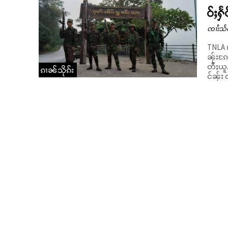
ဝ်ႈႁႅ
ၸၢႆးသႅ
TNLA ၊
ၼႂ်းၵႄႈၼွင
တီႈယူႇ
ၵၢၼ်သိုၵ်း
င်ၼႂ်း