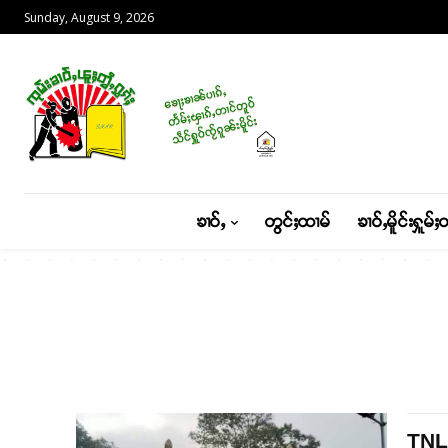
Sunday, August 9, 2026
ၶၢဝ်ႇ
တွင်ႈထၢမ်
ၶၢဝ်ႇမိူင်းႁူမ်ႈ
TNLA