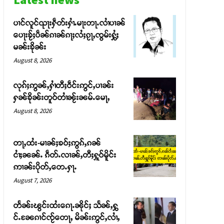
ပၢင်လူင်ၺႃးႁဵတ်းႁၢႆႉမႃးတႃႉလၢႆပၢၼ် ​​
ပေႃးၶႂ်ႈပဵၼ်ၵၢၼ်ၵႃႈလႆႈၵႂႃႇၸွမ်းႁွႆႈ
မၼ်းၶိုၼ်း
August 8, 2026
လုၵ်ႈဢွၼ်ႇႁၢႆတီႈဝဵင်းဢွင်ႇပၢၼ်း
ႁၼ်ၶိုၼ်းတူဝ်တၢႆၼႂ်းၼမ်ႉမေႃႇ
August 8, 2026
တႃႇထႆး-မၢၼ်ႈၶဝ်ႈဢွၵ်ႇၵၼ်
ငၢႆႈၼၼ်ႉ ၵဵတ်ႉလၢၼ်ႇတီႈႁူဝ်မိူင်း
ဢၢၼ်းပိုတ်ႇတေႉႁႃႉ
August 7, 2026
တႅၼ်းၽွင်းထႆးၵေႃႉၼိုင်ႈ သႅၼ်ႇႁွ
င်ႉၼႄၵၢင်ၸႂ်တေႃႇ မိၼ်းဢွင်ႇလၢႆႇ