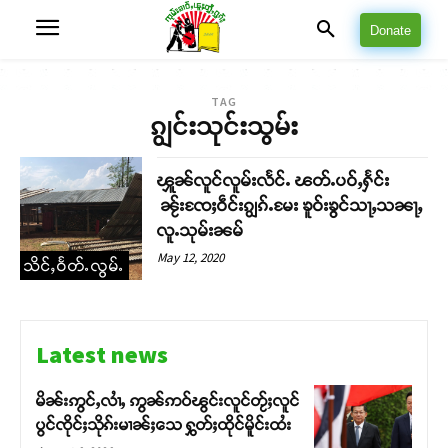
Donate
TAG
ၵျွင်းသုင်းသွမ်း
ၾူၼ်လူင်လူမ်းလႅင်ႉ ၽတ်ႉပဝ်ႇႁႅင်း
ၼႂ်းၸႄႈဝဵင်းၵျွၵ်ႉမႄး ၶူဝ်းၶွင်သႃႇသၼႃႇ
လူႉသုမ်းၼမ်
May 12, 2020
သိင်ႇဝႅတ်ႉလွမ်ႉ
Latest news
မိၼ်းဢွင်ႇလၢႆႇ ဢွၼ်ဢဝ်ၽွင်းလူင်တႂ်ႈလူင်
ပွင်ၸိုင်ႈသိုၵ်းမၢၼ်ႈသေ ႁွတ်ႈထိုင်မိူင်းထႆး