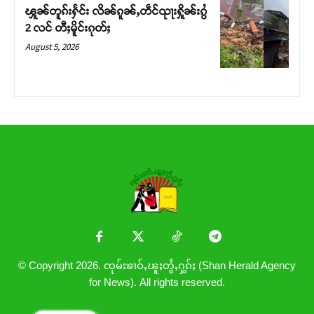
ၾူၼ်တူၵ်းႁႅင်း လိၼ်ၵူၼ်ႇတဵင်ၺႃးႁိူၼ်းၵွႆ
2 လင် တီႈမိူင်းၵုတ်ႈ
August 5, 2026
© Copyright 2026. ၸုမ်းၶၢဝ်ႇၽူႈတွႆႇႁွၵ်ႈ (Shan Herald Agency
for News). All rights reserved.