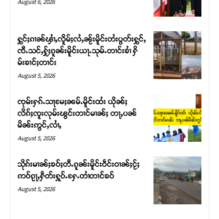
August 6, 2026
ႁွင်ႈၵၢၼ်ၾၢႆႇလိူမ်ႈလႆႇၼႂ်းမိူင်းတႆးပွတ်းႁွင်ႇ
ၸီႉသင်ႇႁႂ်ႈၵူၼ်းမိူင်းယႃႉသုမ်ႉတၢင်းၶၢႆ ႁိ
မ်းၶၢင်ႈတၢင်း
August 5, 2026
ၸုမ်းႁၵ်ႉသႃမႄႈၼမ်ႉမိူင်းထႆး ယိုၼ်ႈ
လိၵ်ႈၸူးလုမ်းၽွင်းတၢင်မၢၼ်ႈ တႃႇပၼ်
မိၼ်းဢွင်ႇလၢႆႇ
Support SHAN
August 5, 2026
တႃႇႁႂ်ႈသဵင်ၵၢင်ၸႂ်ၵူၼ်းမိူင်း ၵူႈတီႈၵူႈလႅၼ်ပေႃးတေၸွ
သိုၵ်းမၢၼ်ႈၶဝ်ႈတီႉၵူၼ်းမိူင်းဝဵင်းဝၢၼ်ႈငႂ်ႈ
တ်ႇ တူဝ်ႈလုမ်ႈၾႃႉၼၼ်ႉ ၶဝ်ႈႁူမ်ႈၵမ်ႉထႅမ် ၸုမ်းၶၢ
ဢဝ်ၵႂႃႇႁဵတ်းႁူဝ်ႉႁႄႉတၢႆတၢင်ၶဝ်
ဝ်ႇၽူႈတွႆႇႁွၵ်ႈ လႆႈယူႇၶႃႈဢေႃႈ။
August 5, 2026
Donate Now