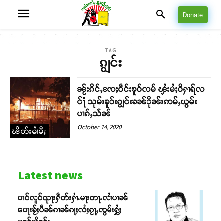
Donate
TAG
ၵျွင်း
ၼႂ်းၵိင်ႇၸႄႈဝဵင်းၶူဝ်လမ် ၾႆးမႆႈဝိႁၢရ်လ
င်႞ သုမ်းၶူဝ်းၵျွင်းၶၼ်ငိုၼ်းဢမ်ႇယွမ်း
ပၢၵ်ႇသႅၼ်
October 14, 2020
ၽိတ်းမၢႆမီႈ
Latest news
ပၢင်လူင်ၺႃးႁဵတ်းႁၢႆႉမႃးတႃႉလၢႆပၢၼ် ​​
ပေႃးၶႂ်ႈပဵၼ်ၵၢၼ်ၵႃႈလႆႈၵႂႃႇၸွမ်းႁွႆႈ