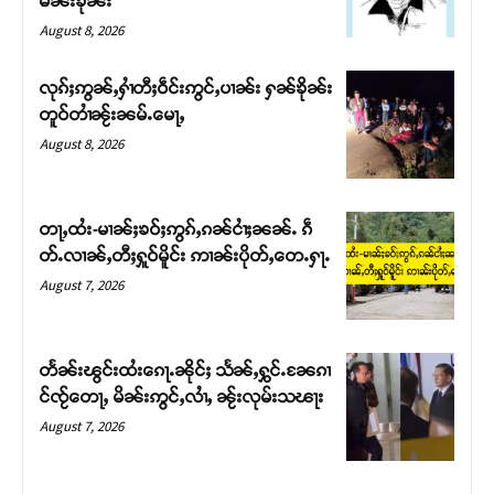
မၼ်းၶိုၼ်း
August 8, 2026
လုၵ်ႈဢွၼ်ႇႁၢႆတီႈဝဵင်းဢွင်ႇပၢၼ်း ႁၼ်ၶိုၼ်း
တူဝ်တၢႆၼႂ်းၼမ်ႉမေႃႇ
August 8, 2026
တႃႇထႆး-မၢၼ်ႈၶဝ်ႈဢွၵ်ႇၵၼ်ငၢႆႈၼၼ်ႉ ၵဵ
တ်ႉလၢၼ်ႇတီႈႁူဝ်မိူင်း ဢၢၼ်းပိုတ်ႇတေႉႁႃႉ
August 7, 2026
Support SHAN
တႃႇႁႂ်ႈသဵင်ၵၢင်ၸႂ်ၵူၼ်းမိူင်း ၵူႈတီႈၵူႈလႅၼ်ပေႃးတေၸွ
တႅၼ်းၽွင်းထႆးၵေႃႉၼိုင်ႈ သႅၼ်ႇႁွင်ႉၼႄၵၢ
တ်ႇ တူဝ်ႈလုမ်ႈၾႃႉၼၼ်ႉ ၶဝ်ႈႁူမ်ႈၵမ်ႉထႅမ် ၸုမ်းၶၢ
င်ၸႂ်တေႃႇ မိၼ်းဢွင်ႇလၢႆႇ ၼႂ်းလုမ်းသၽႃး
ဝ်ႇၽူႈတွႆႇႁွၵ်ႈ လႆႈယူႇၶႃႈဢေႃႈ။
August 7, 2026
Donate Now