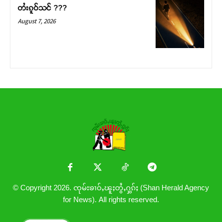
တႆးၵူဝ်သင် ???
August 7, 2026
© Copyright 2026. ၸုမ်းၶၢဝ်ႇၽူႈတွႆႇႁွၵ်ႈ (Shan Herald Agency
for News). All rights reserved.