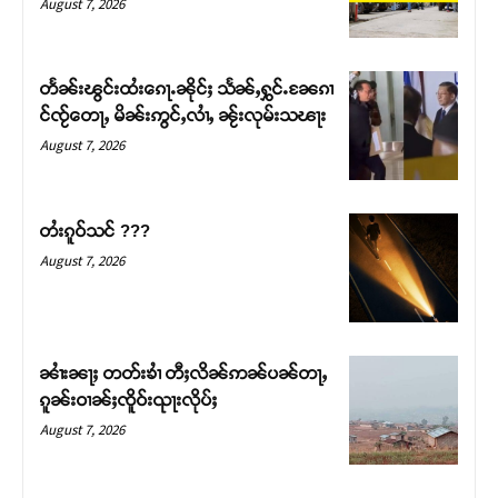
August 7, 2026
တႅၼ်းၽွင်းထႆးၵေႃႉၼိုင်ႈ သႅၼ်ႇႁွင်ႉၼႄၵၢ
င်ၸႂ်တေႃႇ မိၼ်းဢွင်ႇလၢႆႇ ၼႂ်းလုမ်းသၽႃး
August 7, 2026
တႆးၵူဝ်သင် ???
August 7, 2026
Support SHAN
တႃႇႁႂ်ႈသဵင်ၵၢင်ၸႂ်ၵူၼ်းမိူင်း ၵူႈတီႈၵူႈလႅၼ်ပေႃးတေၸွ
ၼၢႆးၼႃႈ တတ်းၶၢႆ တီႈလိၼ်ဢၼ်ပၼ်တႃႇ
တ်ႇ တူဝ်ႈလုမ်ႈၾႃႉၼၼ်ႉ ၶဝ်ႈႁူမ်ႈၵမ်ႉထႅမ် ၸုမ်းၶၢ
ၵူၼ်းဝၢၼ်ႈၸိူဝ်းၺႃးလိုပ်ႈ
ဝ်ႇၽူႈတွႆႇႁွၵ်ႈ လႆႈယူႇၶႃႈဢေႃႈ။
August 7, 2026
Donate Now