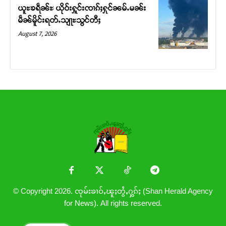
ယူႊၶရဵၼ်ႊ ယိုဝ်းႁူင်းၸၢၵ်ႈႁုင်ၼမ်ႉမၼ်း
မဵၼ်မိူင်းရတ်ႉသျႃႊသွင်တီႈ
August 7, 2026
© Copyright 2026. ၸုမ်းၶၢဝ်ႇၽူႈတွႆႇႁွၵ်ႈ (Shan Herald Agency
for News). All rights reserved.