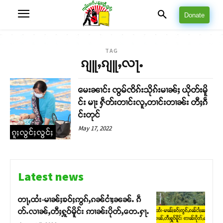
Donate
TAG
ၵျူႇၵျူႇလႃႉ
မေးၼၢင်း ၸွမ်ၸိၵ်းသိုၵ်းမၢၼ်ႈ ယိုတ်းမိူ
င်း မႃး ႁဵတ်းတၢင်းလူႇတၢင်းတၢၼ်း တီႈၵဵ
င်းတုင်
May 17, 2022
ၵူႈလွင်ႈလွင်ႈ
Latest news
တႃႇထႆး-မၢၼ်ႈၶဝ်ႈဢွၵ်ႇၵၼ်ငၢႆႈၼၼ်ႉ ၵဵ
တ်ႉလၢၼ်ႇတီႈႁူဝ်မိူင်း ဢၢၼ်းပိုတ်ႇတေႉႁႃႉ