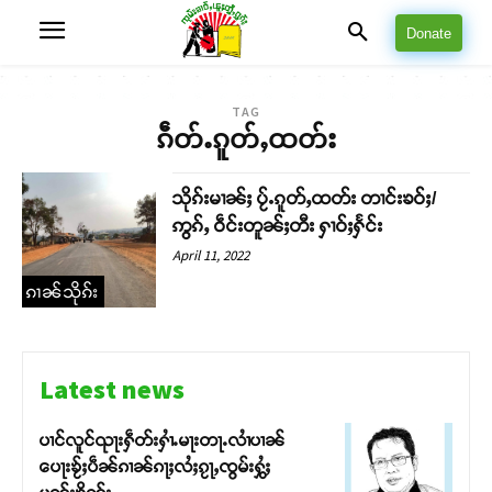
Donate
TAG
ၵဵတ်ႉၵူတ်ႇထတ်း
သိုၵ်းမၢၼ်ႈ ပႂ်ႉၵူတ်ႇထတ်း တၢင်းၶဝ်ႈ/
ဢွၵ်ႇ ဝဵင်းတူၼ်ႈတီး ႁၢဝ်ႈႁႅင်း
April 11, 2022
ၵၢၼ်သိုၵ်း
Latest news
ပၢင်လူင်ၺႃးႁဵတ်းႁၢႆႉမႃးတႃႉလၢႆပၢၼ် ​​
ပေႃးၶႂ်ႈပဵၼ်ၵၢၼ်ၵႃႈလႆႈၵႂႃႇၸွမ်းႁွႆႈ