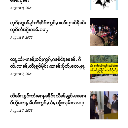
မၼ်းၶိုၼ်း
August 8, 2026
လုၵ်ႈဢွၼ်ႇႁၢႆတီႈဝဵင်းဢွင်ႇပၢၼ်း ႁၼ်ၶိုၼ်း
တူဝ်တၢႆၼႂ်းၼမ်ႉမေႃႇ
August 8, 2026
တႃႇထႆး-မၢၼ်ႈၶဝ်ႈဢွၵ်ႇၵၼ်ငၢႆႈၼၼ်ႉ ၵဵ
တ်ႉလၢၼ်ႇတီႈႁူဝ်မိူင်း ဢၢၼ်းပိုတ်ႇတေႉႁႃႉ
August 7, 2026
Support SHAN
တႃႇႁႂ်ႈသဵင်ၵၢင်ၸႂ်ၵူၼ်းမိူင်း ၵူႈတီႈၵူႈလႅၼ်ပေႃးတေၸွ
တႅၼ်းၽွင်းထႆးၵေႃႉၼိုင်ႈ သႅၼ်ႇႁွင်ႉၼႄၵၢ
တ်ႇ တူဝ်ႈလုမ်ႈၾႃႉၼၼ်ႉ ၶဝ်ႈႁူမ်ႈၵမ်ႉထႅမ် ၸုမ်းၶၢ
င်ၸႂ်တေႃႇ မိၼ်းဢွင်ႇလၢႆႇ ၼႂ်းလုမ်းသၽႃး
ဝ်ႇၽူႈတွႆႇႁွၵ်ႈ လႆႈယူႇၶႃႈဢေႃႈ။
August 7, 2026
Donate Now