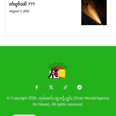
တႆးၵူဝ်သင် ???
August 7, 2026
© Copyright 2026. ၸုမ်းၶၢဝ်ႇၽူႈတွႆႇႁွၵ်ႈ (Shan Herald Agency
for News). All rights reserved.