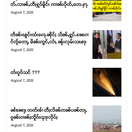
တ်ႉလၢၼ်ႇတီႈႁူဝ်မိူင်း ဢၢၼ်းပိုတ်ႇတေႉႁႃႉ
August 7, 2026
တႅၼ်းၽွင်းထႆးၵေႃႉၼိုင်ႈ သႅၼ်ႇႁွင်ႉၼႄၵၢ
င်ၸႂ်တေႃႇ မိၼ်းဢွင်ႇလၢႆႇ ၼႂ်းလုမ်းသၽႃး
August 7, 2026
တႆးၵူဝ်သင် ???
August 7, 2026
Support SHAN
တႃႇႁႂ်ႈသဵင်ၵၢင်ၸႂ်ၵူၼ်းမိူင်း ၵူႈတီႈၵူႈလႅၼ်ပေႃးတေၸွ
တ်ႇ တူဝ်ႈလုမ်ႈၾႃႉၼၼ်ႉ ၶဝ်ႈႁူမ်ႈၵမ်ႉထႅမ် ၸုမ်းၶၢ
ၼၢႆးၼႃႈ တတ်းၶၢႆ တီႈလိၼ်ဢၼ်ပၼ်တႃႇ
ဝ်ႇၽူႈတွႆႇႁွၵ်ႈ လႆႈယူႇၶႃႈဢေႃႈ။
ၵူၼ်းဝၢၼ်ႈၸိူဝ်းၺႃးလိုပ်ႈ
August 7, 2026
Donate Now