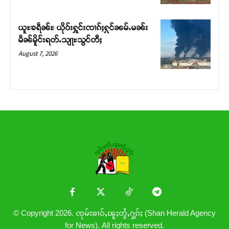
ယူႊၶရဵၼ်ႊ ယိုဝ်းႁူင်းၸၢၵ်ႈႁုင်ၼမ်ႉမၼ်း
မဵၼ်မိူင်းရတ်ႉသျႃႊသွင်တီႈ
August 7, 2026
© Copyright 2026. ၸုမ်းၶၢဝ်ႇၽူႈတွႆႇႁွၵ်ႈ (Shan Herald Agency
for News). All rights reserved.