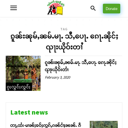
Donate
TAG
ၵူၼ်းၼုမ်ႇၼမ်ႉမႃႉ သီႇပေႃႉ ၵေႃႉၼိုင်ႈ
ၺႃးယိုဝ်းတၢႆ
ၵူၼ်းၼုမ်ႇၼမ်ႉမႃႉ သီႇပေႃႉ ၵေႃႉၼိုင်ႈ
ၺႃးယိုဝ်းတၢႆ
February 3, 2020
ၵူႈလွင်ႈလွင်ႈ
Latest news
တႃႇထႆး-မၢၼ်ႈၶဝ်ႈဢွၵ်ႇၵၼ်ငၢႆႈၼၼ်ႉ ၵဵ