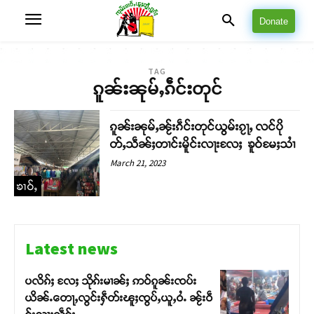
Donate
TAG
ၵူၼ်းၼုမ်ႇၵဵင်းတုင်
ၵူၼ်းၼုမ်ႇၼႂ်းၵဵင်းတုင်ယွမ်းၵႂႃႇ လင်ပို
တ်ႇသဵၼ်ႈတၢင်းမိူင်းလႃးလႄႈ ၶူဝ်မႄႈသၢႆ
March 21, 2023
ၶၢဝ်ႇ
Latest news
ပလိၵ်ႈ လႄႈ သိုၵ်းမၢၼ်ႈ ဢဝ်ၵူၼ်းၸပ်း
ယိၼ်ႉတေႃႇလွင်းႁဵတ်းၽူႈၸွပ်ႇယူႇဝႆႉ ၼႂ်းဝဵ