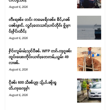
င်းလႃႈသဵဝ်ႈ
August 6, 2026
ဢီႊရၼ်ႊ တင်း ဢမေႊရိၵၼ်ႊ ၶဵင်ႇၵၼ်
ပၼ်ၾၢင်ႉ လွင်ႈတေသၢင်ႈပၢင်တိုၵ်း ႁႂ်ႈႁၢ
ဝ်ႈႁႅင်းထႅင်ႈ
August 6, 2026
ႁႅင်းလူမ်းမႆႈသုင်ပီၼႆႉ WFP တၵ်ႉဝႃႈၵူၼ်း
ထူပ်းၽေးဢိုပ်းယၢၵ်ႈတေဢမ်ႇယွမ်း 49
လၢၼ်ႉ
Support SHAN
August 6, 2026
တႃႇႁႂ်ႈသဵင်ၵၢင်ၸႂ်ၵူၼ်းမိူင်း ၵူႈတီႈၵူႈလႅၼ်ပေႃးတေၸွ
ငိုၼ်း 600 သႅၼ်ပျႃး သႂ်ႇဝႆႉၼႂ်းရူ
တ်ႇ တူဝ်ႈလုမ်ႈၾႃႉၼၼ်ႉ ၶဝ်ႈႁူမ်ႈၵမ်ႉထႅမ် ၸုမ်းၶၢ
တ်ႉၵႃးၵေႃႈႁၢႆ
ဝ်ႇၽူႈတွႆႇႁွၵ်ႈ လႆႈယူႇၶႃႈဢေႃႈ။
August 6, 2026
Donate Now