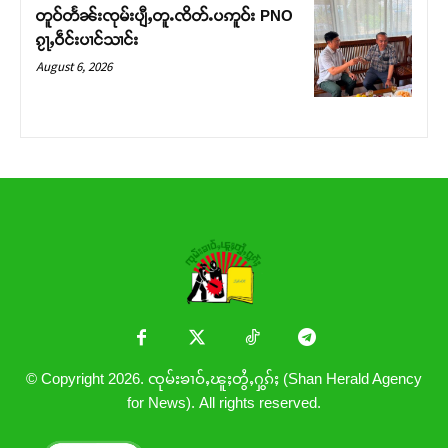
တူဝ်တႅၼ်းၸုမ်းပျီႇတူႉၸိတ်ႉပဢူဝ်း PNO
ၵႂႃႇဝဵင်းပၢင်သၢင်း
August 6, 2026
© Copyright 2026. ၸုမ်းၶၢဝ်ႇၽူႈတွႆႇႁွၵ်ႈ (Shan Herald Agency
for News). All rights reserved.