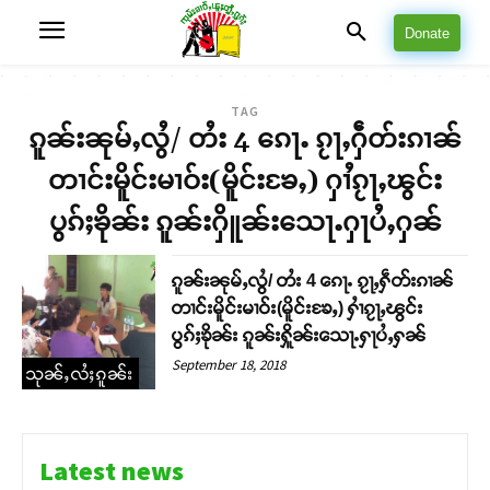
Donate
TAG
ၵူၼ်းၼုမ်ႇလွႆ/ တႆး 4 ၵေႃႉ ၵႂႃႇႁဵတ်းၵၢၼ်
တၢင်းမိူင်းမၢဝ်း(မိူင်းၶႄႇ) ႁၢႆၵႂႃႇၽွင်း
ပွၵ်ႈၶိုၼ်း ၵူၼ်းႁိူၼ်းသေႃႉႁႃပႆႇႁၼ်
ၵူၼ်းၼုမ်ႇလွႆ/ တႆး 4 ၵေႃႉ ၵႂႃႇႁဵတ်းၵၢၼ်
တၢင်းမိူင်းမၢဝ်း(မိူင်းၶႄႇ) ႁၢႆၵႂႃႇၽွင်း
ပွၵ်ႈၶိုၼ်း ၵူၼ်းႁိူၼ်းသေႃႉႁႃပႆႇႁၼ်
September 18, 2018
သုၼ်ႇလႆႈၵူၼ်း
Latest news