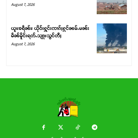
Donate Now
August 7, 2026
ယူႊၶရဵၼ်ႊ ယိုဝ်းႁူင်းၸၢၵ်ႈႁုင်ၼမ်ႉမၼ်း
မဵၼ်မိူင်းရတ်ႉသျႃႊသွင်တီႈ
August 7, 2026