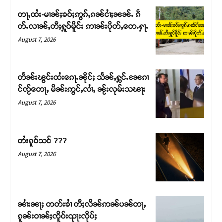
တႃႇထႆး-မၢၼ်ႈၶဝ်ႈဢွၵ်ႇၵၼ်ငၢႆႈၼၼ်ႉ ၵဵ
တ်ႉလၢၼ်ႇတီႈႁူဝ်မိူင်း ဢၢၼ်းပိုတ်ႇတေႉႁႃႉ
August 7, 2026
တႅၼ်းၽွင်းထႆးၵေႃႉၼိုင်ႈ သႅၼ်ႇႁွင်ႉၼႄၵၢ
င်ၸႂ်တေႃႇ မိၼ်းဢွင်ႇလၢႆႇ ၼႂ်းလုမ်းသၽႃး
August 7, 2026
တႆးၵူဝ်သင် ???
Support SHAN
August 7, 2026
တႃႇႁႂ်ႈသဵင်ၵၢင်ၸႂ်ၵူၼ်းမိူင်း ၵူႈတီႈၵူႈလႅၼ်ပေႃးတေၸွ
တ်ႇ တူဝ်ႈလုမ်ႈၾႃႉၼၼ်ႉ ၶဝ်ႈႁူမ်ႈၵမ်ႉထႅမ် ၸုမ်းၶၢ
ဝ်ႇၽူႈတွႆႇႁွၵ်ႈ လႆႈယူႇၶႃႈဢေႃႈ။
ၼၢႆးၼႃႈ တတ်းၶၢႆ တီႈလိၼ်ဢၼ်ပၼ်တႃႇ
ၵူၼ်းဝၢၼ်ႈၸိူဝ်းၺႃးလိုပ်ႈ