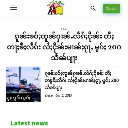
Donate
TAG
ၵူၼ်းၶဝ်ႈၸူၼ်ႁၢၼ်ႉလႅၵ်ႈငိုၼ်း တီႈ
တႃႈၶီႈလဵၵ်း လႆႈငိုၼ်းမၢၼ်ႈၵႂႃႇ မွၵ်ႈ 200
သႅၼ်ပျႃး
ၵူၼ်းၶဝ်ႈၸူၼ်ႁၢၼ်ႉလႅၵ်ႈငိုၼ်း တီႈ
တႃႈၶီႈလဵၵ်း လႆႈငိုၼ်းမၢၼ်ႈၵႂႃႇ မွၵ်ႈ 200
သႅၼ်ပျႃး
December 2, 2019
ၵူႈလွင်ႈလွင်ႈ
Latest news