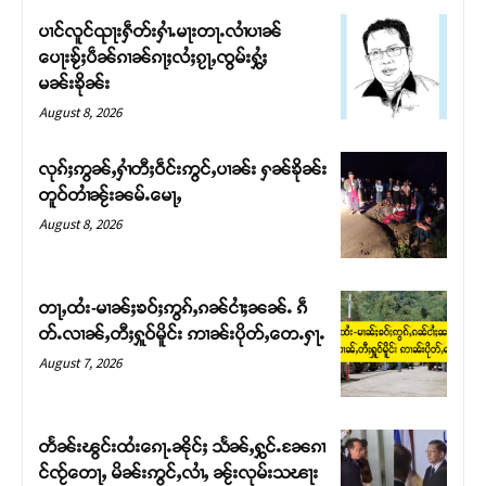
ပၢင်လူင်ၺႃးႁဵတ်းႁၢႆႉမႃးတႃႉလၢႆပၢၼ် ​​
ပေႃးၶႂ်ႈပဵၼ်ၵၢၼ်ၵႃႈလႆႈၵႂႃႇၸွမ်းႁွႆႈ
မၼ်းၶိုၼ်း
August 8, 2026
လုၵ်ႈဢွၼ်ႇႁၢႆတီႈဝဵင်းဢွင်ႇပၢၼ်း ႁၼ်ၶိုၼ်း
တူဝ်တၢႆၼႂ်းၼမ်ႉမေႃႇ
August 8, 2026
တႃႇထႆး-မၢၼ်ႈၶဝ်ႈဢွၵ်ႇၵၼ်ငၢႆႈၼၼ်ႉ ၵဵ
Support SHAN
တ်ႉလၢၼ်ႇတီႈႁူဝ်မိူင်း ဢၢၼ်းပိုတ်ႇတေႉႁႃႉ
August 7, 2026
တႃႇႁႂ်ႈသဵင်ၵၢင်ၸႂ်ၵူၼ်းမိူင်း ၵူႈတီႈၵူႈလႅၼ်ပေႃးတေၸွ
တ်ႇ တူဝ်ႈလုမ်ႈၾႃႉၼၼ်ႉ ၶဝ်ႈႁူမ်ႈၵမ်ႉထႅမ် ၸုမ်းၶၢ
ဝ်ႇၽူႈတွႆႇႁွၵ်ႈ လႆႈယူႇၶႃႈဢေႃႈ။
တႅၼ်းၽွင်းထႆးၵေႃႉၼိုင်ႈ သႅၼ်ႇႁွင်ႉၼႄၵၢ
င်ၸႂ်တေႃႇ မိၼ်းဢွင်ႇလၢႆႇ ၼႂ်းလုမ်းသၽႃး