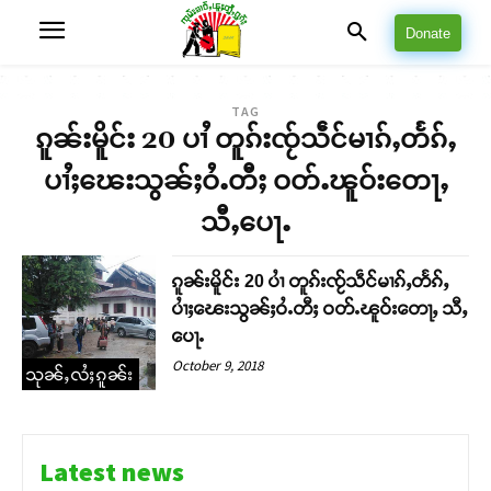
Donate
TAG
ၵူၼ်းမိူင်း 20 ပၢႆ တူၵ်းၸႂ်သဵင်မၢၵ်ႇတႅၵ်ႇ
ပၢႆႈၽေးသွၼ်ႈဝႆႉတီႈ ဝတ်ႉၽူဝ်းတေႃႇ
သီႇပေႃႉ
ၵူၼ်းမိူင်း 20 ပၢႆ တူၵ်းၸႂ်သဵင်မၢၵ်ႇတႅၵ်ႇ
ပၢႆႈၽေးသွၼ်ႈဝႆႉတီႈ ဝတ်ႉၽူဝ်းတေႃႇ သီႇ
ပေႃႉ
October 9, 2018
သုၼ်ႇလႆႈၵူၼ်း
Latest news