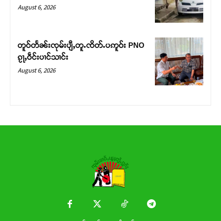
Donate Now
August 6, 2026
တူဝ်တႅၼ်းၸုမ်းပျီႇတူႉၸိတ်ႉပဢူဝ်း PNO
ၵႂႃႇဝဵင်းပၢင်သၢင်း
August 6, 2026