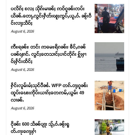
ပလိၵ်ႈ လႄႈ သိုၵ်းမၢၼ်ႈ ဢဝ်ၵူၼ်းၸပ်း
ယိၼ်ႉတေႃႇလွင်းႁဵတ်းၽူႈၸွပ်ႇယူႇဝႆႉ ၼႂ်းဝဵ
င်းလႃႈသဵဝ်ႈ
August 6, 2026
ဢီႊရၼ်ႊ တင်း ဢမေႊရိၵၼ်ႊ ၶဵင်ႇၵၼ်
ပၼ်ၾၢင်ႉ လွင်ႈတေသၢင်ႈပၢင်တိုၵ်း ႁႂ်ႈႁၢ
ဝ်ႈႁႅင်းထႅင်ႈ
August 6, 2026
ႁႅင်းလူမ်းမႆႈသုင်ပီၼႆႉ WFP တၵ်ႉဝႃႈၵူၼ်း
Support SHAN
ထူပ်းၽေးဢိုပ်းယၢၵ်ႈတေဢမ်ႇယွမ်း 49
လၢၼ်ႉ
တႃႇႁႂ်ႈသဵင်ၵၢင်ၸႂ်ၵူၼ်းမိူင်း ၵူႈတီႈၵူႈလႅၼ်ပေႃးတေၸွ
August 6, 2026
တ်ႇ တူဝ်ႈလုမ်ႈၾႃႉၼၼ်ႉ ၶဝ်ႈႁူမ်ႈၵမ်ႉထႅမ် ၸုမ်းၶၢ
ဝ်ႇၽူႈတွႆႇႁွၵ်ႈ လႆႈယူႇၶႃႈဢေႃႈ။
ငိုၼ်း 600 သႅၼ်ပျႃး သႂ်ႇဝႆႉၼႂ်းရူ
တ်ႉၵႃးၵေႃႈႁၢႆ