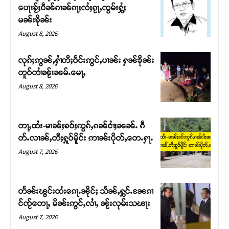
ပေႃးၶႂ်ႈပဵၼ်ၵၢၼ်ၵႃႈလႆႈၵႂႃႇၸွမ်းႁွႆႈ
မၼ်းၶိုၼ်း
August 8, 2026
လုၵ်ႈဢွၼ်ႇႁၢႆတီႈဝဵင်းဢွင်ႇပၢၼ်း ႁၼ်ၶိုၼ်း
တူဝ်တၢႆၼႂ်းၼမ်ႉမေႃႇ
August 8, 2026
တႃႇထႆး-မၢၼ်ႈၶဝ်ႈဢွၵ်ႇၵၼ်ငၢႆႈၼၼ်ႉ ၵဵ
တ်ႉလၢၼ်ႇတီႈႁူဝ်မိူင်း ဢၢၼ်းပိုတ်ႇတေႉႁႃႉ
Support SHAN
August 7, 2026
တႃႇႁႂ်ႈသဵင်ၵၢင်ၸႂ်ၵူၼ်းမိူင်း ၵူႈတီႈၵူႈလႅၼ်ပေႃးတေၸွ
တ်ႇ တူဝ်ႈလုမ်ႈၾႃႉၼၼ်ႉ ၶဝ်ႈႁူမ်ႈၵမ်ႉထႅမ် ၸုမ်းၶၢ
တႅၼ်းၽွင်းထႆးၵေႃႉၼိုင်ႈ သႅၼ်ႇႁွင်ႉၼႄၵၢ
ဝ်ႇၽူႈတွႆႇႁွၵ်ႈ လႆႈယူႇၶႃႈဢေႃႈ။
င်ၸႂ်တေႃႇ မိၼ်းဢွင်ႇလၢႆႇ ၼႂ်းလုမ်းသၽႃး
August 7, 2026
Donate Now