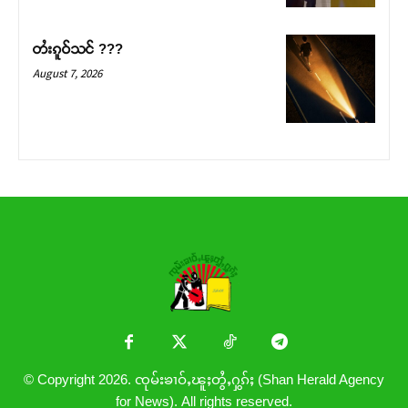
တႆးၵူဝ်သင် ???
August 7, 2026
© Copyright 2026. ၸုမ်းၶၢဝ်ႇၽူႈတွႆႇႁွၵ်ႈ (Shan Herald Agency
for News). All rights reserved.