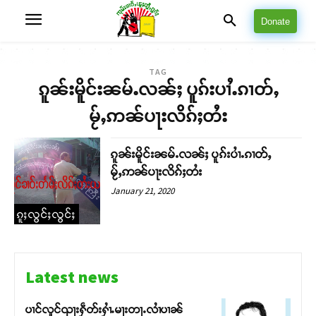
Donate
TAG
ၵူၼ်းမိူင်းၼမ်ႉလၼ်ႈ ပူၵ်းပၢႆႉၵၢတ်ႇ
မႂ်ႇဢၼ်ပႃးလိၵ်ႈတႆး
ၵူၼ်းမိူင်းၼမ်ႉလၼ်ႈ ပူၵ်းပၢႆႉၵၢတ်ႇ
မႂ်ႇဢၼ်ပႃးလိၵ်ႈတႆး
January 21, 2020
ၵူႈလွင်ႈလွင်ႈ
Latest news
ပၢင်လူင်ၺႃးႁဵတ်းႁၢႆႉမႃးတႃႉလၢႆပၢၼ် ​​