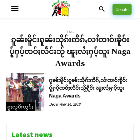
Donate
TAG
ၵူၼ်းမိူင်းၵူၼ်းသိုၵ်းဢိၵ်ႇလၢႆၸၢဝ်းၶိူဝ်း
ပႂ့်ႁပ့်ၸဝ်ႈလႅင်းသႂ် ၽူႈလႆႈႁပ့်သူး Naga
Awards
ၵူၼ်းမိူင်းၵူၼ်းသိုၵ်းဢိၵ်ႇလၢႆၸၢဝ်းၶိူဝ်း
ပႂ့်ႁပ့်ၸဝ်ႈလႅင်းသႂ်ႁိူင်း ၽူႈလႆႈႁပ့်သူး
Naga Awards
December 14, 2018
ၵူႈလွင်ႈလွင်ႈ
Latest news