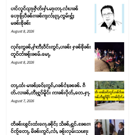
ပၢင်လူင်ၺႃးႁဵတ်းႁၢႆႉမႃးတႃႉလၢႆပၢၼ် ​​
ပေႃးၶႂ်ႈပဵၼ်ၵၢၼ်ၵႃႈလႆႈၵႂႃႇၸွမ်းႁွႆႈ
မၼ်းၶိုၼ်း
August 8, 2026
လုၵ်ႈဢွၼ်ႇႁၢႆတီႈဝဵင်းဢွင်ႇပၢၼ်း ႁၼ်ၶိုၼ်း
တူဝ်တၢႆၼႂ်းၼမ်ႉမေႃႇ
August 8, 2026
တႃႇထႆး-မၢၼ်ႈၶဝ်ႈဢွၵ်ႇၵၼ်ငၢႆႈၼၼ်ႉ ၵဵ
Support SHAN
တ်ႉလၢၼ်ႇတီႈႁူဝ်မိူင်း ဢၢၼ်းပိုတ်ႇတေႉႁႃႉ
August 7, 2026
တႃႇႁႂ်ႈသဵင်ၵၢင်ၸႂ်ၵူၼ်းမိူင်း ၵူႈတီႈၵူႈလႅၼ်ပေႃးတေၸွ
တ်ႇ တူဝ်ႈလုမ်ႈၾႃႉၼၼ်ႉ ၶဝ်ႈႁူမ်ႈၵမ်ႉထႅမ် ၸုမ်းၶၢ
ဝ်ႇၽူႈတွႆႇႁွၵ်ႈ လႆႈယူႇၶႃႈဢေႃႈ။
တႅၼ်းၽွင်းထႆးၵေႃႉၼိုင်ႈ သႅၼ်ႇႁွင်ႉၼႄၵၢ
င်ၸႂ်တေႃႇ မိၼ်းဢွင်ႇလၢႆႇ ၼႂ်းလုမ်းသၽႃး