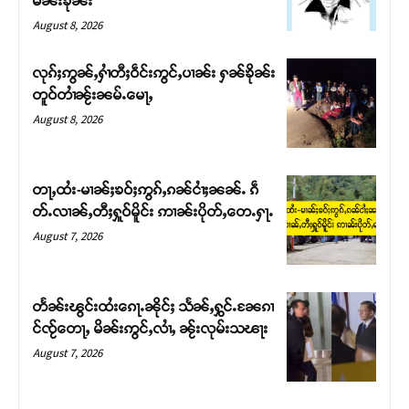
မၼ်းၶိုၼ်း
August 8, 2026
လုၵ်ႈဢွၼ်ႇႁၢႆတီႈဝဵင်းဢွင်ႇပၢၼ်း ႁၼ်ၶိုၼ်း
တူဝ်တၢႆၼႂ်းၼမ်ႉမေႃႇ
August 8, 2026
တႃႇထႆး-မၢၼ်ႈၶဝ်ႈဢွၵ်ႇၵၼ်ငၢႆႈၼၼ်ႉ ၵဵ
တ်ႉလၢၼ်ႇတီႈႁူဝ်မိူင်း ဢၢၼ်းပိုတ်ႇတေႉႁႃႉ
August 7, 2026
Support SHAN
တႃႇႁႂ်ႈသဵင်ၵၢင်ၸႂ်ၵူၼ်းမိူင်း ၵူႈတီႈၵူႈလႅၼ်ပေႃးတေၸွ
တႅၼ်းၽွင်းထႆးၵေႃႉၼိုင်ႈ သႅၼ်ႇႁွင်ႉၼႄၵၢ
တ်ႇ တူဝ်ႈလုမ်ႈၾႃႉၼၼ်ႉ ၶဝ်ႈႁူမ်ႈၵမ်ႉထႅမ် ၸုမ်းၶၢ
င်ၸႂ်တေႃႇ မိၼ်းဢွင်ႇလၢႆႇ ၼႂ်းလုမ်းသၽႃး
ဝ်ႇၽူႈတွႆႇႁွၵ်ႈ လႆႈယူႇၶႃႈဢေႃႈ။
August 7, 2026
Donate Now