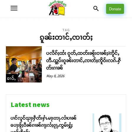
Donate
TAG
ၵူၼ်းတၢင်ႇၸၢတ်ႈ
ပလိၵ်ႈထႆး ၵူတ်ႇထတ်းၼႂ်းဝၢၼ်ႈ/ဢိူင်ႇ
တီႉၺွပ်းၵူၼ်းတၢင်ႇၸၢတ်ႈၸိူဝ်းလၵ်ႉႁဵ
တ်းၵၢၼ်
May 8, 2026
ၶၢဝ်ႇ
Latest news
ပၢင်လူင်ၺႃးႁဵတ်းႁၢႆႉမႃးတႃႉလၢႆပၢၼ် ​​
ပေႃးၶႂ်ႈပဵၼ်ၵၢၼ်ၵႃႈလႆႈၵႂႃႇၸွမ်းႁွႆႈ