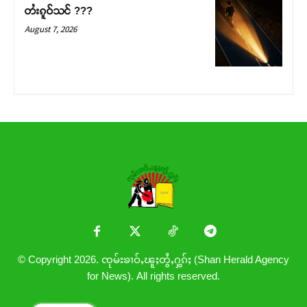
တႆးၵူဝ်သင် ???
August 7, 2026
© Copyright 2026. ၸုမ်းၶၢဝ်ႇၽူႈတွႆႇႁွၵ်ႈ (Shan Herald Agency
for News). All rights reserved.