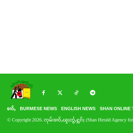
ၶၢဝ်ႇ
BURMESE NEWS
ENGLISH NEWS
SHAN ONLINE 
© Copyright 2026. ၸုမ်းၶၢဝ်ႇၽူႈတွႆႇႁွၵ်ႈ (Shan Herald Agency for 