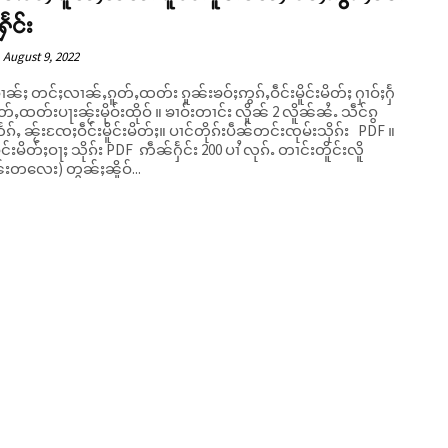
ႁႅင်း
August 9, 2022
မၢၼ်ႈ တင်ႈလၢၼ်ႇၵူတ်ႇထတ်း ၵူၼ်းၶဝ်ႈဢွၵ်ႇဝဵင်းမိူင်းမိတ်ႈ ႁၢဝ်ႈႁႅ
်းပႃးၼႂ်းမိုဝ်းထိုဝ် ။ ၶၢဝ်းတၢင်း လိူၼ် 2 လိူၼ်ၼႆႉ သဵင်ၵွ
တႅၵ်ႇ ၼႂ်းၸႄႈဝဵင်းမိူင်းမိတ်ႈ။ ပၢင်တိုၵ်းပဵၼ်တင်းၸုမ်းသိုၵ်း PDF ။
ိူင်းမိတ်ႈဝႃႈ သိုၵ်း PDF ဢဵၼ်ႁႅင်း 200 ပၢႆ လုၵ်ႉ တၢင်းတိူင်းလိူ
်းတလေး) တွၼ်ႈၼိူဝ်...