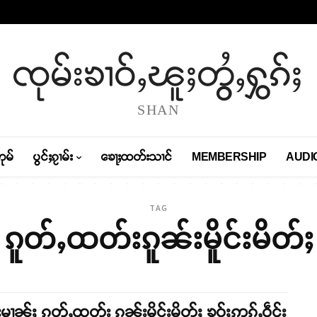
ၸုမ်းၶၢဝ်ႇၽူႈတွႆႇႁွၵ်ႈ
SHAN
တုမ်
ပွင်ႈၵႂၢမ်း
ၶေႃႈထတ်းသၢင်
MEMBERSHIP
AUDI
TAG
ၵူတ်ႇထတ်းၵူၼ်းမိူင်းမိတ်ႈ
်းမၢၼ်ႈ ၵူတ်ႇထတ်း ၵူၼ်းမိူင်းမိတ်ႈ ၶဝ်ႈဢွၵ်ႇဝဵင်း