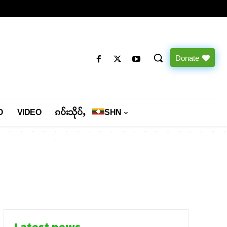
Donate
O
VIDEO
ၵပ်းသိုပ်ႇ
SHN
Latest news