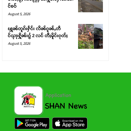
င်ၶဝ်
August 5, 2026
ၾူၼ်တူၵ်းႁႅင်း လိၼ်ၵူၼ်ႇတဵ
င်ၺႃးႁိူၼ်းၵွႆ 2 လင် တီႈမိူင်းၵုတ်ႈ
August 5, 2026