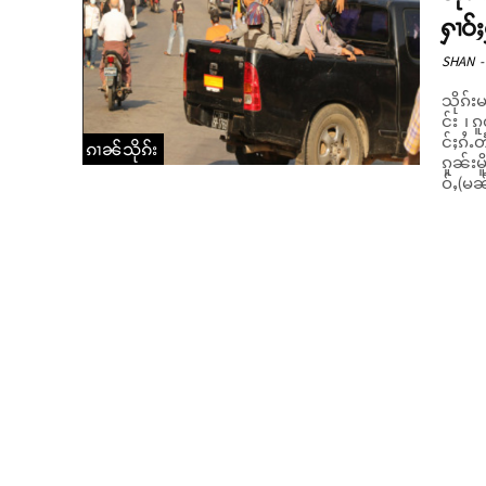
ႁၢဝ်ႈ
SHAN
-
သိုၵ်း
င်း ၊ ၵူတ်ႇထတ
င်ႈၵႆႉ
ၵၢၼ်သိုၵ်း
ၵူၼ်းမ
ဝ်ႇ(မၼ