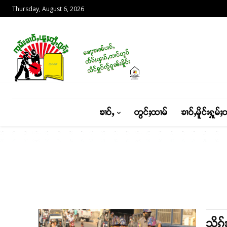
Thursday, August 6, 2026
ၶၢဝ်ႇ
တွင်ႈထၢမ်
ၶၢဝ်ႇမိူင်းႁူမ်ႈ
သိုၵ