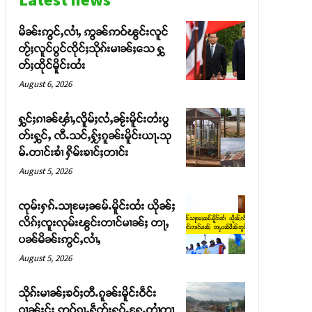
မိၼ်းဢွင်ႇလၢႆႇ ဢွၼ်ဢဝ်ၽွင်းလူင်
တႂ်ႈလူင်ပွင်ၸိုင်ႈသိုၵ်းမၢၼ်ႈသေ ႁွ
တ်ႈထိုင်မိူင်းထႆး
August 6, 2026
ႁွင်ႈၵၢၼ်ၾၢႆႇလိူမ်ႈလႆႇၼႂ်းမိူင်းတႆးပွ
တ်းႁွင်ႇ ၸီႉသင်ႇႁႂ်ႈၵူၼ်းမိူင်းယႃႉသု
မ်ႉတၢင်းၶၢႆ ႁိမ်းၶၢင်ႈတၢင်း
August 5, 2026
ၸုမ်းႁၵ်ႉသႃမႄႈၼမ်ႉမိူင်းထႆး ယိုၼ်ႈ
လိၵ်ႈၸူးလုမ်းၽွင်းတၢင်မၢၼ်ႈ တႃႇ
ပၼ်မိၼ်းဢွင်ႇလၢႆႇ
August 5, 2026
သိုၵ်းမၢၼ်ႈၶဝ်ႈတီႉၵူၼ်းမိူင်းဝဵင်း
ဝၢၼ်ႈငႂ်ႈ ဢဝ်ၵႂႃႇႁဵတ်းႁူဝ်ႉႁႄႉတၢႆတၢ