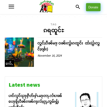
Donate
TAG
ၵရထူင်ႊ
လွင်ႈပဵၼ်မႃး ဝၼ်းလွႆးၵထူင်း ထႆး(ပွႆးလွ
င်ႈၾႆး)
November 16, 2024
ၶၢဝ်ႇ
Latest news
ပၢင်လူင်ၺႃးႁဵတ်းႁၢႆႉမႃးတႃႉလၢႆပၢၼ် ​​
ပေႃးၶႂ်ႈပဵၼ်ၵၢၼ်ၵႃႈလႆႈၵႂႃႇၸွမ်းႁွႆႈ