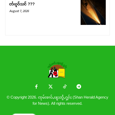
တႆးၵူဝ်သင် ???
August 7, 2026
© Copyright 2026. ၸုမ်းၶၢဝ်ႇၽူႈတွႆႇႁွၵ်ႈ (Shan Herald Agency
for News). All rights reserved.