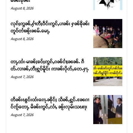
မၼ်းၶိုၼ်း
August 8, 2026
လုၵ်ႈဢွၼ်ႇႁၢႆတီႈဝဵင်းဢွင်ႇပၢၼ်း ႁၼ်ၶိုၼ်း
တူဝ်တၢႆၼႂ်းၼမ်ႉမေႃႇ
August 8, 2026
တႃႇထႆး-မၢၼ်ႈၶဝ်ႈဢွၵ်ႇၵၼ်ငၢႆႈၼၼ်ႉ ၵဵ
တ်ႉလၢၼ်ႇတီႈႁူဝ်မိူင်း ဢၢၼ်းပိုတ်ႇတေႉႁႃႉ
August 7, 2026
Support SHAN
တႃႇႁႂ်ႈသဵင်ၵၢင်ၸႂ်ၵူၼ်းမိူင်း ၵူႈတီႈၵူႈလႅၼ်ပေႃးတေၸွ
တႅၼ်းၽွင်းထႆးၵေႃႉၼိုင်ႈ သႅၼ်ႇႁွင်ႉၼႄၵၢ
တ်ႇ တူဝ်ႈလုမ်ႈၾႃႉၼၼ်ႉ ၶဝ်ႈႁူမ်ႈၵမ်ႉထႅမ် ၸုမ်းၶၢ
င်ၸႂ်တေႃႇ မိၼ်းဢွင်ႇလၢႆႇ ၼႂ်းလုမ်းသၽႃး
ဝ်ႇၽူႈတွႆႇႁွၵ်ႈ လႆႈယူႇၶႃႈဢေႃႈ။
August 7, 2026
Donate Now