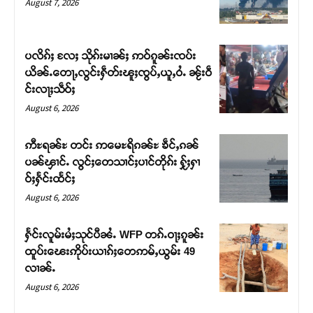
August 7, 2026
ပလိၵ်ႈ လႄႈ သိုၵ်းမၢၼ်ႈ ဢဝ်ၵူၼ်းၸပ်း
ယိၼ်ႉတေႃႇလွင်းႁဵတ်းၽူႈၸွပ်ႇယူႇဝႆႉ ၼႂ်းဝဵ
င်းလႃႈသဵဝ်ႈ
August 6, 2026
ဢီႊရၼ်ႊ တင်း ဢမေႊရိၵၼ်ႊ ၶဵင်ႇၵၼ်
ပၼ်ၾၢင်ႉ လွင်ႈတေသၢင်ႈပၢင်တိုၵ်း ႁႂ်ႈႁၢ
ဝ်ႈႁႅင်းထႅင်ႈ
Support SHAN
August 6, 2026
တႃႇႁႂ်ႈသဵင်ၵၢင်ၸႂ်ၵူၼ်းမိူင်း ၵူႈတီႈၵူႈလႅၼ်ပေႃးတေၸွ
ႁႅင်းလူမ်းမႆႈသုင်ပီၼႆႉ WFP တၵ်ႉဝႃႈၵူၼ်း
တ်ႇ တူဝ်ႈလုမ်ႈၾႃႉၼၼ်ႉ ၶဝ်ႈႁူမ်ႈၵမ်ႉထႅမ် ၸုမ်းၶၢ
ထူပ်းၽေးဢိုပ်းယၢၵ်ႈတေဢမ်ႇယွမ်း 49
ဝ်ႇၽူႈတွႆႇႁွၵ်ႈ လႆႈယူႇၶႃႈဢေႃႈ။
လၢၼ်ႉ
August 6, 2026
Donate Now