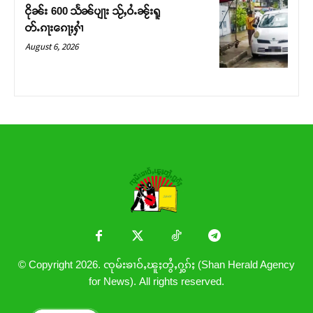
ငိုၼ်း 600 သႅၼ်ပျႃး သႂ်ႇဝႆႉၼႂ်းရူ
တ်ႉၵႃးၵေႃႈႁၢႆ
August 6, 2026
© Copyright 2026. ၸုမ်းၶၢဝ်ႇၽူႈတွႆႇႁွၵ်ႈ (Shan Herald Agency
for News). All rights reserved.