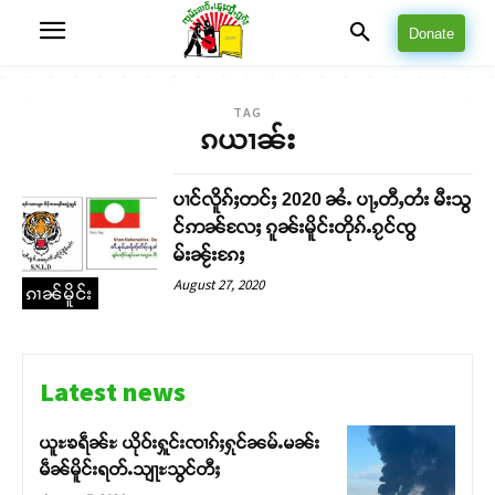
Donate
TAG
ၵယၢၼ်း
ပၢင်လိူၵ်ႈတင်ႈ 2020 ၼႆႉ ပႃႇတီႇတႆး မီးသွ
င်ဢၼ်လႄႈ ၵူၼ်းမိူင်းတိုၵ်ႉၵႂင်ၸွ
မ်းၼႂ်းၵႄႈ
August 27, 2020
ၵၢၼ်မိူင်း
Latest news
ယူႊၶရဵၼ်ႊ ယိုဝ်းႁူင်းၸၢၵ်ႈႁုင်ၼမ်ႉမၼ်း
မဵၼ်မိူင်းရတ်ႉသျႃႊသွင်တီႈ