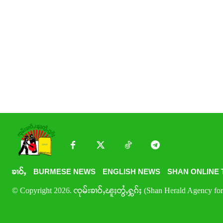
ၶၢဝ်ႇ
BURMESE NEWS
ENGLISH NEWS
SHAN ONLINE 
© Copyright 2026. ၸုမ်းၶၢဝ်ႇၽူႈတွႆႇႁွၵ်ႈ (Shan Herald Agency for 