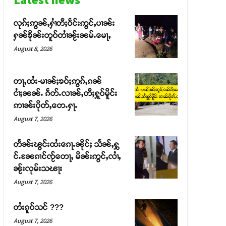
လုၵ်ႈဢွၼ်ႇႁၢႆတီႈဝဵင်းဢွင်ႇပၢၼ်း
ႁၼ်ၶိုၼ်းတူဝ်တၢႆၼႂ်းၼမ်ႉမေႃႇ
August 8, 2026
တႃႇထႆး-မၢၼ်ႈၶဝ်ႈဢွၵ်ႇၵၼ်
ငၢႆႈၼၼ်ႉ ၵဵတ်ႉလၢၼ်ႇတီႈႁူဝ်မိူင်း
ဢၢၼ်းပိုတ်ႇတေႉႁႃႉ
August 7, 2026
တႅၼ်းၽွင်းထႆးၵေႃႉၼိုင်ႈ သႅၼ်ႇႁွ
င်ႉၼႄၵၢင်ၸႂ်တေႃႇ မိၼ်းဢွင်ႇလၢႆႇ
ၼႂ်းလုမ်းသၽႃး
August 7, 2026
တႆးၵူဝ်သင် ???
August 7, 2026