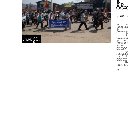
ဝဵင်
SHAN
-
မိူဝ်ႈ
င်းလႃႈ
င်ႈဢဝ်
ၵၢၼ်မိူင်း
င်းမွၵ်
ဝ်ႈၵေႃ
ၶႄႇၼိ
တႆးလူ
တေၶဝ်
ၵ...