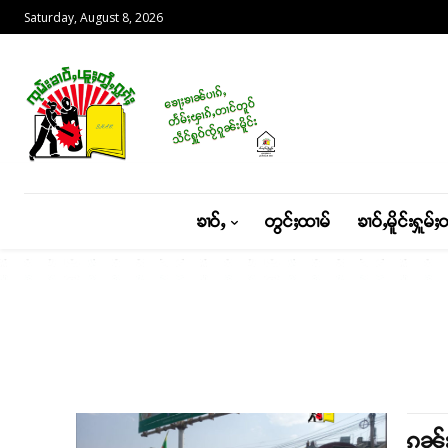
Saturday, August 8, 2026
ၶၢဝ်ႇ
တွင်ႈထၢမ်
ၶၢဝ်ႇမိူင်းႁူမ်ႈ
ၵူၼ်