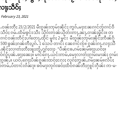
းလႃႈသဵဝ်ႈ
February 23, 2021
ၼႆႉဝၼ်းတီႈ 23/2/2021 မီးၵူၼ်းၸုမ်းၼိုင်ႈ ဢွၵ်ႇမႃးၼႄၵၢင်ၸႂ်ၵၢင်ဝဵ
သဵဝ်ႈ ၵမ်ႉထႅမ်ၶွင်ႊသီႊ သိုၵ်းဢၼ်ယိုတ်းဢႃႇၼႃႇဝၢၼ်ႈမိူင်း။ တ
ၵၢင်ဝၼ်းတဵင်ႈပၢႆတေႃႇထိုင် မွၵ်ႈ 2 မူင်း မီးၵူၼ်းၸုမ်းၼိုင်ႈဢဵၼ်ႁႅ
ႈ 500 ၶွၼ်ႈၵၼ်တီႈပွၵ်ႉ 1 သေပႆ တၢင်း ၼႄၵၢင်ၸႂ်။ ၵူၼ်းၵႃႉလႃႈသဵ
ႉၼိုင်ႈလၢတ်ႈတီႈၽူႈတွႆႇႁွၵ်ႈဝႃႈ- “ပဵၼ်ၶႄႇၵမ်ႈၼမ်ၶႃႈယဝ်ႈ။
ူဝ်လွႆပုၼ်ႉၶႃႈၼေႈ။ မၢင်ၵေႃႉယင်းဢမ်ႇမေႃလၢတ်ႈၵႂၢမ်းမၢၼ်ႈ ၵႂၢမ်း
းၵွၼ်ႇ။ ယဝ်ႉၵေႃႈပဵၼ်ၵူၼ်းထဝ်ႈလႄႈ လုၵ်ႈဢွၼ်ႇၵမ်ႈၼမ်။လႅပ်ႈ
ဢမ်ႇပႆတၢင်းၵႆၼႃ။ ၶဝ်မႃးၸုၵ်းၶဝ်ႈထႅဝ်ၵၼ်တီႈႁူင်းႁဵၼ်း ဢ-မ-