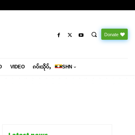
Donate
O
VIDEO
ၵပ်းသိုပ်ႇ
SHN
Latest news