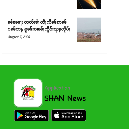
ၼၢႆးၼႃႈ တတ်းၶၢႆ တီႈလိၼ်ဢၼ်
ပၼ်တႃႇ ၵူၼ်းဝၢၼ်ႈၸိူဝ်းၺႃးလိုပ်ႈ
August 7, 2026