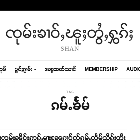
ၸုမ်းၶၢဝ်ႇၽူႈတွႆႇႁွၵ်ႈ
SHAN
တုမ်
ပွင်ႈၵႂၢမ်း
ၶေႃႈထတ်းသၢင်
MEMBERSHIP
AUDI
TAG
ၵမ်ႉၶႅမ်
းၸုမ်းၼိုင်ႈဢွၵ်ႇမႃးၼႄၵၢင်ၸႂ်ၵမ်ႉထႅမ်သိုၵ်းတီႈ