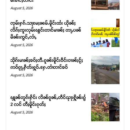
မ်းၶၢင်ႈတၢင်း
August 5, 2026
ၸုမ်းႁၵ်ႉသႃမႄႈၼမ်ႉမိူင်းထႆး ယိုၼ်ႈ
လိၵ်ႈၸူးလုမ်းၽွင်းတၢင်မၢၼ်ႈ တႃႇပၼ်
မိၼ်းဢွင်ႇလၢႆႇ
August 5, 2026
သိုၵ်းမၢၼ်ႈၶဝ်ႈတီႉၵူၼ်းမိူင်းဝဵင်းဝၢၼ်ႈငႂ်ႈ
ဢဝ်ၵႂႃႇႁဵတ်းႁူဝ်ႉႁႄႉတၢႆတၢင်ၶဝ်
August 5, 2026
Support SHAN
တႃႇႁႂ်ႈသဵင်ၵၢင်ၸႂ်ၵူၼ်းမိူင်း ၵူႈတီႈၵူႈလႅၼ်ပေႃးတေၸွ
ၾူၼ်တူၵ်းႁႅင်း လိၼ်ၵူၼ်ႇတဵင်ၺႃးႁိူၼ်းၵွႆ
တ်ႇ တူဝ်ႈလုမ်ႈၾႃႉၼၼ်ႉ ၶဝ်ႈႁူမ်ႈၵမ်ႉထႅမ် ၸုမ်းၶၢ
2 လင် တီႈမိူင်းၵုတ်ႈ
ဝ်ႇၽူႈတွႆႇႁွၵ်ႈ လႆႈယူႇၶႃႈဢေႃႈ။
August 5, 2026
Donate Now