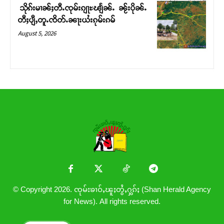
သိုၵ်းမၢၼ်ႈတီႉၸုမ်းၵျႃႊၽျႅၼ်ႉ ၼႂ်းပိုၼ်ႉ
တီႈပျီႇတူႉၸိတ်ႉၼႃးယႆးၵုမ်းၵမ်
August 5, 2026
© Copyright 2026. ၸုမ်းၶၢဝ်ႇၽူႈတွႆႇႁွၵ်ႈ (Shan Herald Agency
for News). All rights reserved.