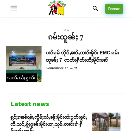
Donate
TAG
ၵမ်းထူၼ်ႈ 7
ပၢင်ၵုမ် သိုဝ်ႇၶၢဝ်ႇၸၢဝ်းၶိူဝ်း EMC ၵမ်း
ထူၼ်ႈ 7 ၸတ်းႁဵတ်းတီႈမိူင်းၶၢင်
September 17, 2019
သုၼ်ႇလႆႈၵူၼ်း
Latest news
ႁွင်ႈၵၢၼ်ၾၢႆႇလိူမ်ႈလႆႇၼႂ်းမိူင်းတႆးပွတ်းႁွင်ႇ
ၸီႉသင်ႇႁႂ်ႈၵူၼ်းမိူင်းယႃႉသုမ်ႉတၢင်းၶၢႆ ႁိ