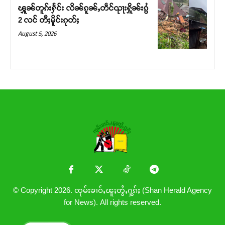
ၾူၼ်တူၵ်းႁႅင်း လိၼ်ၵူၼ်ႇတဵင်ၺႃးႁိူၼ်းၵွႆ
2 လင် တီႈမိူင်းၵုတ်ႈ
August 5, 2026
© Copyright 2026. ၸုမ်းၶၢဝ်ႇၽူႈတွႆႇႁွၵ်ႈ (Shan Herald Agency
for News). All rights reserved.