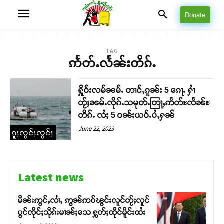
Donate
TAG
ဢႅတ်ႉလႅၼ်းတိၵ်ႉ
ႁိူဝ်းလမ်ၼမ်ႉ တၢင်ႇၵူၼ်း 5 ၵေႃႉ ႁၢႆ
တႂ်ႈၼမ်ႉလိုၵ်ႉသမုတ်ႉတြႃႇဢႅတ်ႊလႅၼ်ႊ
တိၵ်ႉ လႆႈ 5 ဝၼ်းယဝ်ႉပႆႇႁၼ်
June 22, 2023
ၵူႈလွင်ႈလွင်ႈ
Latest news
မိၼ်းဢွင်ႇလၢႆႇ ဢွၼ်ဢဝ်ၽွင်းလူင်တႂ်ႈလူင်
ပွင်ၸိုင်ႈသိုၵ်းမၢၼ်ႈသေ ႁွတ်ႈထိုင်မိူင်းထႆး