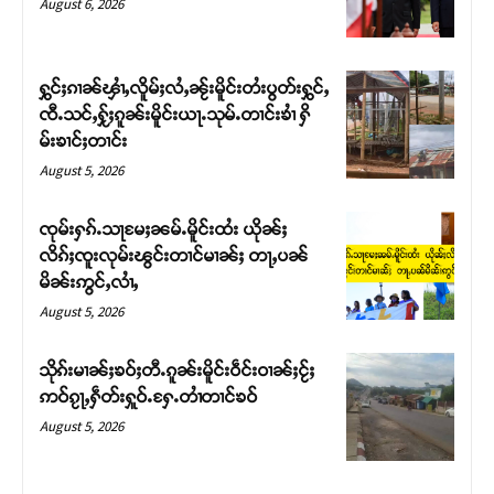
August 6, 2026
ႁွင်ႈၵၢၼ်ၾၢႆႇလိူမ်ႈလႆႇၼႂ်းမိူင်းတႆးပွတ်းႁွင်ႇ
ၸီႉသင်ႇႁႂ်ႈၵူၼ်းမိူင်းယႃႉသုမ်ႉတၢင်းၶၢႆ ႁိ
မ်းၶၢင်ႈတၢင်း
August 5, 2026
ၸုမ်းႁၵ်ႉသႃမႄႈၼမ်ႉမိူင်းထႆး ယိုၼ်ႈ
လိၵ်ႈၸူးလုမ်းၽွင်းတၢင်မၢၼ်ႈ တႃႇပၼ်
မိၼ်းဢွင်ႇလၢႆႇ
Support SHAN
August 5, 2026
တႃႇႁႂ်ႈသဵင်ၵၢင်ၸႂ်ၵူၼ်းမိူင်း ၵူႈတီႈၵူႈလႅၼ်ပေႃးတေၸွ
သိုၵ်းမၢၼ်ႈၶဝ်ႈတီႉၵူၼ်းမိူင်းဝဵင်းဝၢၼ်ႈငႂ်ႈ
တ်ႇ တူဝ်ႈလုမ်ႈၾႃႉၼၼ်ႉ ၶဝ်ႈႁူမ်ႈၵမ်ႉထႅမ် ၸုမ်းၶၢ
ဢဝ်ၵႂႃႇႁဵတ်းႁူဝ်ႉႁႄႉတၢႆတၢင်ၶဝ်
ဝ်ႇၽူႈတွႆႇႁွၵ်ႈ လႆႈယူႇၶႃႈဢေႃႈ။
August 5, 2026
Donate Now