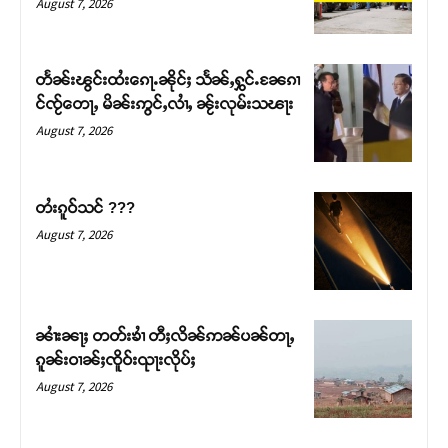
August 7, 2026
တႅၼ်းၽွင်းထႆးၵေႃႉၼိုင်ႈ သႅၼ်ႇႁွင်ႉၼႄၵၢ
င်ၸႂ်တေႃႇ မိၼ်းဢွင်ႇလၢႆႇ ၼႂ်းလုမ်းသၽႃး
August 7, 2026
တႆးၵူဝ်သင် ???
August 7, 2026
Support SHAN
တႃႇႁႂ်ႈသဵင်ၵၢင်ၸႂ်ၵူၼ်းမိူင်း ၵူႈတီႈၵူႈလႅၼ်ပေႃးတေၸွ
ၼၢႆးၼႃႈ တတ်းၶၢႆ တီႈလိၼ်ဢၼ်ပၼ်တႃႇ
တ်ႇ တူဝ်ႈလုမ်ႈၾႃႉၼၼ်ႉ ၶဝ်ႈႁူမ်ႈၵမ်ႉထႅမ် ၸုမ်းၶၢ
ၵူၼ်းဝၢၼ်ႈၸိူဝ်းၺႃးလိုပ်ႈ
ဝ်ႇၽူႈတွႆႇႁွၵ်ႈ လႆႈယူႇၶႃႈဢေႃႈ။
August 7, 2026
Donate Now