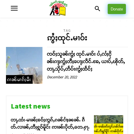
Donate
TAG
ဢွႆႈထုင်ႉမၢဝ်း
ၸဝ်ႈသူၼ်ဢွႆႈ ထုင်ႉမၢဝ်း ပႆႇလႆႈငို
ၼ်းၵႃႈဢွႆႈတီႈပေႃႈလဵင်ႉၶႄႇ ယၢပ်ႇၽိုတ်ႇ
တႃႇသိုပ်ႇတႅပ်းဢွႆႈထႅင်ႈ
December 20, 2022
ၵၢၼ်မၢၵ်ႈမီး
Latest news
တႃႇထႆး-မၢၼ်ႈၶဝ်ႈဢွၵ်ႇၵၼ်ငၢႆႈၼၼ်ႉ ၵဵ
တ်ႉလၢၼ်ႇတီႈႁူဝ်မိူင်း ဢၢၼ်းပိုတ်ႇတေႉႁႃႉ