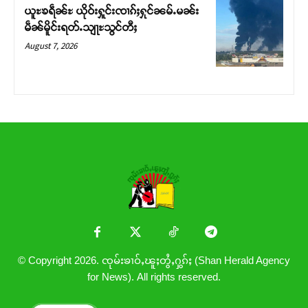
ယူႊၶရဵၼ်ႊ ယိုဝ်းႁူင်းၸၢၵ်ႈႁုင်ၼမ်ႉမၼ်း
မဵၼ်မိူင်းရတ်ႉသျႃႊသွင်တီႈ
August 7, 2026
© Copyright 2026. ၸုမ်းၶၢဝ်ႇၽူႈတွႆႇႁွၵ်ႈ (Shan Herald Agency
for News). All rights reserved.