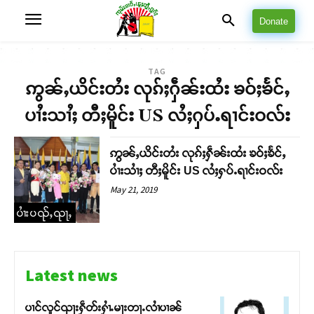
Donate
TAG
ဢွၼ်ႇယိင်းတႆး လုၵ်ႈႁဵၼ်းထႆး ၶဝ်ႈၶႅင်ႇ
ပၢႆးသၢႆႈ တီႈမိူင်း US လႆႈႁပ်ႉရၢင်းဝလ်း
ဢွၼ်ႇယိင်းတႆး လုၵ်ႈႁဵၼ်းထႆး ၶဝ်ႈၶႅင်ႇ
ပၢႆးသၢႆႈ တီႈမိူင်း US လႆႈႁပ်ႉရၢင်းဝလ်း
May 21, 2019
ပၢႆးပၺ်ႇၺႃႇ
Latest news
ပၢင်လူင်ၺႃးႁဵတ်းႁၢႆႉမႃးတႃႉလၢႆပၢၼ် ​​