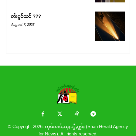
တႆးၵူဝ်သင် ???
August 7, 2026
© Copyright 2026. ၸုမ်းၶၢဝ်ႇၽူႈတွႆႇႁွၵ်ႈ (Shan Herald Agency
for News). All rights reserved.