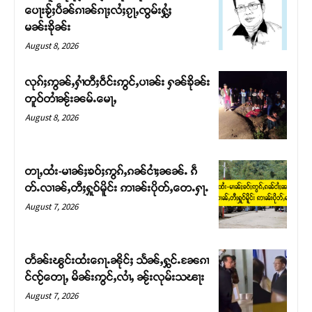
ပေႃးၶႂ်ႈပဵၼ်ၵၢၼ်ၵႃႈလႆႈၵႂႃႇၸွမ်းႁွႆႈ
မၼ်းၶိုၼ်း
August 8, 2026
လုၵ်ႈဢွၼ်ႇႁၢႆတီႈဝဵင်းဢွင်ႇပၢၼ်း ႁၼ်ၶိုၼ်း
တူဝ်တၢႆၼႂ်းၼမ်ႉမေႃႇ
August 8, 2026
တႃႇထႆး-မၢၼ်ႈၶဝ်ႈဢွၵ်ႇၵၼ်ငၢႆႈၼၼ်ႉ ၵဵ
တ်ႉလၢၼ်ႇတီႈႁူဝ်မိူင်း ဢၢၼ်းပိုတ်ႇတေႉႁႃႉ
Support SHAN
August 7, 2026
တႃႇႁႂ်ႈသဵင်ၵၢင်ၸႂ်ၵူၼ်းမိူင်း ၵူႈတီႈၵူႈလႅၼ်ပေႃးတေၸွ
တ်ႇ တူဝ်ႈလုမ်ႈၾႃႉၼၼ်ႉ ၶဝ်ႈႁူမ်ႈၵမ်ႉထႅမ် ၸုမ်းၶၢ
တႅၼ်းၽွင်းထႆးၵေႃႉၼိုင်ႈ သႅၼ်ႇႁွင်ႉၼႄၵၢ
ဝ်ႇၽူႈတွႆႇႁွၵ်ႈ လႆႈယူႇၶႃႈဢေႃႈ။
င်ၸႂ်တေႃႇ မိၼ်းဢွင်ႇလၢႆႇ ၼႂ်းလုမ်းသၽႃး
August 7, 2026
Donate Now