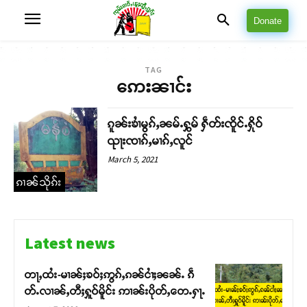
Donate
TAG
ဢေးၼၢင်း
ၵူၼ်းၶၢႆမွၵ်ႇၼမ်ႉႁွမ် ႁဵတ်းၸိူင်ႉႁိုဝ်
ၺႃးၸၢၵ်ႇမၢၵ်ႇလူင်
March 5, 2021
ၵၢၼ်သိုၵ်း
Latest news
တႃႇထႆး-မၢၼ်ႈၶဝ်ႈဢွၵ်ႇၵၼ်ငၢႆႈၼၼ်ႉ ၵဵ
တ်ႉလၢၼ်ႇတီႈႁူဝ်မိူင်း ဢၢၼ်းပိုတ်ႇတေႉႁႃႉ