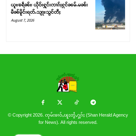
ယူႊၶရဵၼ်ႊ ယိုဝ်းႁူင်းၸၢၵ်ႈႁုင်ၼမ်ႉမၼ်း
မဵၼ်မိူင်းရတ်ႉသျႃႊသွင်တီႈ
August 7, 2026
© Copyright 2026. ၸုမ်းၶၢဝ်ႇၽူႈတွႆႇႁွၵ်ႈ (Shan Herald Agency
for News). All rights reserved.