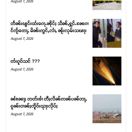
August 7, 2026
တႅၼ်းၽွင်းထႆးၵေႃႉၼိုင်ႈ သႅၼ်ႇႁွင်ႉၼႄၵၢ
င်ၸႂ်တေႃႇ မိၼ်းဢွင်ႇလၢႆႇ ၼႂ်းလုမ်းသၽႃး
August 7, 2026
တႆးၵူဝ်သင် ???
August 7, 2026
Support SHAN
တႃႇႁႂ်ႈသဵင်ၵၢင်ၸႂ်ၵူၼ်းမိူင်း ၵူႈတီႈၵူႈလႅၼ်ပေႃးတေၸွ
ၼၢႆးၼႃႈ တတ်းၶၢႆ တီႈလိၼ်ဢၼ်ပၼ်တႃႇ
တ်ႇ တူဝ်ႈလုမ်ႈၾႃႉၼၼ်ႉ ၶဝ်ႈႁူမ်ႈၵမ်ႉထႅမ် ၸုမ်းၶၢ
ၵူၼ်းဝၢၼ်ႈၸိူဝ်းၺႃးလိုပ်ႈ
ဝ်ႇၽူႈတွႆႇႁွၵ်ႈ လႆႈယူႇၶႃႈဢေႃႈ။
August 7, 2026
Donate Now