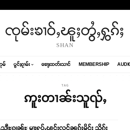
ၸုမ်းၶၢဝ်ႇၽူႈတွႆႇႁွၵ်ႈ
SHAN
တုမ်
ပွင်ႈၵႂၢမ်း
ၶေႃႈထတ်းသၢင်
MEMBERSHIP
AUDI
TAG
ဢူးတၢၼ်းသူၺ်ႇ
သျီႊၵျွၼ်ႊ မႃးႁူပ်ႉၽွင်းလူင်ၼွၵ်ႈမိူင်း သိုၵ်း