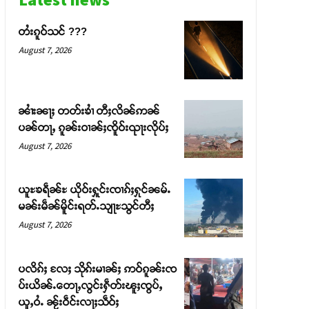
တႆးၵူဝ်သင် ???
August 7, 2026
ၼၢႆးၼႃႈ တတ်းၶၢႆ တီႈလိၼ်ဢၼ်
ပၼ်တႃႇ ၵူၼ်းဝၢၼ်ႈၸိူဝ်းၺႃးလိုပ်ႈ
August 7, 2026
ယူႊၶရဵၼ်ႊ ယိုဝ်းႁူင်းၸၢၵ်ႈႁုင်ၼမ်ႉ
မၼ်းမဵၼ်မိူင်းရတ်ႉသျႃႊသွင်တီႈ
August 7, 2026
ပလိၵ်ႈ လႄႈ သိုၵ်းမၢၼ်ႈ ဢဝ်ၵူၼ်းၸ
ပ်းယိၼ်ႉတေႃႇလွင်းႁဵတ်းၽူႈၸွပ်ႇ
ယူႇဝႆႉ ၼႂ်းဝဵင်းလႃႈသဵဝ်ႈ