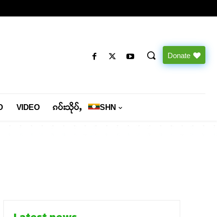
Donate
O
VIDEO
ၵပ်းသိုပ်ႇ
SHN
Latest news