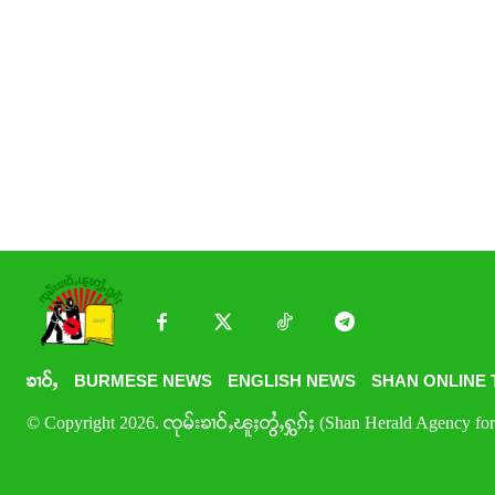
ၶၢဝ်ႇ
BURMESE NEWS
ENGLISH NEWS
SHAN ONLINE 
© Copyright 2026. ၸုမ်းၶၢဝ်ႇၽူႈတွႆႇႁွၵ်ႈ (Shan Herald Agency for 