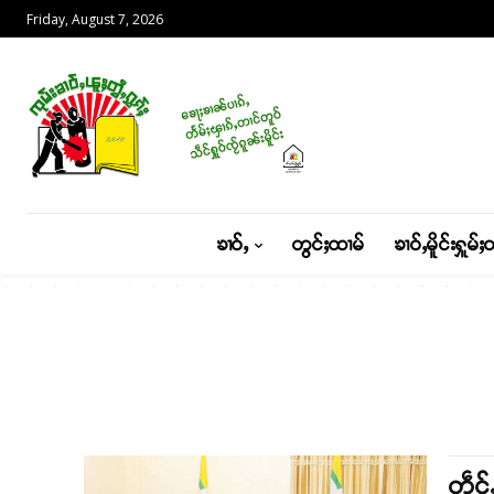
Friday, August 7, 2026
ၶၢဝ်ႇ
တွင်ႈထၢမ်
ၶၢဝ်ႇမိူင်းႁူမ်ႈ
တဵင်ႉ