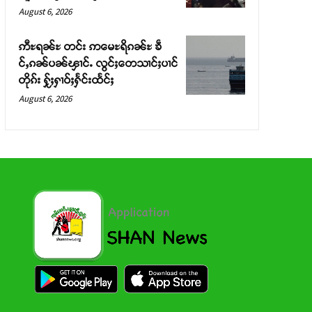
August 6, 2026
ဢီႊရၼ်ႊ တင်း ဢမေႊရိၵၼ်ႊ ၶဵ
င်ႇၵၼ်ပၼ်ၾၢင်ႉ လွင်ႈတေသၢင်ႈပၢင်
တိုၵ်း ႁႂ်ႈႁၢဝ်ႈႁႅင်းထႅင်ႈ
August 6, 2026