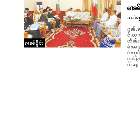
မၢၼ်
ၼၢင်းၽ
ၵွၼ်ႇ
ဝ်ႉၸၢ
တႅၼ်းၶ
ၵၢၼ်မိူင်း
မ်းၼႃႈ
ပ်းဢုပ
ပုၼ်ႈၽွၼ်း
တ်ႉၶျ်