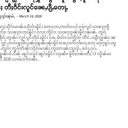
ႈ တီႈဝဵင်းလူင်ၼေႇပျီႇတေႃႇ
ူၺ်းၼုမ်ႇ
-
March 14, 2026
ၼႃႈသိုၵ်းမၢၼ်ႈယိုတ်းမိူင်း တေတႄႇၸတ်းပၢင်ၵုမ်လူင်သၽႃးၸိူ
တ်ႈ၊ သၽႃးၸႄႈမိူင်း လႄႈ တိူင်း၊ သၽႃးၵူၼ်းမိူင်းၼၼ်ႉ တူဝ်
ိုၵ်ႉတွၼ်း လူင်ပွင်ၸိုင်ႈမိူင်း ၶႄႇ မိတ်ႊသတိူဝ်ႊ တဵင်ႉသျီႊၵျွၼ်ႊ ၼ
 ႁွင်ႉဢဝ်ၽူႈမီးပုၼ်ႈၽွၼ်းၼႂ်းမိူင်းၶႄႇလၢႆလၢႆၵေႃႉသေ မႃးႁူပ်ႉထူ
်ႇဢူဝ်း တူဝ်တႅၼ်းသိုၵ်းမၢၼ်ႈ ဢူးတၢၼ်းသူၺ်ႇ ၵေႃႉႁပ်ႉ
ဝႆႉပဵၼ် ၽွင်းလူင်ၼွၵ်ႈမိူင်း ဝႃႈၼႆ။ မိူဝ်ႈဝၼ်းတီႈ 13 လိူၼ်မၢ
 ပီ 2026 ယၢမ်းဝၢႆးဝၼ်း...