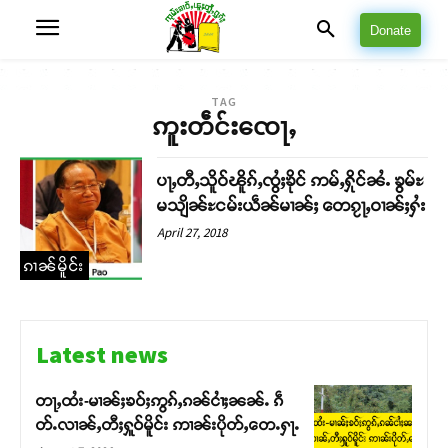
Donate
TAG
ဢူးတဵင်းၸေႃႇ
ပႃႇတီႇသိူဝ်ၽိူၵ်ႇၸွႆႈၶိုင် ဢမ်ႇႁိုင်ၼႆႉ ၶွမ်ႊ
မသျိၼ်ႊငမ်းယဵၼ်မၢၼ်ႈ တေၵႂႃႇဝၢၼ်ႈႁႆး
April 27, 2018
ၵၢၼ်မိူင်း
Latest news
တႃႇထႆး-မၢၼ်ႈၶဝ်ႈဢွၵ်ႇၵၼ်ငၢႆႈၼၼ်ႉ ၵဵ
တ်ႉလၢၼ်ႇတီႈႁူဝ်မိူင်း ဢၢၼ်းပိုတ်ႇတေႉႁႃႉ