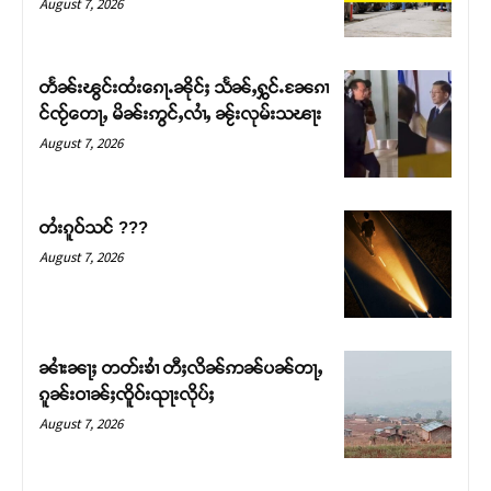
August 7, 2026
တႅၼ်းၽွင်းထႆးၵေႃႉၼိုင်ႈ သႅၼ်ႇႁွင်ႉၼႄၵၢ
င်ၸႂ်တေႃႇ မိၼ်းဢွင်ႇလၢႆႇ ၼႂ်းလုမ်းသၽႃး
August 7, 2026
တႆးၵူဝ်သင် ???
August 7, 2026
Support SHAN
တႃႇႁႂ်ႈသဵင်ၵၢင်ၸႂ်ၵူၼ်းမိူင်း ၵူႈတီႈၵူႈလႅၼ်ပေႃးတေၸွ
ၼၢႆးၼႃႈ တတ်းၶၢႆ တီႈလိၼ်ဢၼ်ပၼ်တႃႇ
တ်ႇ တူဝ်ႈလုမ်ႈၾႃႉၼၼ်ႉ ၶဝ်ႈႁူမ်ႈၵမ်ႉထႅမ် ၸုမ်းၶၢ
ၵူၼ်းဝၢၼ်ႈၸိူဝ်းၺႃးလိုပ်ႈ
ဝ်ႇၽူႈတွႆႇႁွၵ်ႈ လႆႈယူႇၶႃႈဢေႃႈ။
August 7, 2026
Donate Now