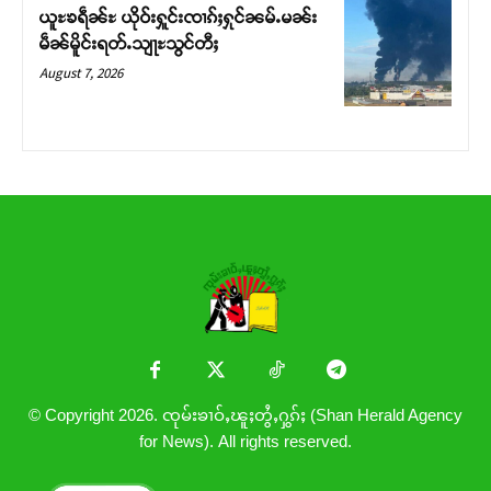
ယူႊၶရဵၼ်ႊ ယိုဝ်းႁူင်းၸၢၵ်ႈႁုင်ၼမ်ႉမၼ်း
မဵၼ်မိူင်းရတ်ႉသျႃႊသွင်တီႈ
August 7, 2026
© Copyright 2026. ၸုမ်းၶၢဝ်ႇၽူႈတွႆႇႁွၵ်ႈ (Shan Herald Agency
for News). All rights reserved.