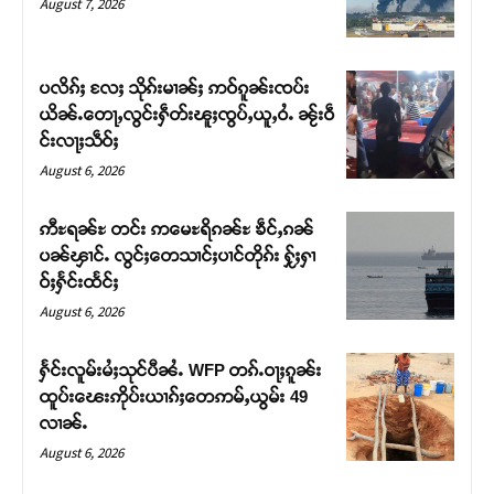
August 7, 2026
ပလိၵ်ႈ လႄႈ သိုၵ်းမၢၼ်ႈ ဢဝ်ၵူၼ်းၸပ်း
ယိၼ်ႉတေႃႇလွင်းႁဵတ်းၽူႈၸွပ်ႇယူႇဝႆႉ ၼႂ်းဝဵ
င်းလႃႈသဵဝ်ႈ
August 6, 2026
ဢီႊရၼ်ႊ တင်း ဢမေႊရိၵၼ်ႊ ၶဵင်ႇၵၼ်
ပၼ်ၾၢင်ႉ လွင်ႈတေသၢင်ႈပၢင်တိုၵ်း ႁႂ်ႈႁၢ
ဝ်ႈႁႅင်းထႅင်ႈ
Support SHAN
August 6, 2026
တႃႇႁႂ်ႈသဵင်ၵၢင်ၸႂ်ၵူၼ်းမိူင်း ၵူႈတီႈၵူႈလႅၼ်ပေႃးတေၸွ
ႁႅင်းလူမ်းမႆႈသုင်ပီၼႆႉ WFP တၵ်ႉဝႃႈၵူၼ်း
တ်ႇ တူဝ်ႈလုမ်ႈၾႃႉၼၼ်ႉ ၶဝ်ႈႁူမ်ႈၵမ်ႉထႅမ် ၸုမ်းၶၢ
ထူပ်းၽေးဢိုပ်းယၢၵ်ႈတေဢမ်ႇယွမ်း 49
ဝ်ႇၽူႈတွႆႇႁွၵ်ႈ လႆႈယူႇၶႃႈဢေႃႈ။
လၢၼ်ႉ
August 6, 2026
Donate Now