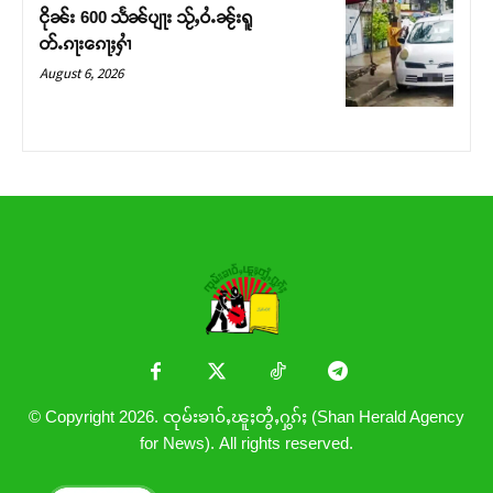
ငိုၼ်း 600 သႅၼ်ပျႃး သႂ်ႇဝႆႉၼႂ်းရူ
တ်ႉၵႃးၵေႃႈႁၢႆ
August 6, 2026
© Copyright 2026. ၸုမ်းၶၢဝ်ႇၽူႈတွႆႇႁွၵ်ႈ (Shan Herald Agency
for News). All rights reserved.