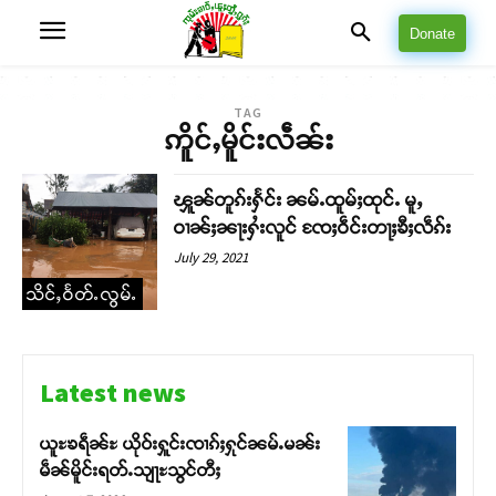
Donate
TAG
ဢိူင်ႇမိူင်းလဵၼ်း
ၾူၼ်တူၵ်းႁႅင်း ၼမ်ႉထူမ်ႈထုင်ႉ မူႇ
ဝၢၼ်ႈၼႃးႁႆးလူင် ၸႄႈဝဵင်းတႃႈၶီႈလဵၵ်း
July 29, 2021
သိင်ႇဝႅတ်ႉလွမ်ႉ
Latest news
ယူႊၶရဵၼ်ႊ ယိုဝ်းႁူင်းၸၢၵ်ႈႁုင်ၼမ်ႉမၼ်း
မဵၼ်မိူင်းရတ်ႉသျႃႊသွင်တီႈ