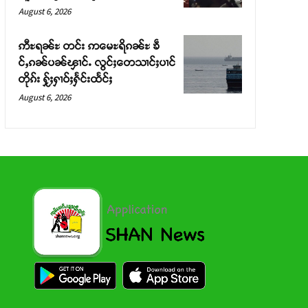
August 6, 2026
ဢီႊရၼ်ႊ တင်း ဢမေႊရိၵၼ်ႊ ၶဵ
င်ႇၵၼ်ပၼ်ၾၢင်ႉ လွင်ႈတေသၢင်ႈပၢင်
တိုၵ်း ႁႂ်ႈႁၢဝ်ႈႁႅင်းထႅင်ႈ
August 6, 2026