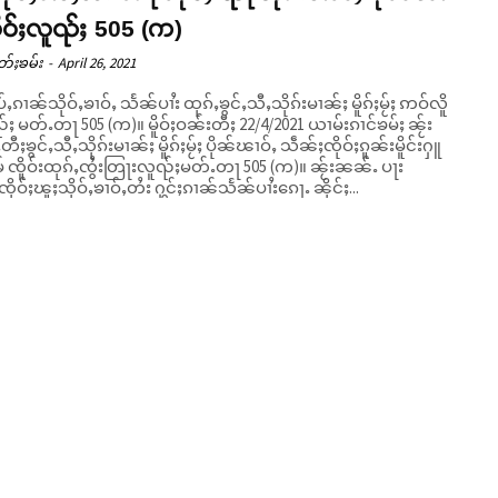
ိုဝ်ႈလူၺ်ႈ 505 (က)
တ်ႈၶမ်း
-
April 26, 2021
်ႇၵၢၼ်သိုဝ်ႇၶၢဝ်ႇ သႅၼ်ပၢႆး ထုၵ်ႇၶွင်ႇသီႇသိုၵ်းမၢၼ်ႈ မိူၵ်ႈမႂ်ႈ ဢဝ်လိူ
 505 (က)။ မိူဝ်ႈဝၼ်းတီႈ 22/4/2021 ယၢမ်းၵၢင်ၶမ်ႈ ၼႂ်း
တီႈၶွင်ႇသီႇသိုၵ်းမၢၼ်ႈ မိူၵ်ႈမႂ်ႈ ပိုၼ်ၽၢဝ်ႇ သဵၼ်ႈၸိုဝ်ႈၵူၼ်းမိူင်းႁူ
မ် ၸိူဝ်းထုၵ်ႇၸွႆးတြႃးလူၺ်ႈမတ်ႉတႃ 505 (က)။ ၼႂ်းၼၼ်ႉ ပႃး
ိုဝ်ႈၽူႈသိုဝ်ႇၶၢဝ်ႇတႆး ႁွင်ႈၵၢၼ်သႅၼ်ပၢႆးၵေႃႉ ၼိုင်ႈ...