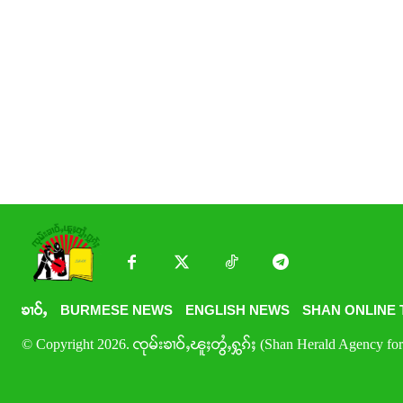
ၶၢဝ်ႇ
BURMESE NEWS
ENGLISH NEWS
SHAN ONLINE 
© Copyright 2026. ၸုမ်းၶၢဝ်ႇၽူႈတွႆႇႁွၵ်ႈ (Shan Herald Agency for 