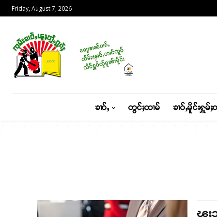
Friday, August 7, 2026
ၶၢဝ်ႇ
တွင်ႈထၢမ်
ၶၢဝ်ႇမိူင်းႁူမ်ႈ
ၽူႈသ