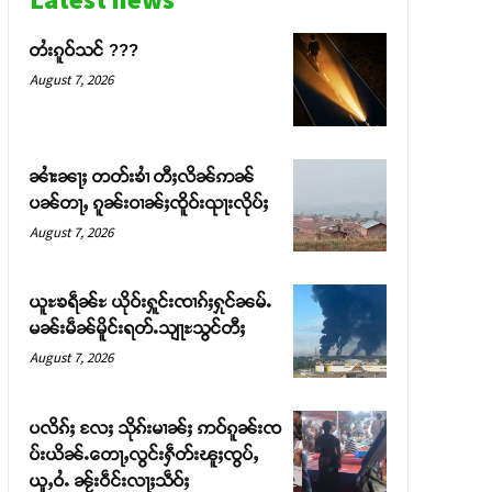
တႆးၵူဝ်သင် ???
August 7, 2026
ၼၢႆးၼႃႈ တတ်းၶၢႆ တီႈလိၼ်ဢၼ်
ပၼ်တႃႇ ၵူၼ်းဝၢၼ်ႈၸိူဝ်းၺႃးလိုပ်ႈ
August 7, 2026
ယူႊၶရဵၼ်ႊ ယိုဝ်းႁူင်းၸၢၵ်ႈႁုင်ၼမ်ႉ
မၼ်းမဵၼ်မိူင်းရတ်ႉသျႃႊသွင်တီႈ
August 7, 2026
ပလိၵ်ႈ လႄႈ သိုၵ်းမၢၼ်ႈ ဢဝ်ၵူၼ်းၸ
ပ်းယိၼ်ႉတေႃႇလွင်းႁဵတ်းၽူႈၸွပ်ႇ
ယူႇဝႆႉ ၼႂ်းဝဵင်းလႃႈသဵဝ်ႈ