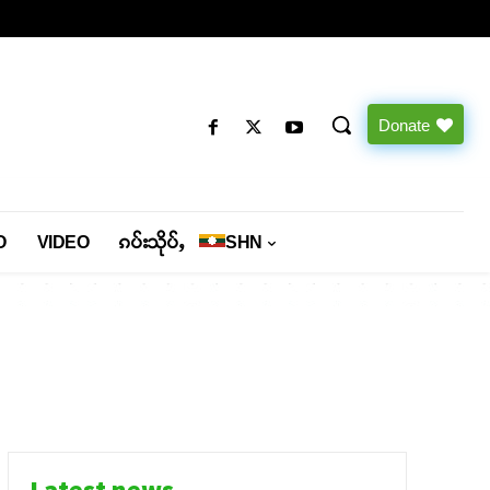
Donate
O
VIDEO
ၵပ်းသိုပ်ႇ
SHN
Latest news