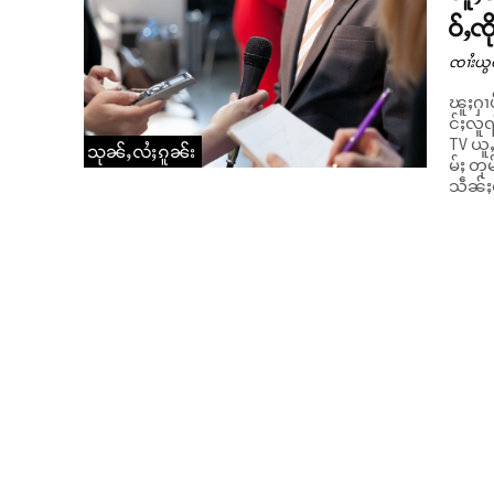
ဝ်ႇၸ
ၸၢႆးယွ
ၽူႈႁၢပ
င်ႈလူၺ်ႈ မတ်ႉတႃ
TV ယူႇ
သုၼ်ႇလႆႈၵူၼ်း
မ်ႈ တု
သဵၼ်ႈၸ