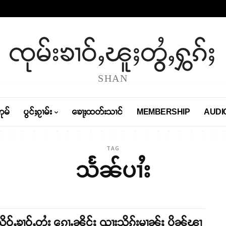
ၸုမ်းၶၢဝ်ႇၽူႈတွႆႇႁွၵ်ႈ
SHAN
တုမ်
ပွင်ႈၵႂၢမ်း
ၶေႃႈထတ်းသၢင်
MEMBERSHIP
AUDI
TAG
သႅၼ်ပၢႆး
ိုဝ်ႇၶၢဝ်ႇတႆး ၵေႃႉၼိုင်ႈ ၺႃးသိုၵ်းမၢၼ်ႈ ပိုၼ်ၽၢ