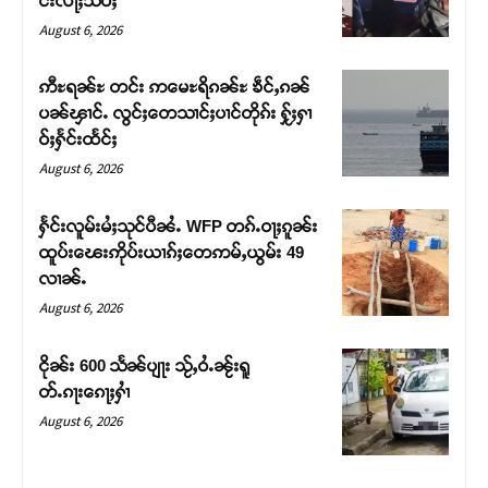
င်းလႃႈသဵဝ်ႈ
August 6, 2026
ဢီႊရၼ်ႊ တင်း ဢမေႊရိၵၼ်ႊ ၶဵင်ႇၵၼ်
ပၼ်ၾၢင်ႉ လွင်ႈတေသၢင်ႈပၢင်တိုၵ်း ႁႂ်ႈႁၢ
ဝ်ႈႁႅင်းထႅင်ႈ
August 6, 2026
ႁႅင်းလူမ်းမႆႈသုင်ပီၼႆႉ WFP တၵ်ႉဝႃႈၵူၼ်း
ထူပ်းၽေးဢိုပ်းယၢၵ်ႈတေဢမ်ႇယွမ်း 49
လၢၼ်ႉ
Support SHAN
August 6, 2026
တႃႇႁႂ်ႈသဵင်ၵၢင်ၸႂ်ၵူၼ်းမိူင်း ၵူႈတီႈၵူႈလႅၼ်ပေႃးတေၸွ
ငိုၼ်း 600 သႅၼ်ပျႃး သႂ်ႇဝႆႉၼႂ်းရူ
တ်ႇ တူဝ်ႈလုမ်ႈၾႃႉၼၼ်ႉ ၶဝ်ႈႁူမ်ႈၵမ်ႉထႅမ် ၸုမ်းၶၢ
တ်ႉၵႃးၵေႃႈႁၢႆ
ဝ်ႇၽူႈတွႆႇႁွၵ်ႈ လႆႈယူႇၶႃႈဢေႃႈ။
August 6, 2026
Donate Now