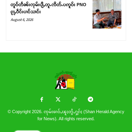
တူဝ်တႅၼ်းၸုမ်းပျီႇတူႉၸိတ်ႉပဢူဝ်း PNO
ၵႂႃႇဝဵင်းပၢင်သၢင်း
August 6, 2026
© Copyright 2026. ၸုမ်းၶၢဝ်ႇၽူႈတွႆႇႁွၵ်ႈ (Shan Herald Agency
for News). All rights reserved.