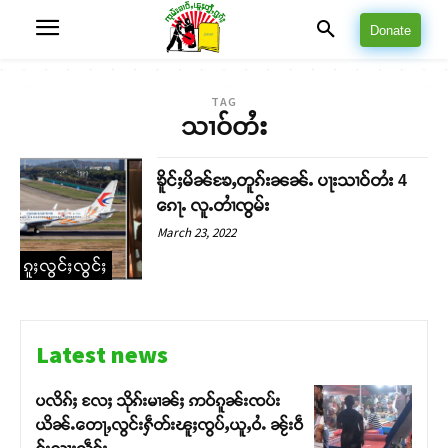
Donate
TAG
သၢဝ်တႆး
ၶိူင်ႈမိၼ်ၶႄႇတူၵ်းၼၼ်ႉ ပႃးသၢဝ်တႆး 4
ၵေႃႉ လူႉတၢႆၸွမ်း
March 23, 2022
ၵူႈလွင်ႈလွင်ႈ
Latest news
ပလိၵ်ႈ လႄႈ သိုၵ်းမၢၼ်ႈ ဢဝ်ၵူၼ်းၸပ်း
ယိၼ်ႉတေႃႇလွင်းႁဵတ်းၽူႈၸွပ်ႇယူႇဝႆႉ ၼႂ်းဝဵ