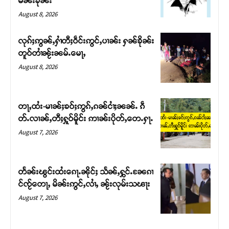
မၼ်းၶိုၼ်း
August 8, 2026
လုၵ်ႈဢွၼ်ႇႁၢႆတီႈဝဵင်းဢွင်ႇပၢၼ်း ႁၼ်ၶိုၼ်း
တူဝ်တၢႆၼႂ်းၼမ်ႉမေႃႇ
August 8, 2026
တႃႇထႆး-မၢၼ်ႈၶဝ်ႈဢွၵ်ႇၵၼ်ငၢႆႈၼၼ်ႉ ၵဵ
တ်ႉလၢၼ်ႇတီႈႁူဝ်မိူင်း ဢၢၼ်းပိုတ်ႇတေႉႁႃႉ
August 7, 2026
Support SHAN
တႃႇႁႂ်ႈသဵင်ၵၢင်ၸႂ်ၵူၼ်းမိူင်း ၵူႈတီႈၵူႈလႅၼ်ပေႃးတေၸွ
တႅၼ်းၽွင်းထႆးၵေႃႉၼိုင်ႈ သႅၼ်ႇႁွင်ႉၼႄၵၢ
တ်ႇ တူဝ်ႈလုမ်ႈၾႃႉၼၼ်ႉ ၶဝ်ႈႁူမ်ႈၵမ်ႉထႅမ် ၸုမ်းၶၢ
င်ၸႂ်တေႃႇ မိၼ်းဢွင်ႇလၢႆႇ ၼႂ်းလုမ်းသၽႃး
ဝ်ႇၽူႈတွႆႇႁွၵ်ႈ လႆႈယူႇၶႃႈဢေႃႈ။
August 7, 2026
Donate Now