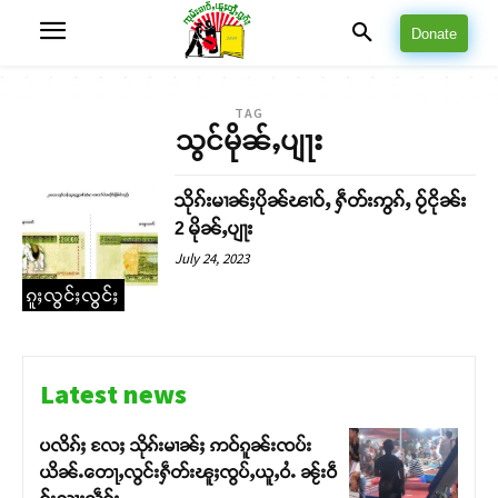
Donate
TAG
သွင်မိုၼ်ႇပျႃး
သိုၵ်းမၢၼ်ႈပိုၼ်ၽၢဝ်ႇ ႁဵတ်းဢွၵ်ႇ ဝႂ်ငိုၼ်း
2 မိုၼ်ႇပျႃး
July 24, 2023
ၵူႈလွင်ႈလွင်ႈ
Latest news
ပလိၵ်ႈ လႄႈ သိုၵ်းမၢၼ်ႈ ဢဝ်ၵူၼ်းၸပ်း
ယိၼ်ႉတေႃႇလွင်းႁဵတ်းၽူႈၸွပ်ႇယူႇဝႆႉ ၼႂ်းဝဵ