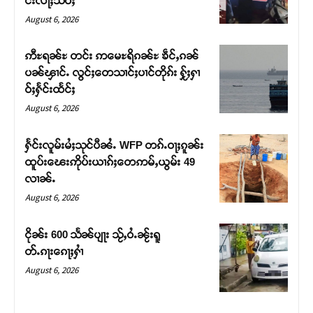
င်းလႃႈသဵဝ်ႈ
August 6, 2026
ဢီႊရၼ်ႊ တင်း ဢမေႊရိၵၼ်ႊ ၶဵင်ႇၵၼ်
ပၼ်ၾၢင်ႉ လွင်ႈတေသၢင်ႈပၢင်တိုၵ်း ႁႂ်ႈႁၢ
ဝ်ႈႁႅင်းထႅင်ႈ
August 6, 2026
ႁႅင်းလူမ်းမႆႈသုင်ပီၼႆႉ WFP တၵ်ႉဝႃႈၵူၼ်း
ထူပ်းၽေးဢိုပ်းယၢၵ်ႈတေဢမ်ႇယွမ်း 49
လၢၼ်ႉ
Support SHAN
August 6, 2026
တႃႇႁႂ်ႈသဵင်ၵၢင်ၸႂ်ၵူၼ်းမိူင်း ၵူႈတီႈၵူႈလႅၼ်ပေႃးတေၸွ
ငိုၼ်း 600 သႅၼ်ပျႃး သႂ်ႇဝႆႉၼႂ်းရူ
တ်ႇ တူဝ်ႈလုမ်ႈၾႃႉၼၼ်ႉ ၶဝ်ႈႁူမ်ႈၵမ်ႉထႅမ် ၸုမ်းၶၢ
တ်ႉၵႃးၵေႃႈႁၢႆ
ဝ်ႇၽူႈတွႆႇႁွၵ်ႈ လႆႈယူႇၶႃႈဢေႃႈ။
August 6, 2026
Donate Now