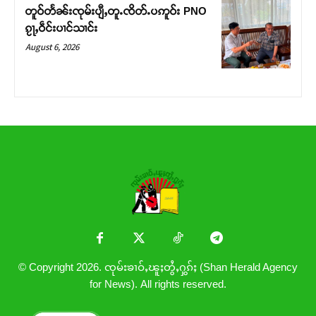
တူဝ်တႅၼ်းၸုမ်းပျီႇတူႉၸိတ်ႉပဢူဝ်း PNO
ၵႂႃႇဝဵင်းပၢင်သၢင်း
August 6, 2026
© Copyright 2026. ၸုမ်းၶၢဝ်ႇၽူႈတွႆႇႁွၵ်ႈ (Shan Herald Agency
for News). All rights reserved.