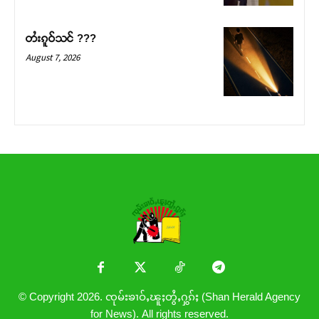
တႆးၵူဝ်သင် ???
August 7, 2026
© Copyright 2026. ၸုမ်းၶၢဝ်ႇၽူႈတွႆႇႁွၵ်ႈ (Shan Herald Agency
for News). All rights reserved.