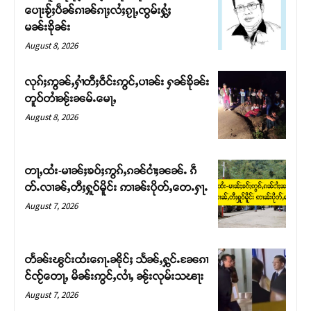
ပေႃးၶႂ်ႈပဵၼ်ၵၢၼ်ၵႃႈလႆႈၵႂႃႇၸွမ်းႁွႆႈ
မၼ်းၶိုၼ်း
August 8, 2026
လုၵ်ႈဢွၼ်ႇႁၢႆတီႈဝဵင်းဢွင်ႇပၢၼ်း ႁၼ်ၶိုၼ်း
တူဝ်တၢႆၼႂ်းၼမ်ႉမေႃႇ
August 8, 2026
တႃႇထႆး-မၢၼ်ႈၶဝ်ႈဢွၵ်ႇၵၼ်ငၢႆႈၼၼ်ႉ ၵဵ
တ်ႉလၢၼ်ႇတီႈႁူဝ်မိူင်း ဢၢၼ်းပိုတ်ႇတေႉႁႃႉ
Support SHAN
August 7, 2026
တႃႇႁႂ်ႈသဵင်ၵၢင်ၸႂ်ၵူၼ်းမိူင်း ၵူႈတီႈၵူႈလႅၼ်ပေႃးတေၸွ
တ်ႇ တူဝ်ႈလုမ်ႈၾႃႉၼၼ်ႉ ၶဝ်ႈႁူမ်ႈၵမ်ႉထႅမ် ၸုမ်းၶၢ
တႅၼ်းၽွင်းထႆးၵေႃႉၼိုင်ႈ သႅၼ်ႇႁွင်ႉၼႄၵၢ
ဝ်ႇၽူႈတွႆႇႁွၵ်ႈ လႆႈယူႇၶႃႈဢေႃႈ။
င်ၸႂ်တေႃႇ မိၼ်းဢွင်ႇလၢႆႇ ၼႂ်းလုမ်းသၽႃး
August 7, 2026
Donate Now