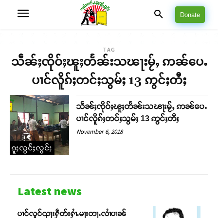
Donate
TAG
သဵၼ်ႈၸိုဝ်ႈၽူႈတႅၼ်းသၽႃးမႂ်ႇ ဢၼ်ပေႉ
ပၢင်လိူၵ်ႈတင်ႈသွမ်ႈ 13 ဢွင်ႈတီႈ
သဵၼ်ႈၸိုဝ်ႈၽူႈတႅၼ်းသၽႃးမႂ်ႇ ဢၼ်ပေႉ
ပၢင်လိူၵ်ႈတင်ႈသွမ်ႈ 13 ဢွင်ႈတီႈ
November 6, 2018
ၵူႈလွင်ႈလွင်ႈ
Latest news
ပၢင်လူင်ၺႃးႁဵတ်းႁၢႆႉမႃးတႃႉလၢႆပၢၼ် ​​