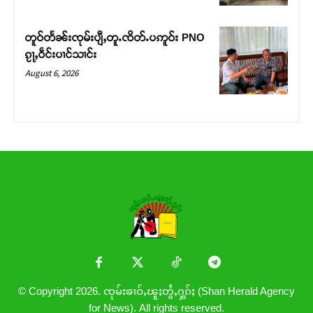
တူဝ်တႅၼ်းၸုမ်းပျီႇတူႉၸိတ်ႉပဢူဝ်း PNO
ၵႂႃႇဝဵင်းပၢင်သၢင်း
August 6, 2026
© Copyright 2026. ၸုမ်းၶၢဝ်ႇၽူႈတွႆႇႁွၵ်ႈ (Shan Herald Agency
for News). All rights reserved.