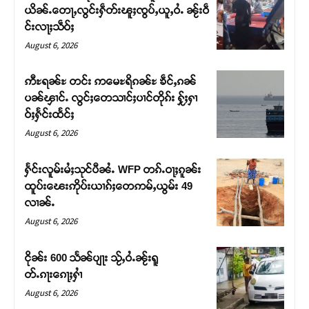
ယိၼ်ႉတေႃႇလွင်းႁဵတ်းၽူႈၸွပ်ႇယူႇဝႆႉ ၼႂ်းဝဵ
င်းလႃႈသဵဝ်ႈ
August 6, 2026
ဢီႊရၼ်ႊ တင်း ဢမေႊရိၵၼ်ႊ ၶဵင်ႇၵၼ်
ပၼ်ၾၢင်ႉ လွင်ႈတေသၢင်ႈပၢင်တိုၵ်း ႁႂ်ႈႁၢ
ဝ်ႈႁႅင်းထႅင်ႈ
August 6, 2026
ႁႅင်းလူမ်းမႆႈသုင်ပီၼႆႉ WFP တၵ်ႉဝႃႈၵူၼ်း
ထူပ်းၽေးဢိုပ်းယၢၵ်ႈတေဢမ်ႇယွမ်း 49
Support SHAN
လၢၼ်ႉ
August 6, 2026
တႃႇႁႂ်ႈသဵင်ၵၢင်ၸႂ်ၵူၼ်းမိူင်း ၵူႈတီႈၵူႈလႅၼ်ပေႃးတေၸွ
တ်ႇ တူဝ်ႈလုမ်ႈၾႃႉၼၼ်ႉ ၶဝ်ႈႁူမ်ႈၵမ်ႉထႅမ် ၸုမ်းၶၢ
ငိုၼ်း 600 သႅၼ်ပျႃး သႂ်ႇဝႆႉၼႂ်းရူ
ဝ်ႇၽူႈတွႆႇႁွၵ်ႈ လႆႈယူႇၶႃႈဢေႃႈ။
တ်ႉၵႃးၵေႃႈႁၢႆ
August 6, 2026
Donate Now