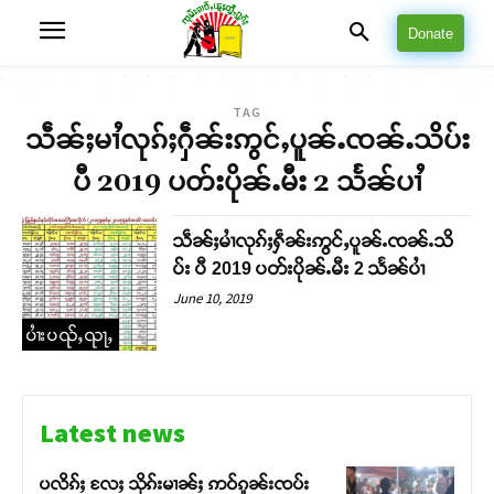
Donate
TAG
သဵၼ်ႈမၢႆလုၵ်ႈႁဵၼ်းဢွင်ႇပူၼ်ႉၸၼ်ႉသိပ်း
ပီ 2019 ပတ်းပိုၼ်ႉမီး 2 သႅၼ်ပၢႆ
သဵၼ်ႈမၢႆလုၵ်ႈႁဵၼ်းဢွင်ႇပူၼ်ႉၸၼ်ႉသိ
ပ်း ပီ 2019 ပတ်းပိုၼ်ႉမီး 2 သႅၼ်ပၢႆ
June 10, 2019
ပၢႆးပၺ်ႇၺႃႇ
Latest news
ပလိၵ်ႈ လႄႈ သိုၵ်းမၢၼ်ႈ ဢဝ်ၵူၼ်းၸပ်း