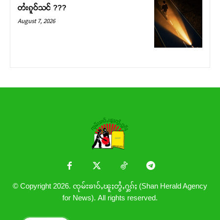
တႆးၵူဝ်သင် ???
August 7, 2026
© Copyright 2026. ၸုမ်းၶၢဝ်ႇၽူႈတွႆႇႁွၵ်ႈ (Shan Herald Agency
for News). All rights reserved.