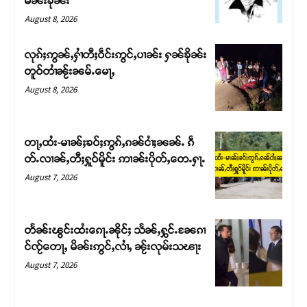
မၼ်းၶိုၼ်း
August 8, 2026
လုၵ်ႈဢွၼ်ႇႁၢႆတီႈဝဵင်းဢွင်ႇပၢၼ်း ႁၼ်ၶိုၼ်း
တူဝ်တၢႆၼႂ်းၼမ်ႉမေႃႇ
August 8, 2026
တႃႇထႆး-မၢၼ်ႈၶဝ်ႈဢွၵ်ႇၵၼ်ငၢႆႈၼၼ်ႉ ၵဵ
တ်ႉလၢၼ်ႇတီႈႁူဝ်မိူင်း ဢၢၼ်းပိုတ်ႇတေႉႁႃႉ
August 7, 2026
Support SHAN
တႃႇႁႂ်ႈသဵင်ၵၢင်ၸႂ်ၵူၼ်းမိူင်း ၵူႈတီႈၵူႈလႅၼ်ပေႃးတေၸွ
တႅၼ်းၽွင်းထႆးၵေႃႉၼိုင်ႈ သႅၼ်ႇႁွင်ႉၼႄၵၢ
တ်ႇ တူဝ်ႈလုမ်ႈၾႃႉၼၼ်ႉ ၶဝ်ႈႁူမ်ႈၵမ်ႉထႅမ် ၸုမ်းၶၢ
င်ၸႂ်တေႃႇ မိၼ်းဢွင်ႇလၢႆႇ ၼႂ်းလုမ်းသၽႃး
ဝ်ႇၽူႈတွႆႇႁွၵ်ႈ လႆႈယူႇၶႃႈဢေႃႈ။
August 7, 2026
Donate Now