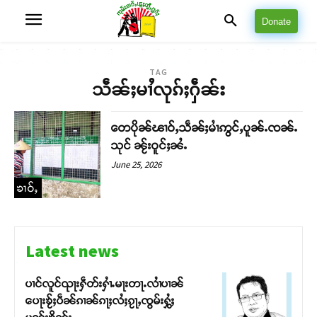
Donate
TAG
သဵၼ်ႈမၢႆလုၵ်ႈႁဵၼ်း
တေပိုၼ်ၽၢဝ်ႇသဵၼ်ႈမၢႆဢွင်ႇပူၼ်ႉၸၼ်ႉ
သုင် ၼႂ်းဝူင်ႈၼႆႉ
June 25, 2026
ၶၢဝ်ႇ
Latest news
ပၢင်လူင်ၺႃးႁဵတ်းႁၢႆႉမႃးတႃႉလၢႆပၢၼ် ​​
ပေႃးၶႂ်ႈပဵၼ်ၵၢၼ်ၵႃႈလႆႈၵႂႃႇၸွမ်းႁွႆႈ