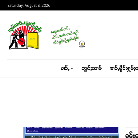
Saturday, August 8, 2026
ၶၢဝ်ႇ
တွင်ႈထၢမ်
ၶၢဝ်ႇမိူင်းႁူမ်ႈ
ၼႂ်း