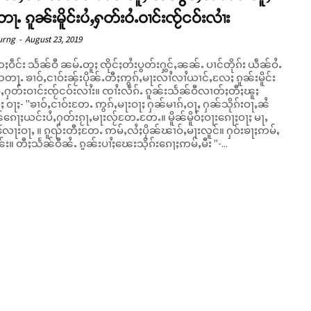
ႉ ၵူၼ်းမိူင်းပႆႇႁတ်းဝႆႉဝၢင်းၸႂ်ငဝ်းလၢႆး
urng
-
August 23, 2019
ႈဝဵင်း သႅၼ်ဝီ ၼမ်ႉတူႈ ၸိုင်ႈတႆးပွတ်းႁွင်ႇၼၼ်ႉ ပၢင်တိုၵ်း ယဵၼ်ဝႆႉ
ႃႉ ၶၢဝ်ႇငၢဝ်းၼႂ်းပိုၼ်ႉတီႈဢွၵ်ႇမႃးလၢႆလၢႆယၢင်ႇလႄႈ ၵူၼ်းမိူင်း
င်းၸႂ်ငဝ်းလၢႆး။ ၸၢႆးလဵၵ်ႉ ၵူၼ်းသႅၼ်ဝီလၢတ်ႈတီႈၽူႈ
ၵ်ႈ ဝႃႈ- "ၶၢဝ်ႇငၢဝ်းတႄႉ ဢွၵ်ႇမႃးဝႃႈ ႁၼ်မၢၵ်ႇဝႃႇ ႁၼ်သိုၵ်းဝႃႇၼႆ
ၵေႃႈယင်းပႆႇႁတ်းၵႂႃႇမႃးလႂ်တႄႉတႄႉ။ မိူၼ်မိူဝ်ႈဝႃးၵေႃႈဝႃႈ မႃႇ
ေႃးဝႃႇ ။ ၵူၺ်းတီႈတႄႉ ဢမ်ႇလႆႈပိုၼ်ၽၢဝ်ႇမႃးလူင်။ ႁဝ်းၶႃႈဢမ်ႇ
်း။ တီႈသႅၼ်ဝီၼႆႉ ၵူၼ်းပၢႆႈၽေးသိုၵ်းၵေႃႈဢမ်ႇမီး "-...