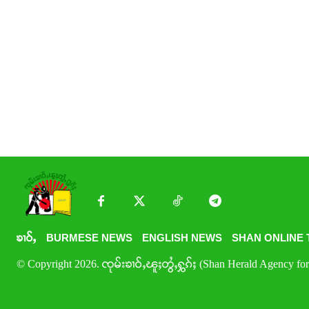
ၶၢဝ်ႇ
BURMESE NEWS
ENGLISH NEWS
SHAN ONLINE 
© Copyright 2026. ၸုမ်းၶၢဝ်ႇၽူႈတွႆႇႁွၵ်ႈ (Shan Herald Agency for 