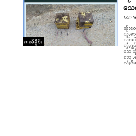
သေတႃ
Hom H
ၼႂ်းၸေ
ယူႇသေတ
ယင်းပႆႇႁတ်းဝၢ
ၵၢၼ်မိူင်း
တွႆႇႁွ
သေ ၽႂ်
သျႄႇလ
လႆႈငိၼ