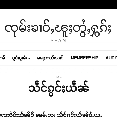
ၸုမ်းၶၢဝ်ႇၽူႈတွႆႇႁွၵ်ႈ
SHAN
တုမ်
ပွင်ႈၵႂၢမ်း
ၶေႃႈထတ်းသၢင်
MEMBERSHIP
AUDI
TAG
သဵင်ၵွင်ႈယဵၼ်
ၸေႈဝဵင်းသႅၼ်ဝီ ၼမ်ႉတူႈ သဵင်ၵွင်ႈယဵၼ်ဝႆႉယူႇ