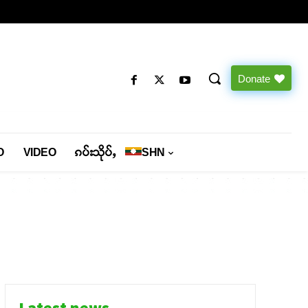
Donate
O
VIDEO
ၵပ်းသိုပ်ႇ
SHN
Latest news