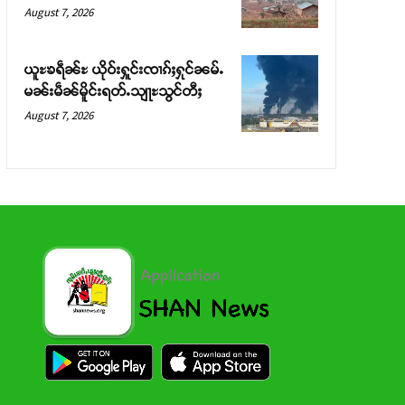
August 7, 2026
ယူႊၶရဵၼ်ႊ ယိုဝ်းႁူင်းၸၢၵ်ႈႁုင်ၼမ်ႉ
မၼ်းမဵၼ်မိူင်းရတ်ႉသျႃႊသွင်တီႈ
August 7, 2026