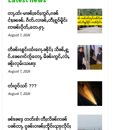
တႃႇထႆး-မၢၼ်ႈၶဝ်ႈဢွၵ်ႇၵၼ်
ငၢႆႈၼၼ်ႉ ၵဵတ်ႉလၢၼ်ႇတီႈႁူဝ်မိူင်း
ဢၢၼ်းပိုတ်ႇတေႉႁႃႉ
August 7, 2026
တႅၼ်းၽွင်းထႆးၵေႃႉၼိုင်ႈ သႅၼ်ႇႁွ
င်ႉၼႄၵၢင်ၸႂ်တေႃႇ မိၼ်းဢွင်ႇလၢႆႇ
ၼႂ်းလုမ်းသၽႃး
August 7, 2026
တႆးၵူဝ်သင် ???
August 7, 2026
ၼၢႆးၼႃႈ တတ်းၶၢႆ တီႈလိၼ်ဢၼ်
ပၼ်တႃႇ ၵူၼ်းဝၢၼ်ႈၸိူဝ်းၺႃးလိုပ်ႈ