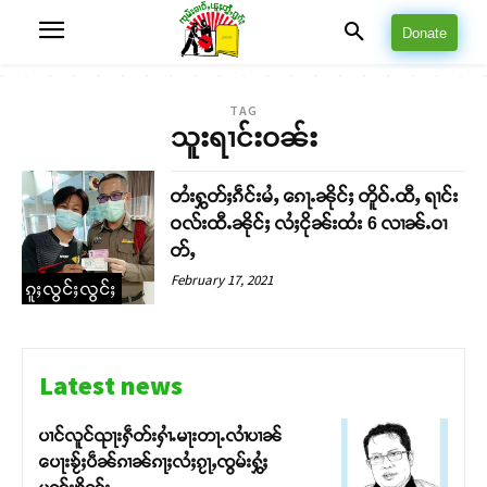
Donate
TAG
သူးရၢင်းဝၼ်း
တႆးႁွတ်ႈၵဵင်းမႆႇ ၵေႃႉၼိုင်ႈ တိူဝ်ႉထီႇ ရၢင်း
ဝလ်းထီႉၼိုင်ႈ လႆႈငိုၼ်းထႆး 6 လၢၼ်ႉဝၢ
တ်ႇ
February 17, 2021
ၵူႈလွင်ႈလွင်ႈ
Latest news
ပၢင်လူင်ၺႃးႁဵတ်းႁၢႆႉမႃးတႃႉလၢႆပၢၼ် ​​
ပေႃးၶႂ်ႈပဵၼ်ၵၢၼ်ၵႃႈလႆႈၵႂႃႇၸွမ်းႁွႆႈ