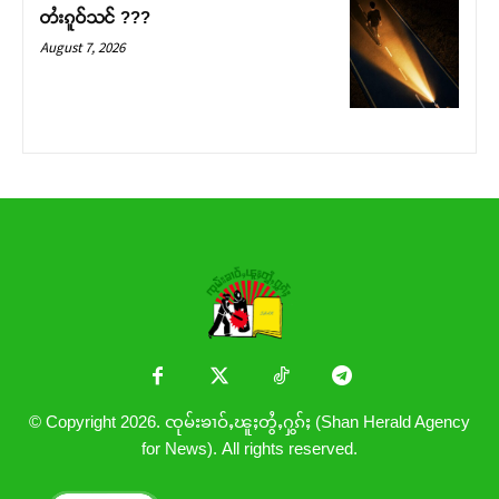
တႆးၵူဝ်သင် ???
August 7, 2026
© Copyright 2026. ၸုမ်းၶၢဝ်ႇၽူႈတွႆႇႁွၵ်ႈ (Shan Herald Agency
for News). All rights reserved.