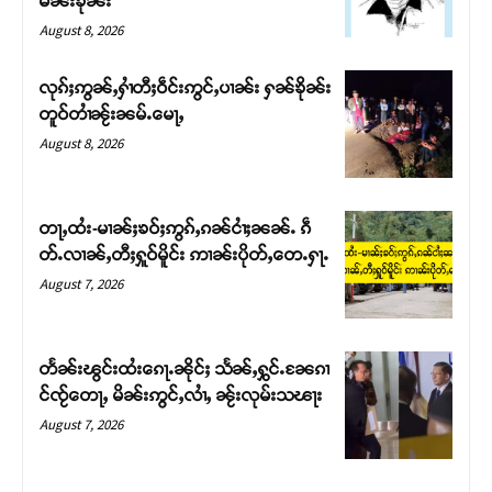
မၼ်းၶိုၼ်း
August 8, 2026
လုၵ်ႈဢွၼ်ႇႁၢႆတီႈဝဵင်းဢွင်ႇပၢၼ်း ႁၼ်ၶိုၼ်း
တူဝ်တၢႆၼႂ်းၼမ်ႉမေႃႇ
August 8, 2026
တႃႇထႆး-မၢၼ်ႈၶဝ်ႈဢွၵ်ႇၵၼ်ငၢႆႈၼၼ်ႉ ၵဵ
တ်ႉလၢၼ်ႇတီႈႁူဝ်မိူင်း ဢၢၼ်းပိုတ်ႇတေႉႁႃႉ
August 7, 2026
Support SHAN
တႃႇႁႂ်ႈသဵင်ၵၢင်ၸႂ်ၵူၼ်းမိူင်း ၵူႈတီႈၵူႈလႅၼ်ပေႃးတေၸွ
တႅၼ်းၽွင်းထႆးၵေႃႉၼိုင်ႈ သႅၼ်ႇႁွင်ႉၼႄၵၢ
တ်ႇ တူဝ်ႈလုမ်ႈၾႃႉၼၼ်ႉ ၶဝ်ႈႁူမ်ႈၵမ်ႉထႅမ် ၸုမ်းၶၢ
င်ၸႂ်တေႃႇ မိၼ်းဢွင်ႇလၢႆႇ ၼႂ်းလုမ်းသၽႃး
ဝ်ႇၽူႈတွႆႇႁွၵ်ႈ လႆႈယူႇၶႃႈဢေႃႈ။
August 7, 2026
Donate Now