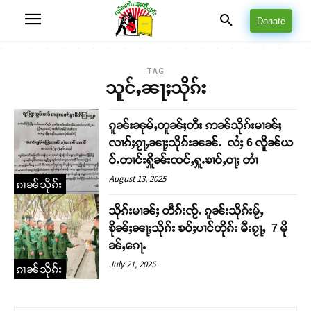
Donate
TAG
သူင်ႇၼႃႈသိုၵ်း
ၵူၼ်းၼုမ်ႇတူၼ်ႈတီး ဢၼ်သိုၵ်းမၢၼ်ႈ
လၢၵ်ႈၵႂႃႇၼႃႈသိုၵ်းၼၼ်ႉ လႆႈ 6 လိူၼ်ယ
ဝ်ႉတၢင်းႁိူၼ်းၸင်ႇႁူႉၶၢဝ်ႇဝႃႈ တၢႆ
August 13, 2025
ၵၢၼ်သိုၵ်း
သိုၵ်းမၢၼ်ႈ တဵၵ်းၸႂ်ႉ ၵူၼ်းသိုၵ်းမႂ်ႇ
ၶိုၼ်ႈၼႃႈသိုၵ်း ၶဝ်ႈပၢင်တိုၵ်း မီးၵႂႃႇ 7 မို
ၼ်ႇၵေႃႉ
July 21, 2025
ၵၢၼ်သိုၵ်း