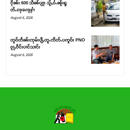
ငိုၼ်း 600 သႅၼ်ပျႃး သႂ်ႇဝႆႉၼႂ်းရူ
တ်ႉၵႃးၵေႃႈႁၢႆ
Donate Now
August 6, 2026
တူဝ်တႅၼ်းၸုမ်းပျီႇတူႉၸိတ်ႉပဢူဝ်း PNO
ၵႂႃႇဝဵင်းပၢင်သၢင်း
August 6, 2026