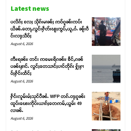
Latest news
ပလိၵ်ႈ လႄႈ သိုၵ်းမၢၼ်ႈ ဢဝ်ၵူၼ်းၸပ်း
ယိၼ်ႉတေႃႇလွင်းႁဵတ်းၽူႈၸွပ်ႇယူႇဝႆႉ ၼႂ်းဝဵ
င်းလႃႈသဵဝ်ႈ
August 6, 2026
ဢီႊရၼ်ႊ တင်း ဢမေႊရိၵၼ်ႊ ၶဵင်ႇၵၼ်
ပၼ်ၾၢင်ႉ လွင်ႈတေသၢင်ႈပၢင်တိုၵ်း ႁႂ်ႈႁၢ
ဝ်ႈႁႅင်းထႅင်ႈ
August 6, 2026
Support SHAN
ႁႅင်းလူမ်းမႆႈသုင်ပီၼႆႉ WFP တၵ်ႉဝႃႈၵူၼ်း
ထူပ်းၽေးဢိုပ်းယၢၵ်ႈတေဢမ်ႇယွမ်း 49
လၢၼ်ႉ
တႃႇႁႂ်ႈသဵင်ၵၢင်ၸႂ်ၵူၼ်းမိူင်း ၵူႈတီႈၵူႈလႅၼ်ပေႃးတေၸွ
တ်ႇ တူဝ်ႈလုမ်ႈၾႃႉၼၼ်ႉ ၶဝ်ႈႁူမ်ႈၵမ်ႉထႅမ် ၸုမ်းၶၢ
August 6, 2026
ဝ်ႇၽူႈတွႆႇႁွၵ်ႈ လႆႈယူႇၶႃႈဢေႃႈ။