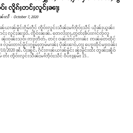
ႅပ်း လိူၵ်ႈတင်ႈလူင်ႈၼႃႈ
ၼ်းလီ
-
October 7, 2020
ၢၼ်ယၢၼ်မိူင်းႁိမ်းႁဵင် ၸိူဝ်းလူင်းသဵၼ်ႈမၢႆၸိုဝ်ႈသဵင် ယိုၼ်ႈယွၼ်း
တင်ႈ လူင်ႈၼႃႈဝႆႉ ၸိူဝ်းၼၼ်ႉ တေလႆႈၵႂႃႇတွတ်ႈၶႅပ်းၵၢင်ၸႂ်လူ
ႈ ၼႂ်းဝၼ်းသဝ်၊ ဢႃးတိတ်ႉ တင်း ဝၼ်းဢင်းၵၢၼ်း ဢၼ်တေထိုင်
ေႃးထိုင်မႃးဝၼ်း
/10/2020 ၼႆႉ ပီႈၼွင်ႉ ႁႅင်းၵၢၼ်ယၢၼ်မိူင်း ၼႂ်းမိူင်းထႆး တွၼ်ႈၼိူဝ်
် တႆး ၸိူဝ်းလူင်းသဵၼ်ႈမၢႆၸိုဝ်ႈသဵင် ဝႅပ်ႊၾွမ်ႊ 15...