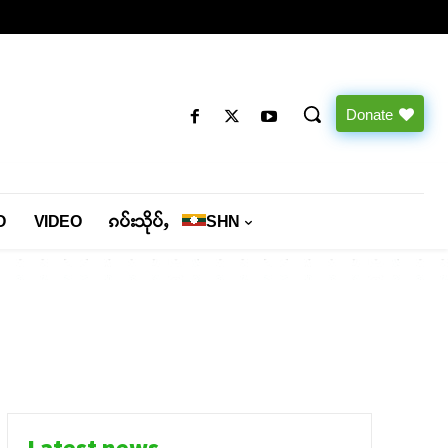
Donate
O
VIDEO
ၵပ်းသိုပ်ႇ
SHN
Latest news