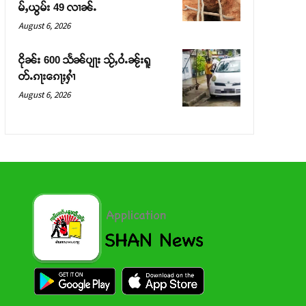
မ်ႇယွမ်း 49 လၢၼ်ႉ
August 6, 2026
ငိုၼ်း 600 သႅၼ်ပျႃး သႂ်ႇဝႆႉၼႂ်းရူ
တ်ႉၵႃးၵေႃႈႁၢႆ
August 6, 2026