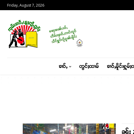
Friday, August 7, 2026
ၶၢဝ်ႇ
တွင်ႈထၢမ်
ၶၢဝ်ႇမိူင်းႁူမ်ႈ
ၼႂ်း