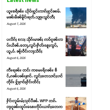
ယူႊၶရဵၼ်ႊ ယိုဝ်းႁူင်းၸၢၵ်ႈႁုင်ၼမ်ႉ
မၼ်းမဵၼ်မိူင်းရတ်ႉသျႃႊသွင်တီႈ
August 7, 2026
ပလိၵ်ႈ လႄႈ သိုၵ်းမၢၼ်ႈ ဢဝ်ၵူၼ်းၸ
ပ်းယိၼ်ႉတေႃႇလွင်းႁဵတ်းၽူႈၸွပ်ႇ
ယူႇဝႆႉ ၼႂ်းဝဵင်းလႃႈသဵဝ်ႈ
August 6, 2026
ဢီႊရၼ်ႊ တင်း ဢမေႊရိၵၼ်ႊ ၶဵ
င်ႇၵၼ်ပၼ်ၾၢင်ႉ လွင်ႈတေသၢင်ႈပၢင်
တိုၵ်း ႁႂ်ႈႁၢဝ်ႈႁႅင်းထႅင်ႈ
August 6, 2026
ႁႅင်းလူမ်းမႆႈသုင်ပီၼႆႉ WFP တၵ်ႉ
ဝႃႈၵူၼ်းထူပ်းၽေးဢိုပ်းယၢၵ်ႈတေဢ