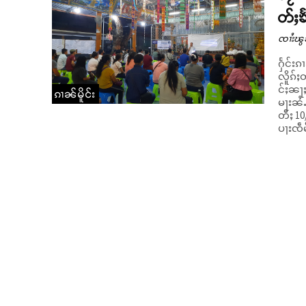
တ်ႈၶ
ၸၢႆးၽွ
ႁႅင်းၵ
လိူၵ်ႈ
င်ႈၼႃ
ၵၢၼ်မိူင်း
မႃးၼႆႉ။ လုမ်းတၢင်မိူင်းႁူမ်ႈတုမ်မၢၼ်ႈ ပိုၼ်ၽၢဝ်ႇဝႃႈ ပ
တီႈ 10
ပႃးၸဵမ