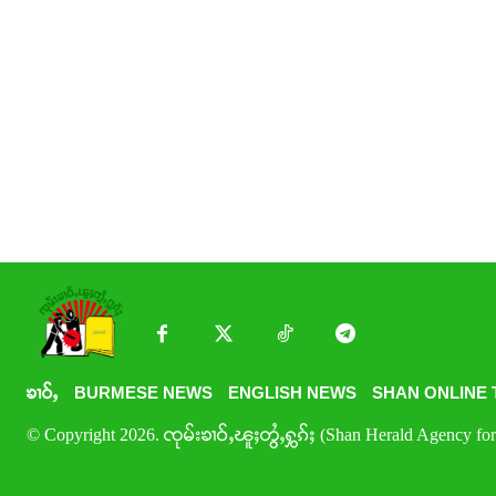
ၶၢဝ်ႇ
BURMESE NEWS
ENGLISH NEWS
SHAN ONLINE 
© Copyright 2026. ၸုမ်းၶၢဝ်ႇၽူႈတွႆႇႁွၵ်ႈ (Shan Herald Agency for 