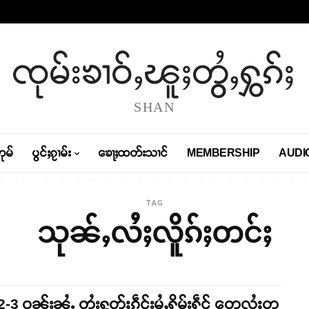
ၸုမ်းၶၢဝ်ႇၽူႈတွႆႇႁွၵ်ႈ
SHAN
တုမ်
ပွင်ႈၵႂၢမ်း
ၶေႃႈထတ်းသၢင်
MEMBERSHIP
AUDI
TAG
သုၼ်ႇလႆႈလိူၵ်ႈတင်ႈ
 2-3 ဝၼ်းၼႆႉ တႆးႁွတ်ႈၵဵင်းမႆႇႁိမ်းႁဵင် တေလႆႈတွ